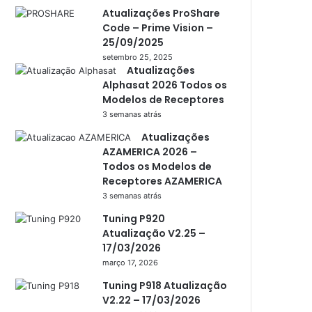
Atualizações ProShare
Atto
Code – Prime Vision –
25/09/2025
AttoNet
setembro 25, 2025
Atualizações
AttoSat
Alphasat 2026 Todos os
ATV
Modelos de Receptores
3 semanas atrás
Audisat
Atualizações
Audisat A1
AZAMERICA 2026 –
Todos os Modelos de
Audisat A1 Plus
Receptores AZAMERICA
Audisat A2
3 semanas atrás
Audisat A2 Plus
Tuning P920
Atualização V2.25 –
Audisat A3
17/03/2026
março 17, 2026
Audisat A3 Plus
Tuning P918 Atualização
Audisat A5
V2.22 – 17/03/2026