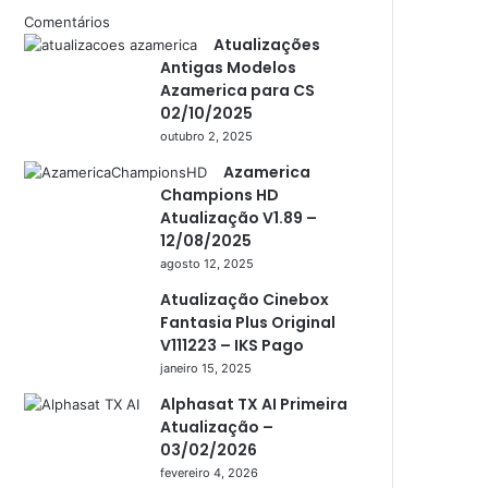
Comentários
Americabox S205 Plus
Atualizações
Americabox S305 Plus
Antigas Modelos
Azamerica para CS
Artcom
02/10/2025
outubro 2, 2025
Atacado Games
Azamerica
Athomics
Champions HD
Atualização V1.89 –
Athomics Eon
12/08/2025
Athomics i3
agosto 12, 2025
Athomics i3 Bold
Atualização Cinebox
Fantasia Plus Original
Athomics Inspire Qi
V111223 – IKS Pago
Athomics inspire Qi Compact
janeiro 15, 2025
Alphasat TX AI Primeira
Athomics Inspire Qi Lite
Atualização –
Athomics S3
03/02/2026
fevereiro 4, 2026
Athomics T3