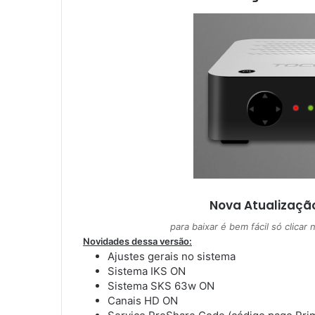
m
e
-
m
a
i
l
Nova Atualizaçã
para baixar é bem fácil só clicar
Novidades dessa versão:
Ajustes gerais no sistema
Sistema IKS ON
Sistema SKS 63w ON
Canais HD ON