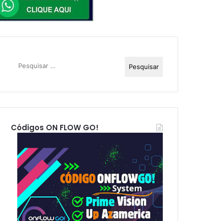
P
e
s
q
u
i
s
Códigos ON FLOW GO!
a
r
p
o
r
: