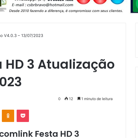
ão V4.0.3 – 13/07/2023
 HD 3 Atualização
2023
0
12
1 minuto de leitura
VK
OK
Pocket
comlink Festa HD 3