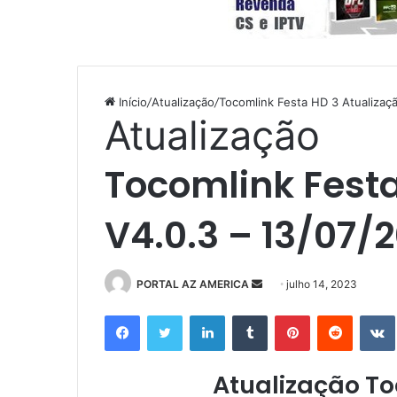
Início
/
Atualização
/
Tocomlink Festa HD 3 Atualizaç
Atualização
Tocomlink Festa
V4.0.3 – 13/07/
PORTAL AZ AMERICA
M
julho 14, 2023
a
Facebook
Twitter
Linkedin
Tumblr
Pinterest
Reddit
n
d
e
Atualização To
u