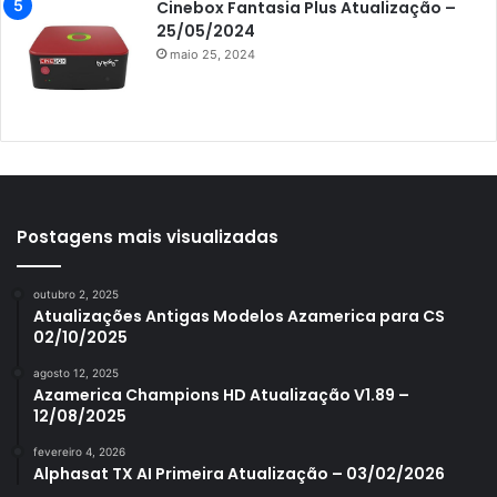
Azamerica King GX PRO
Cinebox Fantasia Plus Atualização –
25/05/2024
Azamerica King IPTV
maio 25, 2024
Azamerica Mobi
Azamerica Platinum GX PRO
Azamerica S1001
Azamerica S1001 Plus
Azamerica S1005
Postagens mais visualizadas
Azamerica S1006
outubro 2, 2025
Azamerica S1006 Plus
Atualizações Antigas Modelos Azamerica para CS
02/10/2025
Azamerica S1007
agosto 12, 2025
Azamerica S1007 New
Azamerica Champions HD Atualização V1.89 –
12/08/2025
Azamerica S1007 Plus
fevereiro 4, 2026
Azamerica S1009
Alphasat TX AI Primeira Atualização – 03/02/2026