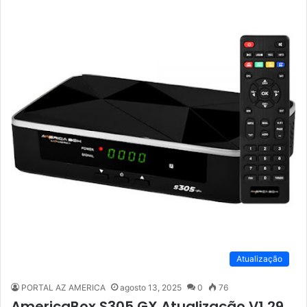
Atualização
PORTAL AZ AMERICA
agosto 13, 2025
0
76
AmericaBox S305 GX Atualização V1.29