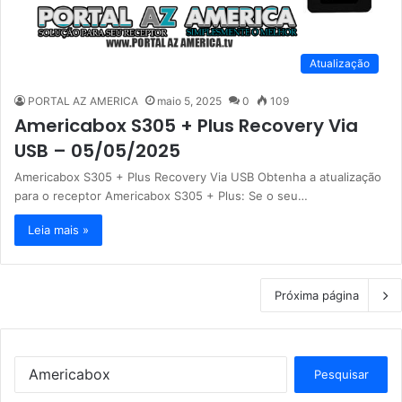
Atualização
PORTAL AZ AMERICA
maio 5, 2025
0
109
Americabox S305 + Plus Recovery Via
USB – 05/05/2025
Americabox S305 + Plus Recovery Via USB Obtenha a atualização
para o receptor Americabox S305 + Plus: Se o seu…
Leia mais »
Próxima página
P
e