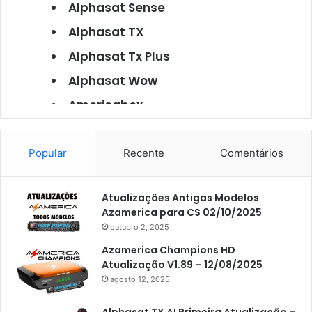
Alphasat Sense
Alphasat TX
Alphasat Tx Plus
Alphasat Wow
Americabox
Americabox S101
Americabox S105
Popular
Recente
Comentários
Americabox S105 Plus
Atualizações Antigas Modelos
Americabox S205
Azamerica para CS 02/10/2025
Americabox S205 Plus
outubro 2, 2025
Americabox S305 Plus
Azamerica Champions HD
Atualização V1.89 – 12/08/2025
Artcom
agosto 12, 2025
Atacado Games
Alphasat TX AI Primeira Atualização –