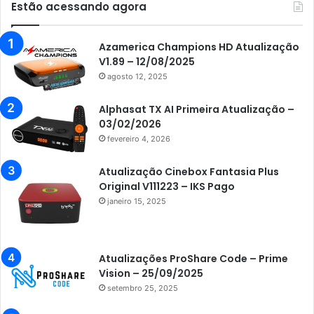
Estão acessando agora
Audisat K30 Aventador
Azamerica
Azamerica Champions HD Atualização
V1.89 – 12/08/2025
Azamerica Beats
agosto 12, 2025
Azamerica Beats GX PRO
Alphasat TX AI Primeira Atualização –
Azamerica Champions
03/02/2026
fevereiro 4, 2026
Azamerica Champions IPTV
Azamerica Extremo IPTV
Atualização Cinebox Fantasia Plus
Original V111223 – IKS Pago
Azamerica F92 Plus
janeiro 15, 2025
Azamerica Gold
Azamerica i5 IPTV
Atualizações ProShare Code – Prime
Azamerica i7 IPTV
Vision – 25/09/2025
setembro 25, 2025
Azamerica King