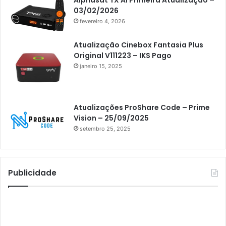
Athomics
03/02/2026
fevereiro 4, 2026
Athomics Eon
Athomics i3
Atualização Cinebox Fantasia Plus
Original V111223 – IKS Pago
Athomics i3 Bold
janeiro 15, 2025
Athomics Inspire Qi
Athomics inspire Qi Compact
Atualizações ProShare Code – Prime
Athomics Inspire Qi Lite
Vision – 25/09/2025
setembro 25, 2025
Athomics S3
Athomics T3
Atto
Publicidade
AttoNet
AttoSat
ATV