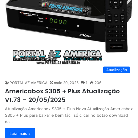
Atualização
PORTAL AZ AMERICA
maio 20, 2025
1
206
Americabox S305 + Plus Atualização
V1.73 – 20/05/2025
Atualização Americabox S305 + Plus Nova Atualização Americabox
S305 + Plus para baixar é bem fácil só clicar no botão download
da…
Leia mais »