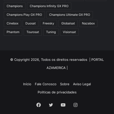
Azfox
Champions
Champions Infinity GX PRO
Azgold
Champions Play GX PRO
Champions Ultimate GX PRO
Azplus
Cinebox
Duosat
Freesky
Globalsat
Nazabox
Azsat
Phantom
Tourosat
Tuning
Visionsat
Azsky
Benzo Plus
Blade B1
© Copyright 2026, Todos os direitos reservados |
PORTAL
Champions
AZAMERICA
|
Champions Light GX
Champions PRO GX
Início
Fale Conosco
Sobre
Aviso Legal
Politicas de privacidades
Champions Super GX
Cinebox
Facebook
Twitter
YouTube
Instagram
Cinebox Extremo Z