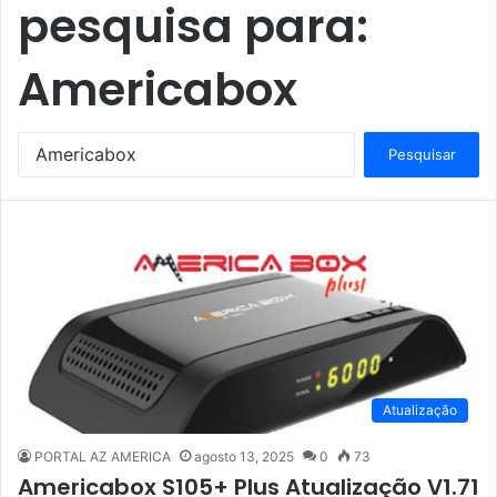
pesquisa para:
Americabox
P
e
s
q
u
i
s
a
r
p
o
r
Atualização
:
PORTAL AZ AMERICA
agosto 13, 2025
0
73
Americabox S105+ Plus Atualização V1.71