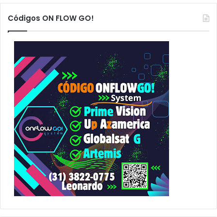
q
u
Códigos ON FLOW GO!
i
s
a
r
p
o
r
: