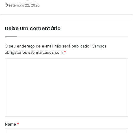
setembro 22, 2025
Deixe um comentário
O seu endereço de e-mail não será publicado.
Campos
obrigatórios são marcados com
*
C
o
m
e
n
t
á
Nome
*
r