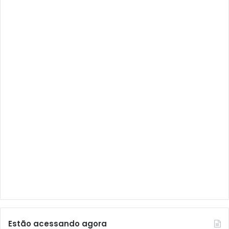
Audisat
Audisat A1
Audisat A1 Plus
Audisat A2
Audisat A2 Plus
Audisat A3
Audisat A3 Plus
Audisat A5
Audisat C1
Audisat E10 Lote 1 e 2
Audisat E10 Lote 3
Audisat K10 Urus
Audisat K20 Huracan
Estão acessando agora