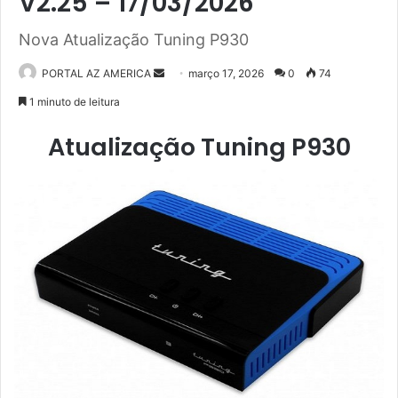
V2.25 – 17/03/2026
Nova Atualização Tuning P930
PORTAL AZ AMERICA
M
março 17, 2026
0
74
a
1 minuto de leitura
n
Atualização Tuning P930
d
e
u
m
e
-
m
a
i
l