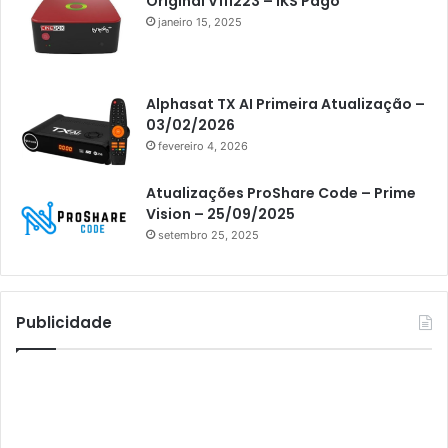
Original V111223 – IKS Pago
janeiro 15, 2025
Athomics Eon
Athomics i3
Athomics i3 Bold
Alphasat TX AI Primeira Atualização –
03/02/2026
Athomics Inspire Qi
fevereiro 4, 2026
Athomics inspire Qi Compact
Atualizações ProShare Code – Prime
Athomics Inspire Qi Lite
Vision – 25/09/2025
setembro 25, 2025
Athomics S3
Athomics T3
Atto
Publicidade
AttoNet
AttoSat
ATV