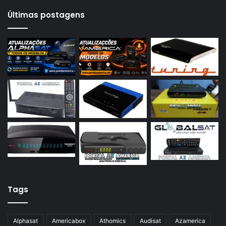
Azamerica S2005
Últimas postagens
Azamerica S2010
Azamerica S2015
Azamerica S922
Azamerica S922 Mini
Azamerica S928
Azamerica Silver
Azamerica Silver GX PRO
Azamerica Silver IPTV
Azamerica Silver Plus
Azbox
Tags
Azbox Like
Alphasat
Americabox
Athomics
Audisat
Azamerica
Azfox