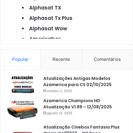
Alphasat TX
Alphasat Tx Plus
Alphasat Wow
Americabox
Americabox S101
Americabox S105
Popular
Recente
Comentários
Americabox S105 Plus
Atualizações Antigas Modelos
Americabox S205
Azamerica para CS 02/10/2025
Americabox S205 Plus
outubro 2, 2025
Americabox S305 Plus
Azamerica Champions HD
Atualização V1.89 – 12/08/2025
Artcom
agosto 12, 2025
Atacado Games
Atualização Cinebox Fantasia Plus
Athomics