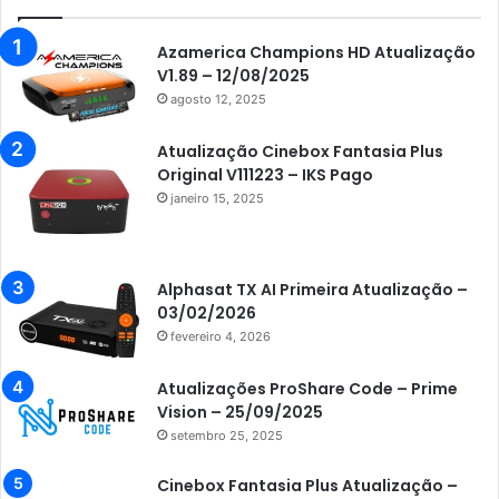
Audisat K30 Aventador
Azamerica
Azamerica Champions HD Atualização
V1.89 – 12/08/2025
Azamerica Beats
agosto 12, 2025
Azamerica Beats GX PRO
Atualização Cinebox Fantasia Plus
Azamerica Champions
Original V111223 – IKS Pago
janeiro 15, 2025
Azamerica Champions IPTV
Azamerica Extremo IPTV
Azamerica F92 Plus
Alphasat TX AI Primeira Atualização –
03/02/2026
Azamerica Gold
fevereiro 4, 2026
Azamerica i5 IPTV
Atualizações ProShare Code – Prime
Azamerica i7 IPTV
Vision – 25/09/2025
setembro 25, 2025
Azamerica King
Azamerica King GX PRO
Cinebox Fantasia Plus Atualização –