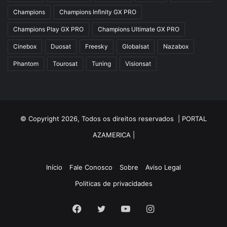
Champions
Champions Infinity GX PRO
Azgold
Champions Play GX PRO
Champions Ultimate GX PRO
Azplus
Cinebox
Duosat
Freesky
Globalsat
Nazabox
Azsat
Phantom
Tourosat
Tuning
Visionsat
Azsky
Benzo Plus
Blade B1
© Copyright 2026, Todos os direitos reservados |
PORTAL
Champions
AZAMERICA
|
Champions Light GX
Champions PRO GX
Início
Fale Conosco
Sobre
Aviso Legal
Champions Super GX
Politicas de privacidades
Cinebox
Facebook
Twitter
YouTube
Instagram
Cinebox Extremo Z