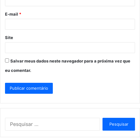
i
o
E-mail
*
*
Site
Salvar meus dados neste navegador para a próxima vez que
eu comentar.
P
e
s