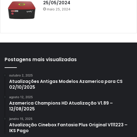
25/05/2024
Azamerica King IPTV
maio 25, 2024
Azamerica Mobi
Azamerica Platinum GX PRO
Azamerica S1001
Azamerica S1001 Plus
Azamerica S1005
Postagens mais visualizadas
Azamerica S1006
outubro 2, 2025
Azamerica S1006 Plus
Atualizações Antigas Modelos Azamerica para CS
02/10/2025
Azamerica S1007
agosto 12, 2025
Azamerica S1007 New
Azamerica Champions HD Atualização V1.89 –
12/08/2025
Azamerica S1007 Plus
janeiro 15, 2025
Azamerica S1009
Atualização Cinebox Fantasia Plus Original V111223 –
IKS Pago
Azamerica S1009 Plus