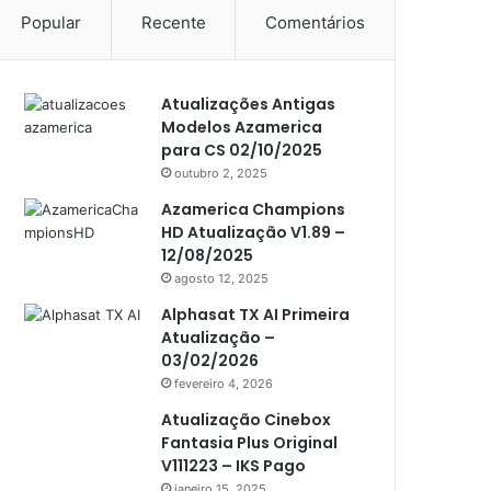
Popular
Recente
Comentários
Americabox S105 Plus
Americabox S205
Atualizações Antigas
Americabox S205 Plus
Modelos Azamerica
Americabox S305 Plus
para CS 02/10/2025
outubro 2, 2025
Artcom
Azamerica Champions
Atacado Games
HD Atualização V1.89 –
12/08/2025
Athomics
agosto 12, 2025
Athomics Eon
Alphasat TX AI Primeira
Atualização –
Athomics i3
03/02/2026
Athomics i3 Bold
fevereiro 4, 2026
Athomics Inspire Qi
Atualização Cinebox
Fantasia Plus Original
Athomics inspire Qi Compact
V111223 – IKS Pago
janeiro 15, 2025