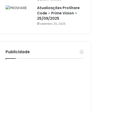
Athomics Inspire Qi Lite
Atualizações ProShare
Athomics S3
Code – Prime Vision –
Athomics T3
25/09/2025
setembro 25, 2025
Atto
AttoNet
AttoSat
Publicidade
ATV
Audisat
Audisat A1
Audisat A1 Plus
Audisat A2
Audisat A2 Plus
Audisat A3