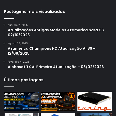
Azamerica S1001 Plus
Azamerica S1005
Postagens mais visualizadas
Azamerica S1006
outubro 2, 2025
Azamerica S1006 Plus
Atualizações Antigas Modelos Azamerica para CS
02/10/2025
Azamerica S1007
agosto 12, 2025
Azamerica S1007 New
Azamerica Champions HD Atualização V1.89 –
12/08/2025
Azamerica S1007 Plus
fevereiro 4, 2026
Azamerica S1009
Alphasat TX AI Primeira Atualização – 03/02/2026
Azamerica S1009 Plus
Últimas postagens
Azamerica S2005
Azamerica S2010
Azamerica S2015
Azamerica S922