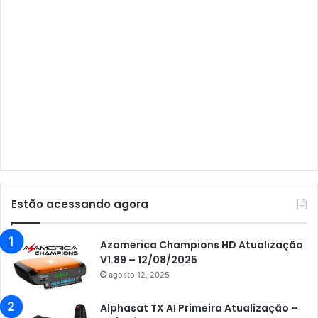
Audisat A3
Audisat A3 Plus
Audisat A5
Audisat C1
Audisat E10 Lote 1 e 2
Audisat E10 Lote 3
Audisat K10 Urus
Audisat K20 Huracan
Estão acessando agora
Audisat K30 Aventador
Azamerica
Azamerica Champions HD Atualização
V1.89 – 12/08/2025
Azamerica Beats
agosto 12, 2025
Azamerica Beats GX PRO
Alphasat TX AI Primeira Atualização –