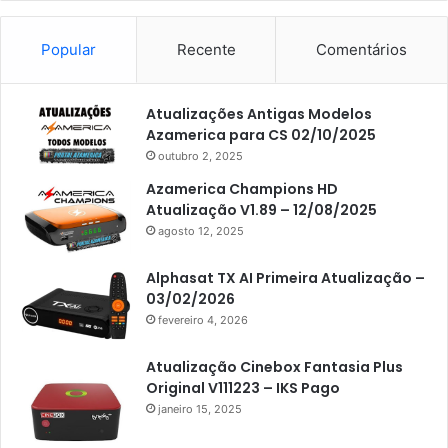
Americabox S101
Americabox S105
Popular
Recente
Comentários
Americabox S105 Plus
Atualizações Antigas Modelos
Americabox S205
Azamerica para CS 02/10/2025
Americabox S205 Plus
outubro 2, 2025
Americabox S305 Plus
Azamerica Champions HD
Atualização V1.89 – 12/08/2025
Artcom
agosto 12, 2025
Atacado Games
Alphasat TX AI Primeira Atualização –
Athomics
03/02/2026
fevereiro 4, 2026
Athomics Eon
Athomics i3
Atualização Cinebox Fantasia Plus
Original V111223 – IKS Pago
Athomics i3 Bold
janeiro 15, 2025
Athomics Inspire Qi