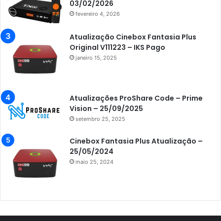
Azamerica Champions
03/02/2026
fevereiro 4, 2026
Azamerica Champions IPTV
Azamerica Extremo IPTV
Atualização Cinebox Fantasia Plus
Original V111223 – IKS Pago
Azamerica F92 Plus
janeiro 15, 2025
Azamerica Gold
Azamerica i5 IPTV
Atualizações ProShare Code – Prime
Azamerica i7 IPTV
Vision – 25/09/2025
setembro 25, 2025
Azamerica King
Azamerica King GX PRO
Cinebox Fantasia Plus Atualização –
25/05/2024
Azamerica King IPTV
maio 25, 2024
Azamerica Mobi
Azamerica Platinum GX PRO
Azamerica S1001