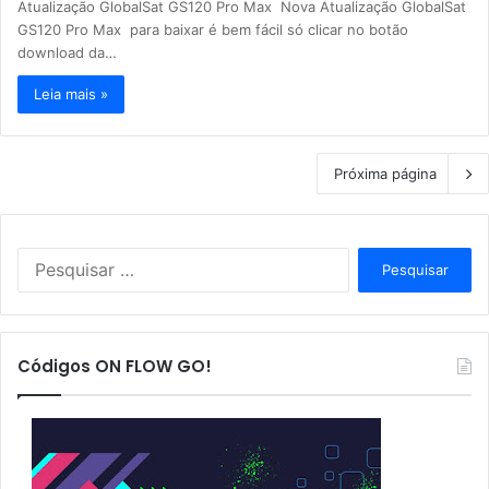
Atualização GlobalSat GS120 Pro Max Nova Atualização GlobalSat
GS120 Pro Max para baixar é bem fácil só clicar no botão
download da…
Leia mais »
Próxima página
P
e
s
q
u
Códigos ON FLOW GO!
i
s
a
r
p
o