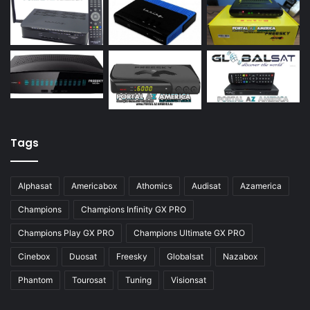
Azamerica S922 Mini
Azamerica S928
Azamerica Silver
Azamerica Silver GX PRO
Azamerica Silver IPTV
Azamerica Silver Plus
Tags
Azbox
Azbox Like
Alphasat
Americabox
Athomics
Audisat
Azamerica
Azfox
Champions
Champions Infinity GX PRO
Azgold
Champions Play GX PRO
Champions Ultimate GX PRO
Azplus
Cinebox
Duosat
Freesky
Globalsat
Nazabox
Azsat
Phantom
Tourosat
Tuning
Visionsat
Azsky