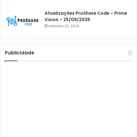
Athomics inspire Qi Compact
Atualizações ProShare Code – Prime
Athomics Inspire Qi Lite
Vision – 25/09/2025
setembro 25, 2025
Athomics S3
Athomics T3
Atto
Publicidade
AttoNet
AttoSat
ATV
Audisat
Audisat A1
Audisat A1 Plus
Audisat A2
Audisat A2 Plus