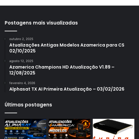
Azamerica S1001
Azamerica S1001 Plus
Azamerica S1005
Postagens mais visualizadas
Azamerica S1006
outubro 2, 2025
Azamerica S1006 Plus
Atualizações Antigas Modelos Azamerica para CS
02/10/2025
Azamerica S1007
agosto 12, 2025
Azamerica S1007 New
Azamerica Champions HD Atualização V1.89 –
12/08/2025
Azamerica S1007 Plus
fevereiro 4, 2026
Azamerica S1009
Alphasat TX AI Primeira Atualização – 03/02/2026
Azamerica S1009 Plus
Últimas postagens
Azamerica S2005
Azamerica S2010
Azamerica S2015