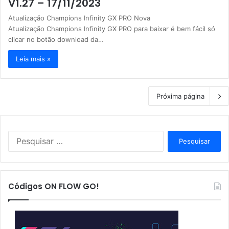
V1.27 – 17/11/2023
Atualização Champions Infinity GX PRO Nova
Atualização Champions Infinity GX PRO para baixar é bem fácil só
clicar no botão download da…
Leia mais »
Próxima página
P
e
s
q
u
Códigos ON FLOW GO!
i
s
a
r