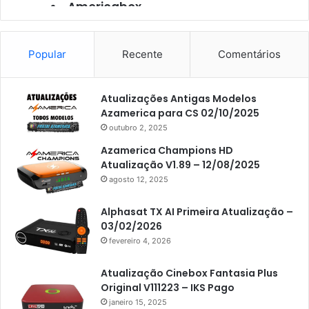
Americabox
Americabox S101
Americabox S105
Popular
Recente
Comentários
Americabox S105 Plus
Atualizações Antigas Modelos
Americabox S205
Azamerica para CS 02/10/2025
Americabox S205 Plus
outubro 2, 2025
Americabox S305 Plus
Azamerica Champions HD
Atualização V1.89 – 12/08/2025
Artcom
agosto 12, 2025
Atacado Games
Alphasat TX AI Primeira Atualização –
Athomics
03/02/2026
fevereiro 4, 2026
Athomics Eon
Athomics i3
Atualização Cinebox Fantasia Plus
Original V111223 – IKS Pago
Athomics i3 Bold
janeiro 15, 2025