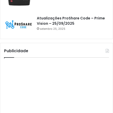
Athomics Inspire Qi
Athomics inspire Qi Compact
Atualizações ProShare Code – Prime
Athomics Inspire Qi Lite
Vision – 25/09/2025
setembro 25, 2025
Athomics S3
Athomics T3
Atto
Publicidade
AttoNet
AttoSat
ATV
Audisat
Audisat A1
Audisat A1 Plus
Audisat A2