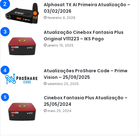
Alphasat TX AI Primeira Atualização –
Azamerica Champions
03/02/2026
fevereiro 4, 2026
Azamerica Champions IPTV
Azamerica Extremo IPTV
Atualização Cinebox Fantasia Plus
Original V111223 – IKS Pago
Azamerica F92 Plus
janeiro 15, 2025
Azamerica Gold
Azamerica i5 IPTV
Atualizações ProShare Code – Prime
Azamerica i7 IPTV
Vision – 25/09/2025
setembro 25, 2025
Azamerica King
Azamerica King GX PRO
Cinebox Fantasia Plus Atualização –
25/05/2024
Azamerica King IPTV
maio 25, 2024
Azamerica Mobi
Azamerica Platinum GX PRO