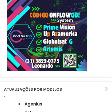
p
o
r
:
ATUALIZAÇÕES POR MODELOS
Agenius