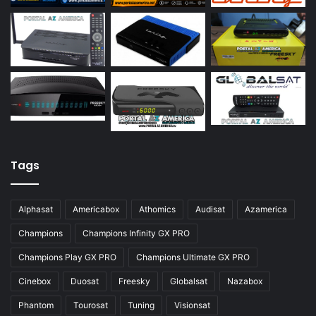
Azamerica S922
Azamerica S922 Mini
Azamerica S928
Azamerica Silver
Azamerica Silver GX PRO
Azamerica Silver IPTV
Azamerica Silver Plus
Tags
Azbox
Azbox Like
Alphasat
Americabox
Athomics
Audisat
Azamerica
Azfox
Champions
Champions Infinity GX PRO
Azgold
Champions Play GX PRO
Champions Ultimate GX PRO
Azplus
Cinebox
Duosat
Freesky
Globalsat
Nazabox
Azsat
Phantom
Tourosat
Tuning
Visionsat