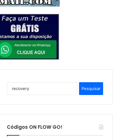
P
e
s
q
u
i
s
Códigos ON FLOW GO!
a
r