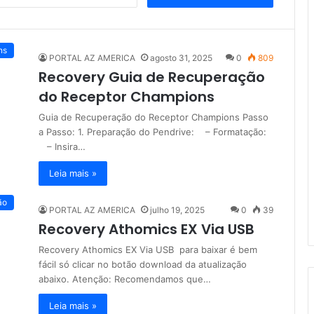
e
s
q
u
ns
PORTAL AZ AMERICA
agosto 31, 2025
0
809
i
Recovery Guia de Recuperação
s
a
do Receptor Champions
r
Guia de Recuperação do Receptor Champions Passo
p
a Passo: 1. Preparação do Pendrive: – Formatação:
o
– Insira…
r
:
Leia mais »
ão
PORTAL AZ AMERICA
julho 19, 2025
0
39
Recovery Athomics EX Via USB
Recovery Athomics EX Via USB para baixar é bem
fácil só clicar no botão download da atualização
abaixo. Atenção: Recomendamos que…
Leia mais »