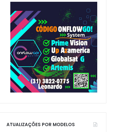
p
o
r
:
ATUALIZAÇÕES POR MODELOS