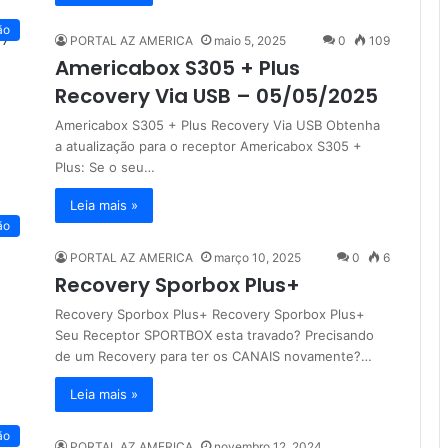
ão
PORTAL AZ AMERICA
maio 5, 2025
0
109
Americabox S305 + Plus
Recovery Via USB – 05/05/2025
Americabox S305 + Plus Recovery Via USB Obtenha
a atualização para o receptor Americabox S305 +
Plus: Se o seu…
Leia mais »
ão
PORTAL AZ AMERICA
março 10, 2025
0
6
Recovery Sporbox Plus+
Recovery Sporbox Plus+ Recovery Sporbox Plus+
Seu Receptor SPORTBOX esta travado? Precisando
de um Recovery para ter os CANAIS novamente?…
Leia mais »
ão
PORTAL AZ AMERICA
novembro 12, 2024