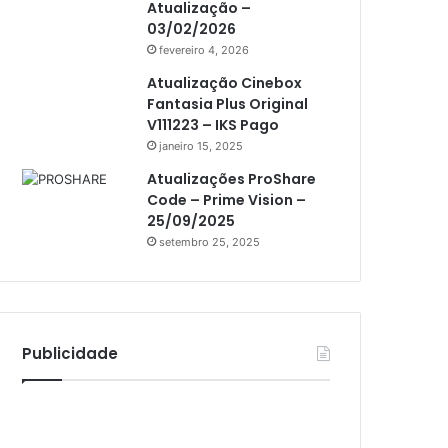
Atualização –
Athomics i3
03/02/2026
Athomics i3 Bold
fevereiro 4, 2026
Athomics Inspire Qi
Atualização Cinebox
Fantasia Plus Original
Athomics inspire Qi Compact
V111223 – IKS Pago
janeiro 15, 2025
Athomics Inspire Qi Lite
Atualizações ProShare
Athomics S3
Code – Prime Vision –
Athomics T3
25/09/2025
setembro 25, 2025
Atto
AttoNet
AttoSat
Publicidade
ATV
Audisat
Audisat A1