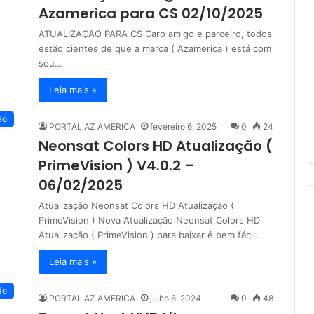
Azamerica para CS 02/10/2025
ATUALIZAÇÃO PARA CS Caro amigo e parceiro, todos
estão cientes de que a marca ( Azamerica ) está com
seu…
Leia mais »
ão
PORTAL AZ AMERICA
fevereiro 6, 2025
0
24
Neonsat Colors HD Atualização (
PrimeVision ) V4.0.2 –
06/02/2025
Atualização Neonsat Colors HD Atualização (
PrimeVision ) Nova Atualização Neonsat Colors HD
Atualização ( PrimeVision ) para baixar é bem fácil…
Leia mais »
ão
PORTAL AZ AMERICA
julho 6, 2024
0
48