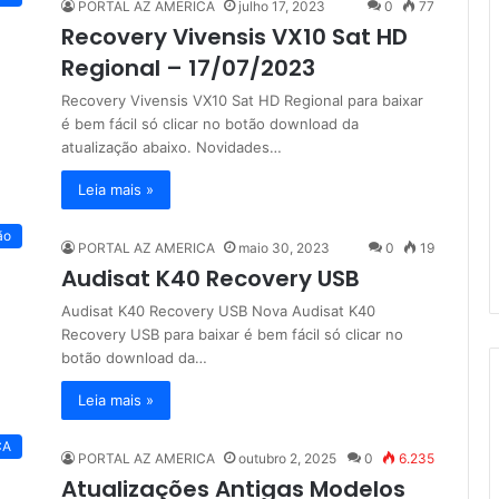
PORTAL AZ AMERICA
julho 17, 2023
0
77
Recovery Vivensis VX10 Sat HD
Regional – 17/07/2023
Recovery Vivensis VX10 Sat HD Regional para baixar
é bem fácil só clicar no botão download da
atualização abaixo. Novidades…
Leia mais »
ão
PORTAL AZ AMERICA
maio 30, 2023
0
19
Audisat K40 Recovery USB
Audisat K40 Recovery USB Nova Audisat K40
Recovery USB para baixar é bem fácil só clicar no
botão download da…
Leia mais »
CA
PORTAL AZ AMERICA
outubro 2, 2025
0
6.235
Atualizações Antigas Modelos