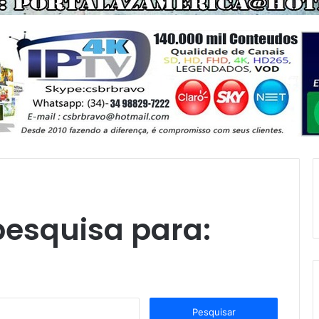
pesquisa para:
P