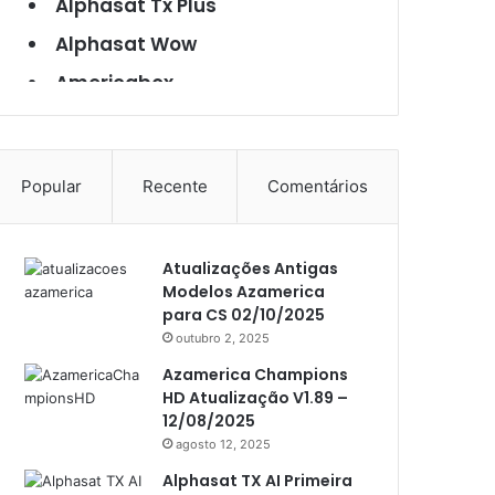
Alphasat Tx Plus
Alphasat Wow
Americabox
Americabox S101
Americabox S105
Popular
Recente
Comentários
Americabox S105 Plus
Americabox S205
Atualizações Antigas
Americabox S205 Plus
Modelos Azamerica
Americabox S305 Plus
para CS 02/10/2025
outubro 2, 2025
Artcom
Azamerica Champions
Atacado Games
HD Atualização V1.89 –
12/08/2025
Athomics
agosto 12, 2025
Athomics Eon
Alphasat TX AI Primeira