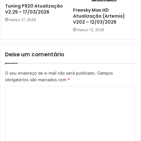
Tuning P920 Atualização
Freesky Max HD
V2.25 – 17/03/2026
Atualização (Artemis)
março 17, 2026
V202 – 12/03/2026
março 12, 2026
Deixe um comentário
O seu endereço de e-mail não será publicado.
Campos
obrigatórios são marcados com
*
C
o
m
e
n
t