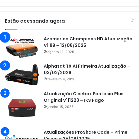
Audisat K10 Urus
Audisat K20 Huracan
Estão acessando agora
Audisat K30 Aventador
Azamerica
Azamerica Champions HD Atualização
V1.89 – 12/08/2025
Azamerica Beats
agosto 12, 2025
Azamerica Beats GX PRO
Alphasat TX AI Primeira Atualização –
Azamerica Champions
03/02/2026
fevereiro 4, 2026
Azamerica Champions IPTV
Azamerica Extremo IPTV
Atualização Cinebox Fantasia Plus
Original V111223 – IKS Pago
Azamerica F92 Plus
janeiro 15, 2025
Azamerica Gold
Azamerica i5 IPTV
Atualizações ProShare Code – Prime
Azamerica i7 IPTV
Vision – 25/09/2025