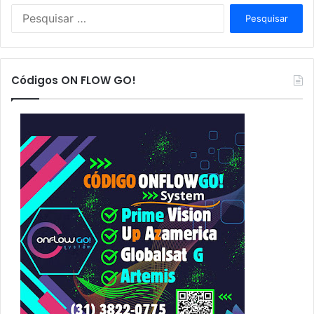
P
e
s
q
u
Códigos ON FLOW GO!
i
s
a
r
p
o
r
: