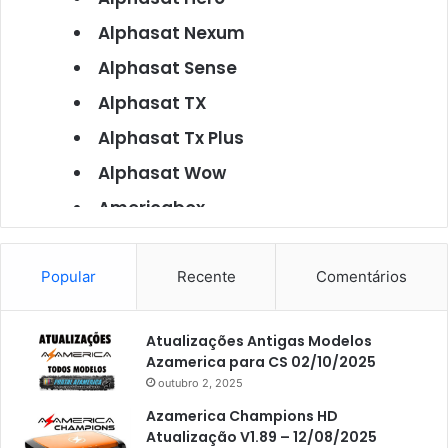
Alphasat Nexum
Alphasat Sense
Alphasat TX
Alphasat Tx Plus
Alphasat Wow
Americabox
Americabox S101
Americabox S105
Popular
Recente
Comentários
Americabox S105 Plus
Atualizações Antigas Modelos
Americabox S205
Azamerica para CS 02/10/2025
Americabox S205 Plus
outubro 2, 2025
Americabox S305 Plus
Azamerica Champions HD
Atualização V1.89 – 12/08/2025