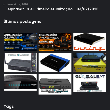
fevereiro 4, 2026
Azamerica S1009
Alphasat TX AI Primeira Atualização – 03/02/2026
Azamerica S1009 Plus
Últimas postagens
Azamerica S2005
Azamerica S2010
Azamerica S2015
Azamerica S922
Azamerica S922 Mini
Azamerica S928
Azamerica Silver
Azamerica Silver GX PRO
Azamerica Silver IPTV
Azamerica Silver Plus
Tags