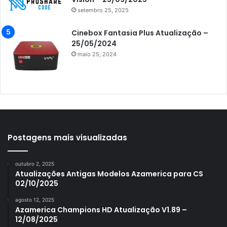
setembro 25, 2025
Azamerica King
Azamerica King GX PRO
Cinebox Fantasia Plus Atualização –
25/05/2024
Azamerica King IPTV
maio 25, 2024
Azamerica Mobi
Azamerica Platinum GX PRO
Azamerica S1001
Azamerica S1001 Plus
Azamerica S1005
Postagens mais visualizadas
Azamerica S1006
outubro 2, 2025
Azamerica S1006 Plus
Atualizações Antigas Modelos Azamerica para CS
02/10/2025
Azamerica S1007
agosto 12, 2025
Azamerica S1007 New
Azamerica Champions HD Atualização V1.89 –
12/08/2025
Azamerica S1007 Plus