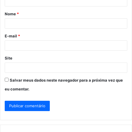
á
Nome
*
r
i
o
E-mail
*
*
Site
Salvar meus dados neste navegador para a próxima vez que
eu comentar.