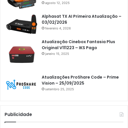
Artcom
agosto 12, 2025
Atacado Games
Alphasat TX AI Primeira Atualização –
Athomics
03/02/2026
fevereiro 4, 2026
Athomics Eon
Athomics i3
Atualização Cinebox Fantasia Plus
Original V111223 – IKS Pago
Athomics i3 Bold
janeiro 15, 2025
Athomics Inspire Qi
Athomics inspire Qi Compact
Atualizações ProShare Code – Prime
Athomics Inspire Qi Lite
Vision – 25/09/2025
setembro 25, 2025
Athomics S3
Athomics T3
Atto
Publicidade
AttoNet