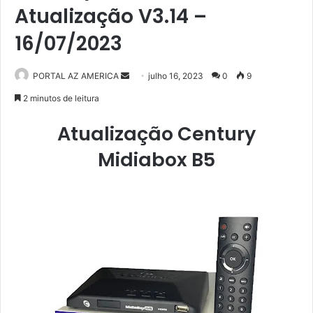
Atualização V3.14 –
16/07/2023
PORTAL AZ AMERICA
M
julho 16, 2023
0
9
a
2 minutos de leitura
n
Atualização Century
d
e
Midiabox B5
u
m
e
-
m
a
i
l