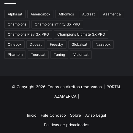
Azbox
Azbox Like
Alphasat
Americabox
Athomics
Audisat
Azamerica
Azfox
Champions
Champions Infinity GX PRO
Azgold
Champions Play GX PRO
Champions Ultimate GX PRO
Azplus
Cinebox
Duosat
Freesky
Globalsat
Nazabox
Azsat
Phantom
Tourosat
Tuning
Visionsat
Azsky
Benzo Plus
Blade B1
© Copyright 2026, Todos os direitos reservados |
PORTAL
Champions
AZAMERICA
|
Champions Light GX
Champions PRO GX
Início
Fale Conosco
Sobre
Aviso Legal
Politicas de privacidades
Champions Super GX