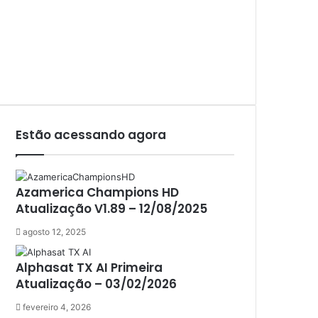
Azamerica King GX PRO
Azamerica King IPTV
Azamerica Mobi
Azamerica Platinum GX PRO
Azamerica S1001
Azamerica S1001 Plus
Azamerica S1005
Azamerica S1006
Estão acessando agora
Azamerica S1006 Plus
Azamerica S1007
Azamerica S1007 New
Azamerica Champions HD
Azamerica S1007 Plus
Atualização V1.89 – 12/08/2025
Azamerica S1009
Azamerica S1009 Plus
agosto 12, 2025
Azamerica S2005
Azamerica S2010
Alphasat TX AI Primeira
Azamerica S2015
Atualização – 03/02/2026
Azamerica S922
Azamerica S922 Mini
fevereiro 4, 2026