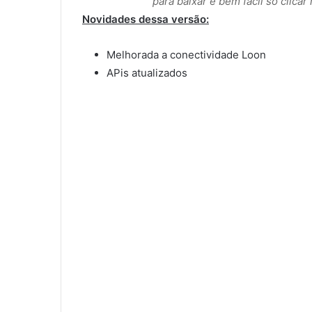
para baixar é bem fácil só clica
Novidades dessa versão:
Melhorada a conectividade Loon
APis atualizados