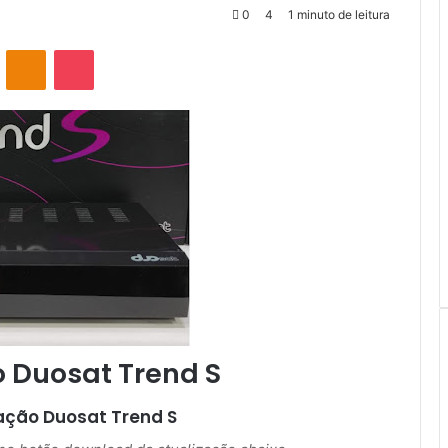
0
4
1 minuto de leitura
VK
OK
Pocket
o Duosat Trend S
zação
Duosat Trend S