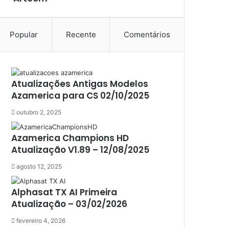
Atacado Games
Athomics
Athomics Eon
Popular
Recente
Comentários
Athomics i3
Athomics i3 Bold
Athomics Inspire Qi
Athomics inspire Qi Compact
Atualizações Antigas Modelos
Athomics Inspire Qi Lite
Azamerica para CS 02/10/2025
Athomics S3
outubro 2, 2025
Athomics T3
Atto
Azamerica Champions HD
AttoNet
Atualização V1.89 – 12/08/2025
AttoSat
ATV
agosto 12, 2025
Audisat
Audisat A1
Alphasat TX AI Primeira
Audisat A1 Plus
Atualização – 03/02/2026
Audisat A2
Audisat A2 Plus
fevereiro 4, 2026