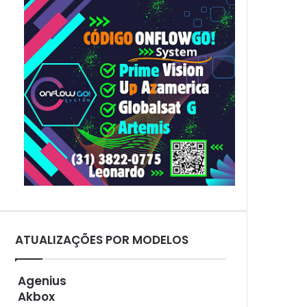
p
o
r
:
ATUALIZAÇÕES POR MODELOS
Agenius
Akbox