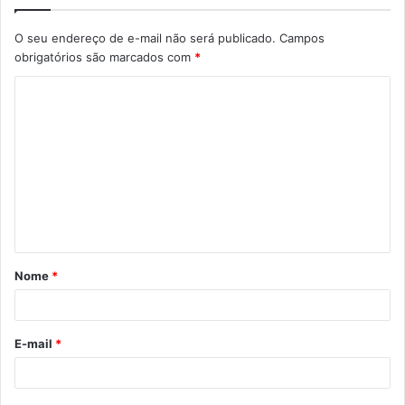
O seu endereço de e-mail não será publicado.
Campos
obrigatórios são marcados com
*
C
o
m
e
n
t
á
Nome
*
r
i
o
E-mail
*
*