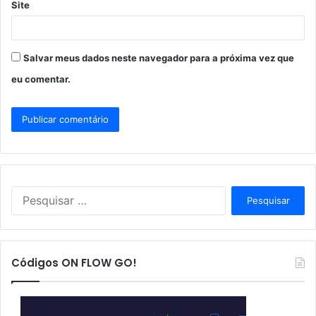
Site
Salvar meus dados neste navegador para a próxima vez que
eu comentar.
P
e
s
q
u
Códigos ON FLOW GO!
i
s
a
r