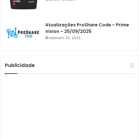
Athomics Inspire Qi
Athomics inspire Qi Compact
Atualizações ProShare Code – Prime
Athomics Inspire Qi Lite
Vision – 25/09/2025
setembro 25, 2025
Athomics S3
Athomics T3
Atto
Publicidade
AttoNet
AttoSat
ATV
Audisat
Audisat A1
Audisat A1 Plus
Audisat A2