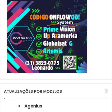
p
o
r
:
ATUALIZAÇÕES POR MODELOS
Agenius