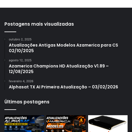
Azamerica S1001
Azamerica S1001 Plus
Azamerica S1005
Postagens mais visualizadas
Azamerica S1006
outubro 2, 2025
Azamerica S1006 Plus
Atualizações Antigas Modelos Azamerica para CS
02/10/2025
Azamerica S1007
agosto 12, 2025
Azamerica S1007 New
Azamerica Champions HD Atualização V1.89 –
12/08/2025
Azamerica S1007 Plus
fevereiro 4, 2026
Azamerica S1009
Alphasat TX AI Primeira Atualização – 03/02/2026
Azamerica S1009 Plus
Últimas postagens
Azamerica S2005
Azamerica S2010
Azamerica S2015