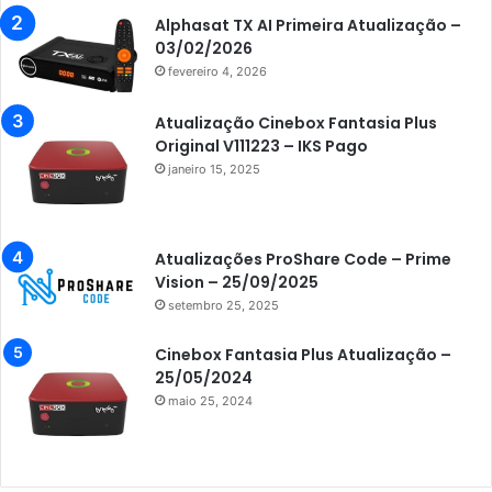
Azamerica Beats GX PRO
Alphasat TX AI Primeira Atualização –
Azamerica Champions
03/02/2026
fevereiro 4, 2026
Azamerica Champions IPTV
Azamerica Extremo IPTV
Atualização Cinebox Fantasia Plus
Original V111223 – IKS Pago
Azamerica F92 Plus
janeiro 15, 2025
Azamerica Gold
Azamerica i5 IPTV
Atualizações ProShare Code – Prime
Azamerica i7 IPTV
Vision – 25/09/2025
setembro 25, 2025
Azamerica King
Azamerica King GX PRO
Cinebox Fantasia Plus Atualização –
25/05/2024
Azamerica King IPTV
maio 25, 2024
Azamerica Mobi
Azamerica Platinum GX PRO