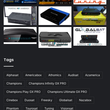
Azamerica S922
Azamerica S922 Mini
Azamerica S928
Azamerica Silver
Azamerica Silver GX PRO
Azamerica Silver IPTV
Azamerica Silver Plus
Tags
Azbox
Azbox Like
Alphasat
Americabox
Athomics
Audisat
Azamerica
Azfox
Champions
Champions Infinity GX PRO
Azgold
Champions Play GX PRO
Champions Ultimate GX PRO
Azplus
Cinebox
Duosat
Freesky
Globalsat
Nazabox
Azsat
Phantom
Tourosat
Tuning
Visionsat