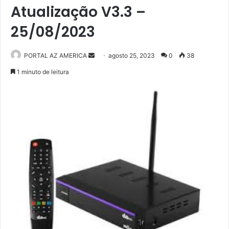
Atualização V3.3 –
25/08/2023
PORTAL AZ AMERICA
M
agosto 25, 2023
0
38
a
1 minuto de leitura
n
d
e
u
m
e
-
m
a
i
l