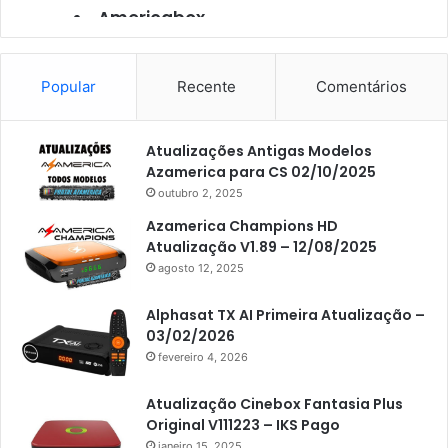
Americabox
Americabox S101
Americabox S105
Popular
Recente
Comentários
Americabox S105 Plus
Atualizações Antigas Modelos
Americabox S205
Azamerica para CS 02/10/2025
Americabox S205 Plus
outubro 2, 2025
Americabox S305 Plus
Azamerica Champions HD
Atualização V1.89 – 12/08/2025
Artcom
agosto 12, 2025
Atacado Games
Alphasat TX AI Primeira Atualização –
Athomics
03/02/2026
fevereiro 4, 2026
Athomics Eon
Athomics i3
Atualização Cinebox Fantasia Plus
Original V111223 – IKS Pago
Athomics i3 Bold
janeiro 15, 2025