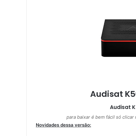
m
e
-
m
a
i
l
Audisat K5
Audisat 
para baixar é bem fácil só clica
Novidades dessa versão: