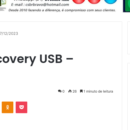
17/12/2023
covery USB –
0
26
1 minuto de leitura
VK
OK
Pocket