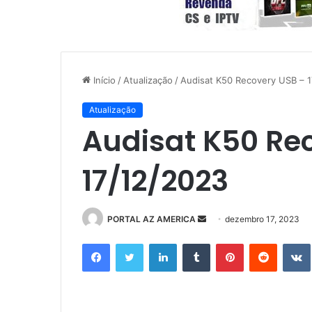
Início
/
Atualização
/
Audisat K50 Recovery USB – 
Atualização
Audisat K50 Re
17/12/2023
PORTAL AZ AMERICA
M
dezembro 17, 2023
a
Facebook
Twitter
Linkedin
Tumblr
Pinterest
Reddit
n
d
e
u