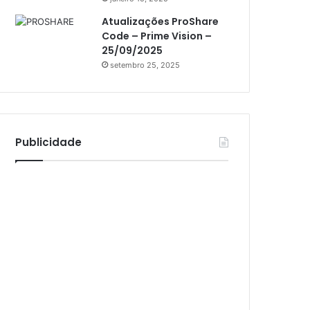
Athomics Inspire Qi Lite
Atualizações ProShare
Athomics S3
Code – Prime Vision –
Athomics T3
25/09/2025
setembro 25, 2025
Atto
AttoNet
AttoSat
Publicidade
ATV
Audisat
Audisat A1
Audisat A1 Plus
Audisat A2
Audisat A2 Plus
Audisat A3