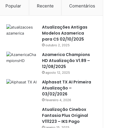
Popular
Recente
Comentários
Americabox S105 Plus
Americabox S205
Atualizações Antigas
Americabox S205 Plus
Modelos Azamerica
Americabox S305 Plus
para CS 02/10/2025
outubro 2, 2025
Artcom
Azamerica Champions
Atacado Games
HD Atualização V1.89 –
12/08/2025
Athomics
agosto 12, 2025
Athomics Eon
Alphasat TX AI Primeira
Atualização –
Athomics i3
03/02/2026
Athomics i3 Bold
fevereiro 4, 2026
Athomics Inspire Qi
Atualização Cinebox
Fantasia Plus Original
Athomics inspire Qi Compact
V111223 – IKS Pago
janeiro 15, 2025