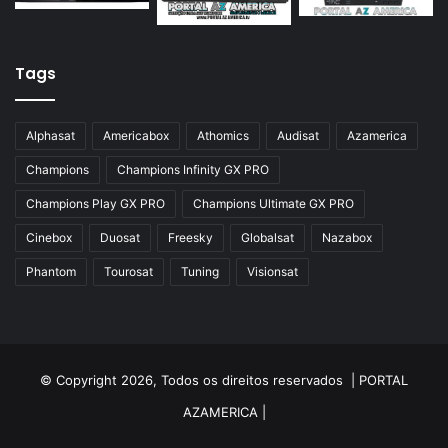
Azamerica Silver IPTV
Azamerica Silver Plus
Tags
Azbox
Azbox Like
Alphasat
Americabox
Athomics
Audisat
Azamerica
Azfox
Champions
Champions Infinity GX PRO
Azgold
Champions Play GX PRO
Champions Ultimate GX PRO
Azplus
Cinebox
Duosat
Freesky
Globalsat
Nazabox
Azsat
Phantom
Tourosat
Tuning
Visionsat
Azsky
Benzo Plus
Blade B1
© Copyright 2026, Todos os direitos reservados |
PORTAL
Champions
AZAMERICA
|
Champions Light GX