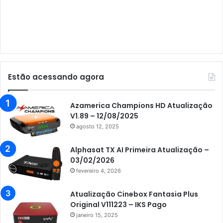
Audisat C1
Audisat E10 Lote 1 e 2
Audisat E10 Lote 3
Audisat K10 Urus
Audisat K20 Huracan
Estão acessando agora
Audisat K30 Aventador
Azamerica
Azamerica Champions HD Atualização
V1.89 – 12/08/2025
Azamerica Beats
agosto 12, 2025
Azamerica Beats GX PRO
Alphasat TX AI Primeira Atualização –
Azamerica Champions
03/02/2026
fevereiro 4, 2026
Azamerica Champions IPTV
Azamerica Extremo IPTV
Atualização Cinebox Fantasia Plus
Original V111223 – IKS Pago
Azamerica F92 Plus
janeiro 15, 2025