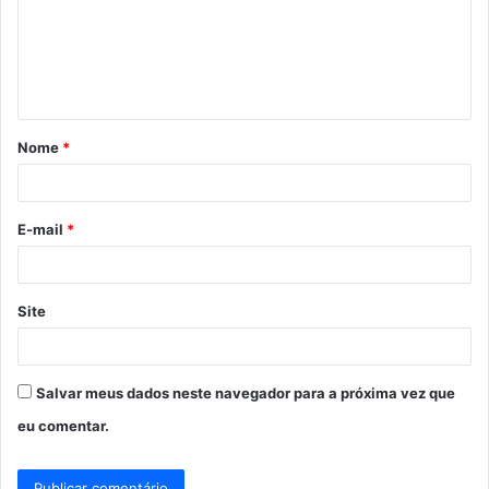
e
n
t
á
Nome
*
r
i
o
E-mail
*
*
Site
Salvar meus dados neste navegador para a próxima vez que
eu comentar.