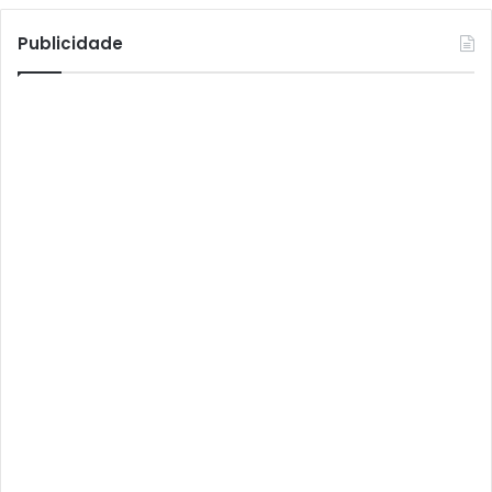
Atto
Publicidade
AttoNet
AttoSat
ATV
Audisat
Audisat A1
Audisat A1 Plus
Audisat A2
Audisat A2 Plus
Audisat A3
Audisat A3 Plus
Audisat A5