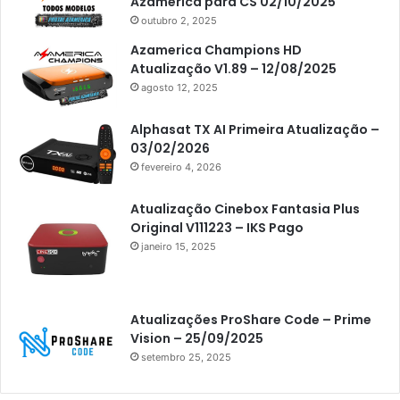
Azamerica para CS 02/10/2025
Americabox S205 Plus
outubro 2, 2025
Americabox S305 Plus
Azamerica Champions HD
Atualização V1.89 – 12/08/2025
Artcom
agosto 12, 2025
Atacado Games
Alphasat TX AI Primeira Atualização –
Athomics
03/02/2026
fevereiro 4, 2026
Athomics Eon
Athomics i3
Atualização Cinebox Fantasia Plus
Original V111223 – IKS Pago
Athomics i3 Bold
janeiro 15, 2025
Athomics Inspire Qi
Athomics inspire Qi Compact
Atualizações ProShare Code – Prime
Athomics Inspire Qi Lite
Vision – 25/09/2025
setembro 25, 2025
Athomics S3
Athomics T3