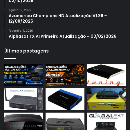
02/10/2025
Azamerica S1007
agosto 12, 2025
Azamerica S1007 New
Azamerica Champions HD Atualização V1.89 –
12/08/2025
Azamerica S1007 Plus
fevereiro 4, 2026
Azamerica S1009
Alphasat TX AI Primeira Atualização – 03/02/2026
Azamerica S1009 Plus
Últimas postagens
Azamerica S2005
Azamerica S2010
Azamerica S2015
Azamerica S922
Azamerica S922 Mini
Azamerica S928
Azamerica Silver
Azamerica Silver GX PRO