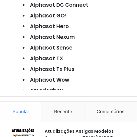
Alphasat DC Connect
Alphasat GO!
Alphasat Hero
Alphasat Nexum
Alphasat Sense
Alphasat TX
Alphasat Tx Plus
Alphasat Wow
Americabox
Americabox S101
Americabox S105
Popular
Recente
Comentários
Americabox S105 Plus
Atualizações Antigas Modelos
Americabox S205