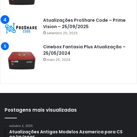
Azamerica Gold
Azamerica i5 IPTV
Atualizações ProShare Code – Prime
Azamerica i7 IPTV
Vision – 25/09/2025
setembro 25, 2025
Azamerica King
Azamerica King GX PRO
Cinebox Fantasia Plus Atualização –
25/05/2024
Azamerica King IPTV
maio 25, 2024
Azamerica Mobi
Azamerica Platinum GX PRO
Azamerica S1001
Azamerica S1001 Plus
Azamerica S1005
Postagens mais visualizadas
Azamerica S1006
outubro 2, 2025
Azamerica S1006 Plus
Atualizações Antigas Modelos Azamerica para CS