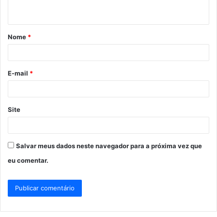
t
á
Nome
*
r
i
o
E-mail
*
*
Site
Salvar meus dados neste navegador para a próxima vez que
eu comentar.