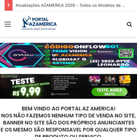
Tuning P920 Atualização V2.25 – 17/03/2026
Menu
P
p
BEM VINDO AO PORTAL AZ AMERICA!
NOS NÃO FAZEMOS NENHUM TIPO DE VENDA NO SITE,
BANNER NO SITE SÃO DOS PRÓPRIOS ANUNCIANTES
E OS MESMO SÃO RESPONSAVEL POR QUALQUER TIPO
DE PRODUTO OU SERVIÇO.