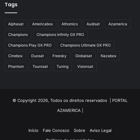
Tags
Azbox
Azbox Like
Alphasat
Americabox
Athomics
Audisat
Azamerica
Azfox
Champions
Champions Infinity GX PRO
Azgold
Champions Play GX PRO
Champions Ultimate GX PRO
Azplus
Cinebox
Duosat
Freesky
Globalsat
Nazabox
Azsat
Phantom
Tourosat
Tuning
Visionsat
Azsky
Benzo Plus
Blade B1
© Copyright 2026, Todos os direitos reservados |
PORTAL
Champions
AZAMERICA
|
Champions Light GX
Champions PRO GX
Início
Fale Conosco
Sobre
Aviso Legal