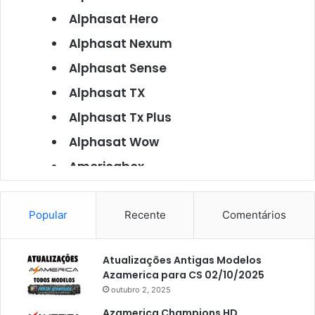
Alphasat Hero
Alphasat Nexum
Alphasat Sense
Alphasat TX
Alphasat Tx Plus
Alphasat Wow
Americabox
Americabox S101
Americabox S105
Popular
Recente
Comentários
Americabox S105 Plus
Atualizações Antigas Modelos
Americabox S205
Azamerica para CS 02/10/2025
Americabox S205 Plus
outubro 2, 2025
Americabox S305 Plus
Azamerica Champions HD