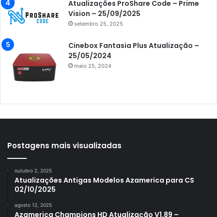
Atualizações ProShare Code – Prime
Azamerica i7 IPTV
Vision – 25/09/2025
setembro 25, 2025
Azamerica King
Azamerica King GX PRO
Cinebox Fantasia Plus Atualização –
25/05/2024
Azamerica King IPTV
maio 25, 2024
Azamerica Mobi
Azamerica Platinum GX PRO
Azamerica S1001
Azamerica S1001 Plus
Azamerica S1005
Postagens mais visualizadas
Azamerica S1006
outubro 2, 2025
Azamerica S1006 Plus
Atualizações Antigas Modelos Azamerica para CS
02/10/2025
Azamerica S1007
agosto 12, 2025
Azamerica S1007 New
Azamerica Champions HD Atualização V1.89 –