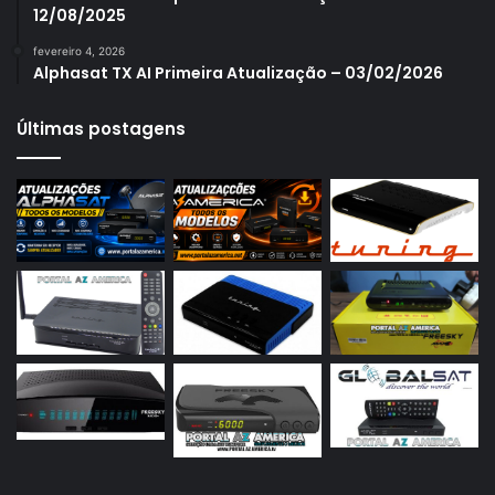
12/08/2025
Azamerica S1007 Plus
fevereiro 4, 2026
Azamerica S1009
Alphasat TX AI Primeira Atualização – 03/02/2026
Azamerica S1009 Plus
Últimas postagens
Azamerica S2005
Azamerica S2010
Azamerica S2015
Azamerica S922
Azamerica S922 Mini
Azamerica S928
Azamerica Silver
Azamerica Silver GX PRO
Azamerica Silver IPTV
Azamerica Silver Plus