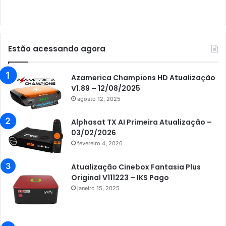
Audisat E10 Lote 3
Audisat K10 Urus
Audisat K20 Huracan
Estão acessando agora
Audisat K30 Aventador
Azamerica
Azamerica Champions HD Atualização
V1.89 – 12/08/2025
Azamerica Beats
agosto 12, 2025
Azamerica Beats GX PRO
Alphasat TX AI Primeira Atualização –
Azamerica Champions
03/02/2026
fevereiro 4, 2026
Azamerica Champions IPTV
Azamerica Extremo IPTV
Atualização Cinebox Fantasia Plus
Original V111223 – IKS Pago
Azamerica F92 Plus
janeiro 15, 2025
Azamerica Gold
Azamerica i5 IPTV