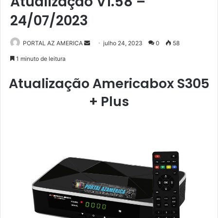
Atualização V1.58 –
24/07/2023
PORTAL AZ AMERICA
M
julho 24, 2023
0
58
a
1 minuto de leitura
n
Atualização Americabox S305
d
e
+ Plus
u
m
e
-
m
a
i
l