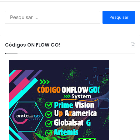
P
e
s
q
u
Códigos ON FLOW GO!
i
s
a
r
p
o
r
: