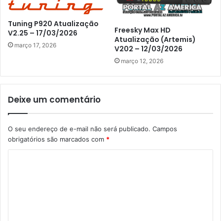
Tuning P920 Atualização
Freesky Max HD
V2.25 – 17/03/2026
Atualização (Artemis)
março 17, 2026
V202 – 12/03/2026
março 12, 2026
Deixe um comentário
O seu endereço de e-mail não será publicado.
Campos
obrigatórios são marcados com
*
C
o
m
e
n