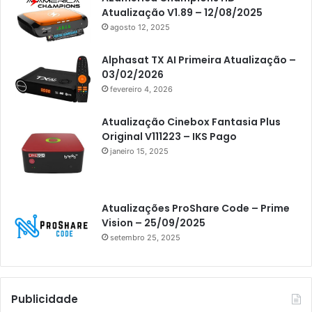
Atualização V1.89 – 12/08/2025
Artcom
agosto 12, 2025
Atacado Games
Alphasat TX AI Primeira Atualização –
Athomics
03/02/2026
fevereiro 4, 2026
Athomics Eon
Athomics i3
Atualização Cinebox Fantasia Plus
Original V111223 – IKS Pago
Athomics i3 Bold
janeiro 15, 2025
Athomics Inspire Qi
Athomics inspire Qi Compact
Atualizações ProShare Code – Prime
Athomics Inspire Qi Lite
Vision – 25/09/2025
setembro 25, 2025
Athomics S3
Athomics T3
Atto
Publicidade