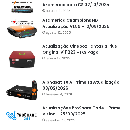
Americabox S205
Azamerica para CS 02/10/2025
Americabox S205 Plus
outubro 2, 2025
Americabox S305 Plus
Azamerica Champions HD
Atualização V1.89 – 12/08/2025
Artcom
agosto 12, 2025
Atacado Games
Atualização Cinebox Fantasia Plus
Athomics
Original V111223 – IKS Pago
janeiro 15, 2025
Athomics Eon
Athomics i3
Athomics i3 Bold
Alphasat TX AI Primeira Atualização –
03/02/2026
Athomics Inspire Qi
fevereiro 4, 2026
Athomics inspire Qi Compact
Atualizações ProShare Code – Prime
Athomics Inspire Qi Lite
Vision – 25/09/2025
setembro 25, 2025
Athomics S3