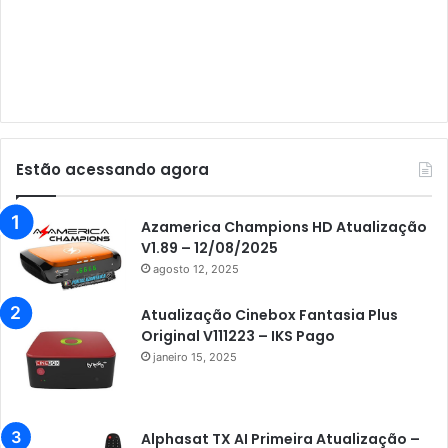
Audisat C1
Audisat E10 Lote 1 e 2
Audisat E10 Lote 3
Audisat K10 Urus
Audisat K20 Huracan
Estão acessando agora
Audisat K30 Aventador
Azamerica
Azamerica Champions HD Atualização
V1.89 – 12/08/2025
Azamerica Beats
agosto 12, 2025
Azamerica Beats GX PRO
Atualização Cinebox Fantasia Plus
Azamerica Champions
Original V111223 – IKS Pago
janeiro 15, 2025
Azamerica Champions IPTV
Azamerica Extremo IPTV
Azamerica F92 Plus
Alphasat TX AI Primeira Atualização –