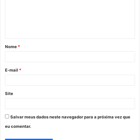
m
e
n
t
á
Nome
*
r
i
o
E-mail
*
*
Site
Salvar meus dados neste navegador para a próxima vez que
eu comentar.