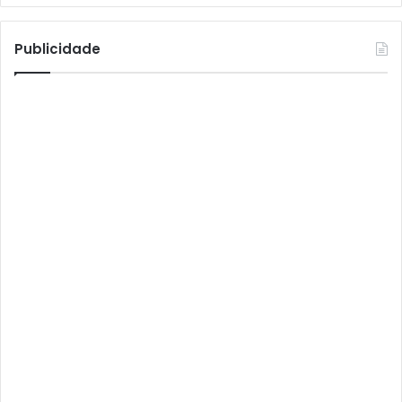
Athomics T3
Atto
Publicidade
AttoNet
AttoSat
ATV
Audisat
Audisat A1
Audisat A1 Plus
Audisat A2
Audisat A2 Plus
Audisat A3
Audisat A3 Plus
Audisat A5