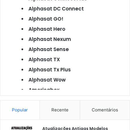
Alphasat DC Connect
Alphasat GO!
Alphasat Hero
Alphasat Nexum
Alphasat Sense
Alphasat TX
Alphasat Tx Plus
Alphasat Wow
Americabox
Americabox S101
Americabox S105
Popular
Recente
Comentários
Americabox S105 Plus
Atualizações Antigas Modelos