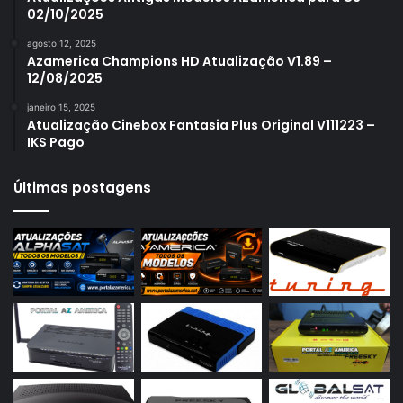
02/10/2025
Azamerica S1007
agosto 12, 2025
Azamerica S1007 New
Azamerica Champions HD Atualização V1.89 –
12/08/2025
Azamerica S1007 Plus
janeiro 15, 2025
Azamerica S1009
Atualização Cinebox Fantasia Plus Original V111223 –
IKS Pago
Azamerica S1009 Plus
Azamerica S2005
Últimas postagens
Azamerica S2010
Azamerica S2015
Azamerica S922
Azamerica S922 Mini
Azamerica S928
Azamerica Silver