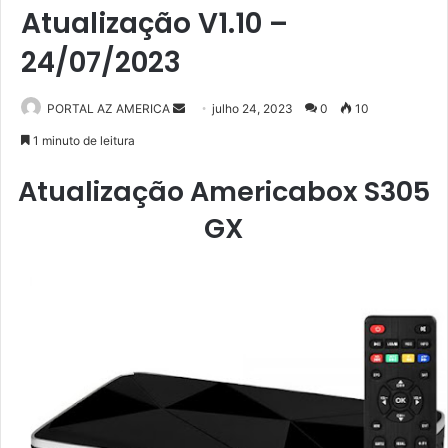
Atualização V1.10 –
24/07/2023
PORTAL AZ AMERICA
M
julho 24, 2023
0
10
a
1 minuto de leitura
n
Atualização Americabox S305
d
e
GX
u
m
e
-
m
a
i
l