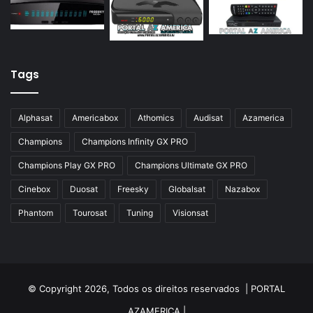
Azamerica Silver GX PRO
Azamerica Silver IPTV
Azamerica Silver Plus
Azbox
Tags
Azbox Like
Alphasat
Americabox
Athomics
Audisat
Azamerica
Azfox
Champions
Champions Infinity GX PRO
Azgold
Champions Play GX PRO
Champions Ultimate GX PRO
Azplus
Cinebox
Duosat
Freesky
Globalsat
Nazabox
Azsat
Phantom
Tourosat
Tuning
Visionsat
Azsky
Benzo Plus
Blade B1
© Copyright 2026, Todos os direitos reservados |
PORTAL
Champions
AZAMERICA
|