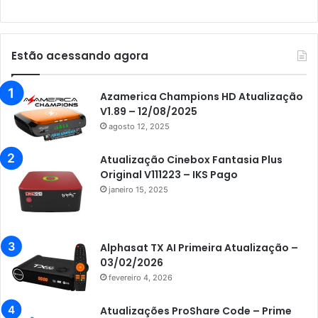
Audisat K10 Urus
Audisat K20 Huracan
Estão acessando agora
Audisat K30 Aventador
Azamerica
Azamerica Champions HD Atualização
V1.89 – 12/08/2025
Azamerica Beats
agosto 12, 2025
Azamerica Beats GX PRO
Atualização Cinebox Fantasia Plus
Azamerica Champions
Original V111223 – IKS Pago
janeiro 15, 2025
Azamerica Champions IPTV
Azamerica Extremo IPTV
Azamerica F92 Plus
Alphasat TX AI Primeira Atualização –
03/02/2026
Azamerica Gold
fevereiro 4, 2026
Azamerica i5 IPTV
Atualizações ProShare Code – Prime