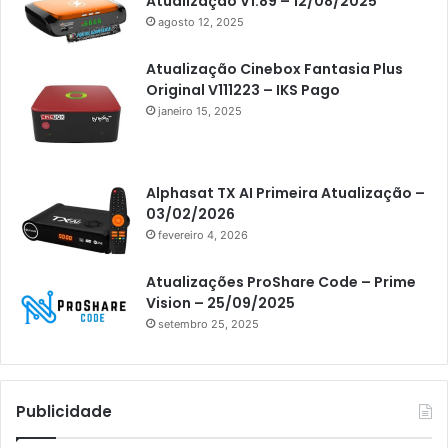
Atualização V1.89 – 12/08/2025
Artcom
agosto 12, 2025
Atacado Games
Atualização Cinebox Fantasia Plus
Athomics
Original V111223 – IKS Pago
janeiro 15, 2025
Athomics Eon
Athomics i3
Athomics i3 Bold
Alphasat TX AI Primeira Atualização –
03/02/2026
Athomics Inspire Qi
fevereiro 4, 2026
Athomics inspire Qi Compact
Atualizações ProShare Code – Prime
Athomics Inspire Qi Lite
Vision – 25/09/2025
setembro 25, 2025
Athomics S3
Athomics T3
Atto
Publicidade
AttoNet