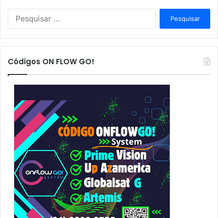
P
e
s
q
u
Códigos ON FLOW GO!
i
s
a
r
p
o
r
: