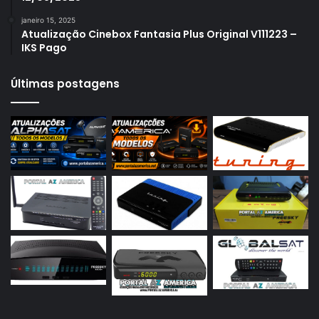
Azamerica S1007 Plus
janeiro 15, 2025
Azamerica S1009
Atualização Cinebox Fantasia Plus Original V111223 –
IKS Pago
Azamerica S1009 Plus
Azamerica S2005
Últimas postagens
Azamerica S2010
Azamerica S2015
Azamerica S922
Azamerica S922 Mini
Azamerica S928
Azamerica Silver
Azamerica Silver GX PRO
Azamerica Silver IPTV
Azamerica Silver Plus