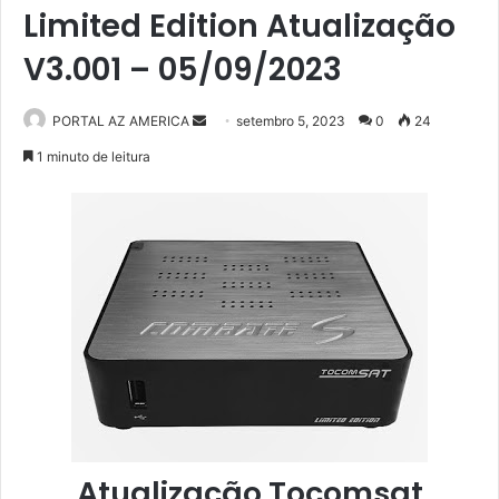
Limited Edition Atualização
V3.001 – 05/09/2023
PORTAL AZ AMERICA
M
setembro 5, 2023
0
24
a
1 minuto de leitura
n
d
e
u
m
e
-
m
a
i
l
Atualização Tocomsat