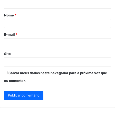
t
á
Nome
*
r
i
o
E-mail
*
*
Site
Salvar meus dados neste navegador para a próxima vez que
eu comentar.