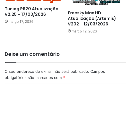
Tuning P920 Atualização
Freesky Max HD
V2.25 – 17/03/2026
Atualização (Artemis)
março 17, 2026
V202 – 12/03/2026
março 12, 2026
Deixe um comentário
O seu endereço de e-mail não será publicado.
Campos
obrigatórios são marcados com
*
C
o
m
e
n