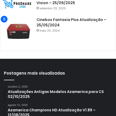
Azamerica i7 IPTV
Vision – 25/09/2025
setembro 25, 2025
Azamerica King
Azamerica King GX PRO
Cinebox Fantasia Plus Atualização –
25/05/2024
Azamerica King IPTV
maio 25, 2024
Azamerica Mobi
Azamerica Platinum GX PRO
Azamerica S1001
Azamerica S1001 Plus
Azamerica S1005
Postagens mais visualizadas
Azamerica S1006
outubro 2, 2025
Azamerica S1006 Plus
Atualizações Antigas Modelos Azamerica para CS
02/10/2025
Azamerica S1007
agosto 12, 2025
Azamerica S1007 New
Azamerica Champions HD Atualização V1.89 –
12/08/2025