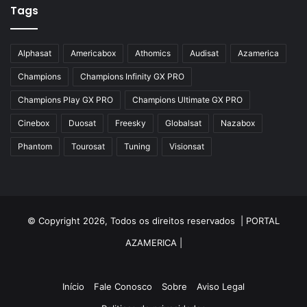
Azbox
Tags
Azbox Like
Alphasat
Americabox
Athomics
Audisat
Azamerica
Azfox
Champions
Champions Infinity GX PRO
Azgold
Champions Play GX PRO
Champions Ultimate GX PRO
Azplus
Cinebox
Duosat
Freesky
Globalsat
Nazabox
Azsat
Phantom
Tourosat
Tuning
Visionsat
Azsky
Benzo Plus
Blade B1
© Copyright 2026, Todos os direitos reservados |
PORTAL
Champions
AZAMERICA
|
Champions Light GX
Champions PRO GX
Início
Fale Conosco
Sobre
Aviso Legal
Champions Super GX