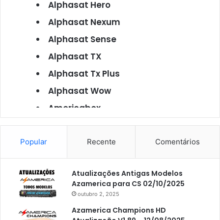
Alphasat Hero
Alphasat Nexum
Alphasat Sense
Alphasat TX
Alphasat Tx Plus
Alphasat Wow
Americabox
Americabox S101
Americabox S105
Popular
Recente
Comentários
Americabox S105 Plus
Atualizações Antigas Modelos
Americabox S205
Azamerica para CS 02/10/2025
Americabox S205 Plus
outubro 2, 2025
Americabox S305 Plus
Azamerica Champions HD