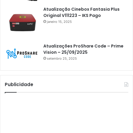
Athomics i3
Atualização Cinebox Fantasia Plus
Original V111223 – IKS Pago
Athomics i3 Bold
janeiro 15, 2025
Athomics Inspire Qi
Athomics inspire Qi Compact
Atualizações ProShare Code – Prime
Athomics Inspire Qi Lite
Vision – 25/09/2025
setembro 25, 2025
Athomics S3
Athomics T3
Atto
Publicidade
AttoNet
AttoSat
ATV
Audisat