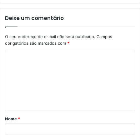
Deixe um comentário
O seu endereço de e-mail não será publicado.
Campos
obrigatórios são marcados com
*
C
o
m
e
n
t
á
Nome
*
r
i
o