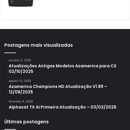
Azamerica Mobi
Azamerica Platinum GX PRO
Azamerica S1001
Azamerica S1001 Plus
Azamerica S1005
Postagens mais visualizadas
Azamerica S1006
outubro 2, 2025
Azamerica S1006 Plus
Atualizações Antigas Modelos Azamerica para CS
02/10/2025
Azamerica S1007
agosto 12, 2025
Azamerica S1007 New
Azamerica Champions HD Atualização V1.89 –
12/08/2025
Azamerica S1007 Plus
fevereiro 4, 2026
Azamerica S1009
Alphasat TX AI Primeira Atualização – 03/02/2026
Azamerica S1009 Plus
Últimas postagens
Azamerica S2005