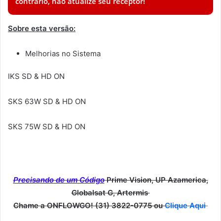
contrário, não atualize seu receptor!
Sobre esta versão:
Melhorias no Sistema
IKS SD & HD ON
SKS 63W SD & HD ON
SKS 75W SD & HD ON
Precisando de um Código
Prime Vision, UP Azamerica,
Globalsat G, Artermis
Chame a ONFLOWGO! (31) 3822-0775 ou
Clique Aqui