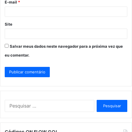
E-mail
*
*
Site
Salvar meus dados neste navegador para a próxima vez que
eu comentar.
P
e
s
q
u
Códigos ON FLOW GO!