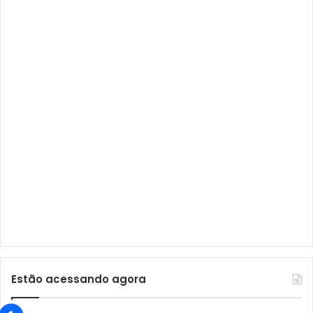
Audisat A1
Audisat A1 Plus
Audisat A2
Audisat A2 Plus
Audisat A3
Audisat A3 Plus
Audisat A5
Audisat C1
Audisat E10 Lote 1 e 2
Audisat E10 Lote 3
Audisat K10 Urus
Audisat K20 Huracan
Estão acessando agora
Audisat K30 Aventador