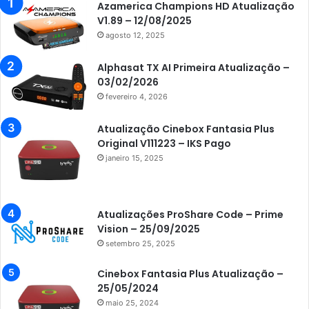
Azamerica
Azamerica Champions HD Atualização
V1.89 – 12/08/2025
Azamerica Beats
agosto 12, 2025
Azamerica Beats GX PRO
Alphasat TX AI Primeira Atualização –
Azamerica Champions
03/02/2026
fevereiro 4, 2026
Azamerica Champions IPTV
Azamerica Extremo IPTV
Atualização Cinebox Fantasia Plus
Original V111223 – IKS Pago
Azamerica F92 Plus
janeiro 15, 2025
Azamerica Gold
Azamerica i5 IPTV
Atualizações ProShare Code – Prime
Azamerica i7 IPTV
Vision – 25/09/2025
setembro 25, 2025
Azamerica King
Azamerica King GX PRO
Cinebox Fantasia Plus Atualização –
25/05/2024
Azamerica King IPTV
maio 25, 2024