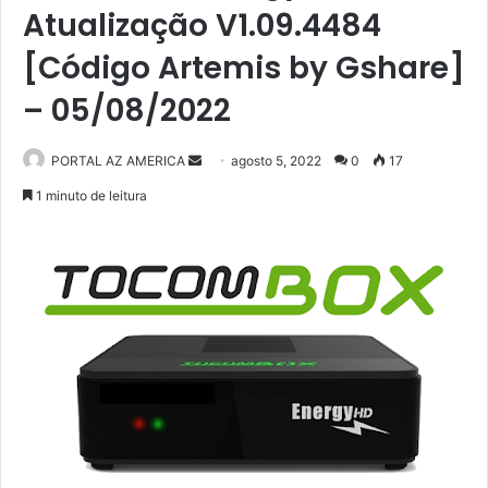
Atualização V1.09.4484
[Código Artemis by Gshare]
– 05/08/2022
PORTAL AZ AMERICA
M
agosto 5, 2022
0
17
a
1 minuto de leitura
n
d
e
u
m
e
-
m
a
i
l