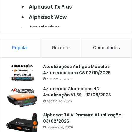
Alphasat Tx Plus
Alphasat Wow
Americabox
Americabox S101
Americabox S105
Popular
Recente
Comentários
Americabox S105 Plus
Atualizações Antigas Modelos
Americabox S205
Azamerica para CS 02/10/2025
Americabox S205 Plus
outubro 2, 2025
Americabox S305 Plus
Azamerica Champions HD
Atualização V1.89 – 12/08/2025
Artcom
agosto 12, 2025
Atacado Games
Alphasat TX AI Primeira Atualização –
Athomics
03/02/2026
fevereiro 4, 2026
Athomics Eon