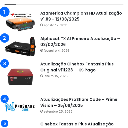
Audisat K30 Aventador
Azamerica
Azamerica Champions HD Atualização
V1.89 – 12/08/2025
Azamerica Beats
agosto 12, 2025
Azamerica Beats GX PRO
Alphasat TX AI Primeira Atualização –
Azamerica Champions
03/02/2026
fevereiro 4, 2026
Azamerica Champions IPTV
Azamerica Extremo IPTV
Atualização Cinebox Fantasia Plus
Original V111223 – IKS Pago
Azamerica F92 Plus
janeiro 15, 2025
Azamerica Gold
Azamerica i5 IPTV
Atualizações ProShare Code – Prime
Azamerica i7 IPTV
Vision – 25/09/2025
setembro 25, 2025
Azamerica King
Azamerica King GX PRO
Cinebox Fantasia Plus Atualização –