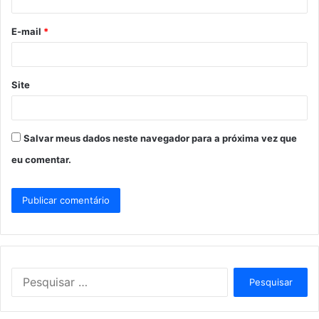
i
o
E-mail
*
*
Site
Salvar meus dados neste navegador para a próxima vez que
eu comentar.
P
e
s