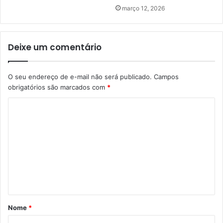
março 12, 2026
Deixe um comentário
O seu endereço de e-mail não será publicado.
Campos
obrigatórios são marcados com
*
C
o
m
e
n
t
á
Nome
*
r