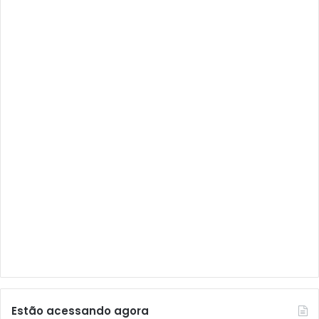
Audisat
Audisat A1
Audisat A1 Plus
Audisat A2
Audisat A2 Plus
Audisat A3
Audisat A3 Plus
Audisat A5
Audisat C1
Audisat E10 Lote 1 e 2
Audisat E10 Lote 3
Audisat K10 Urus
Audisat K20 Huracan
Estão acessando agora