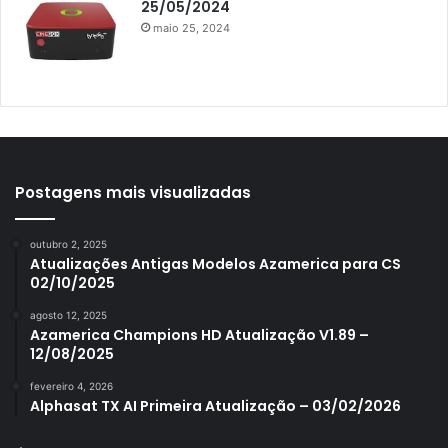
25/05/2024
Azamerica King IPTV
maio 25, 2024
Azamerica Mobi
Azamerica Platinum GX PRO
Azamerica S1001
Azamerica S1001 Plus
Azamerica S1005
Postagens mais visualizadas
Azamerica S1006
outubro 2, 2025
Azamerica S1006 Plus
Atualizações Antigas Modelos Azamerica para CS
02/10/2025
Azamerica S1007
agosto 12, 2025
Azamerica S1007 New
Azamerica Champions HD Atualização V1.89 –
12/08/2025
Azamerica S1007 Plus
fevereiro 4, 2026
Azamerica S1009
Alphasat TX AI Primeira Atualização – 03/02/2026
Azamerica S1009 Plus