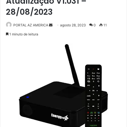
Atualização V1.031 –
28/08/2023
PORTAL AZ AMERICA
M
agosto 28, 2023
0
11
a
1 minuto de leitura
n
d
e
u
m
e
-
m
a
i
l