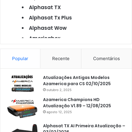
Alphasat TX
Alphasat Tx Plus
Alphasat Wow
Americabox
Americabox S101
Americabox S105
Popular
Recente
Comentários
Americabox S105 Plus
Atualizações Antigas Modelos
Americabox S205
Azamerica para CS 02/10/2025
Americabox S205 Plus
outubro 2, 2025
Americabox S305 Plus
Azamerica Champions HD
Atualização V1.89 – 12/08/2025
Artcom
agosto 12, 2025
Atacado Games
Alphasat TX AI Primeira Atualização –
Athomics
03/02/2026