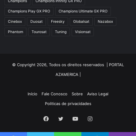
Champions
Champions Infinity GX PRO
Azgold
Champions Play GX PRO
Champions Ultimate GX PRO
Azplus
Cinebox
Duosat
Freesky
Globalsat
Nazabox
Azsat
Phantom
Tourosat
Tuning
Visionsat
Azsky
Benzo Plus
Blade B1
© Copyright 2026, Todos os direitos reservados |
PORTAL
Champions
AZAMERICA
|
Champions Light GX
Champions PRO GX
Início
Fale Conosco
Sobre
Aviso Legal
Politicas de privacidades
Champions Super GX
Cinebox
Facebook
Twitter
YouTube
Instagram
Cinebox Extremo Z