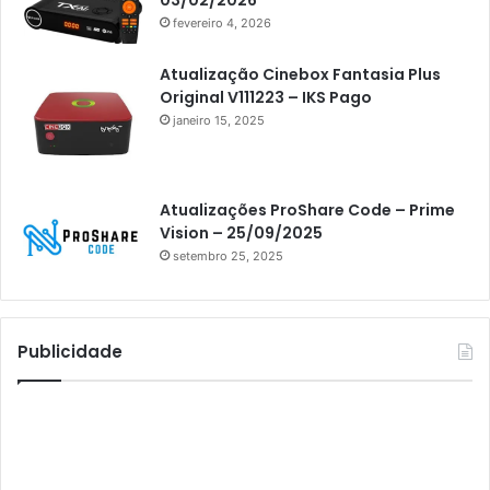
fevereiro 4, 2026
Athomics Eon
Athomics i3
Atualização Cinebox Fantasia Plus
Original V111223 – IKS Pago
Athomics i3 Bold
janeiro 15, 2025
Athomics Inspire Qi
Athomics inspire Qi Compact
Atualizações ProShare Code – Prime
Athomics Inspire Qi Lite
Vision – 25/09/2025
setembro 25, 2025
Athomics S3
Athomics T3
Atto
Publicidade
AttoNet
AttoSat
ATV