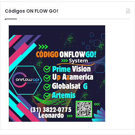
q
u
Códigos ON FLOW GO!
i
s
a
r
p
o
r
: