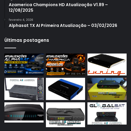
Azamerica S1007 New
Azamerica Champions HD Atualização V1.89 –
12/08/2025
Azamerica S1007 Plus
fevereiro 4, 2026
Azamerica S1009
Alphasat TX AI Primeira Atualização – 03/02/2026
Azamerica S1009 Plus
Últimas postagens
Azamerica S2005
Azamerica S2010
Azamerica S2015
Azamerica S922
Azamerica S922 Mini
Azamerica S928
Azamerica Silver
Azamerica Silver GX PRO
Azamerica Silver IPTV