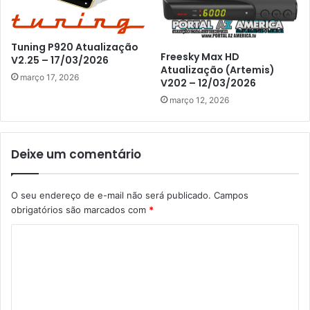
Tuning P920 Atualização
Freesky Max HD
V2.25 – 17/03/2026
Atualização (Artemis)
março 17, 2026
V202 – 12/03/2026
março 12, 2026
Deixe um comentário
O seu endereço de e-mail não será publicado.
Campos
obrigatórios são marcados com
*
C
o
m
e