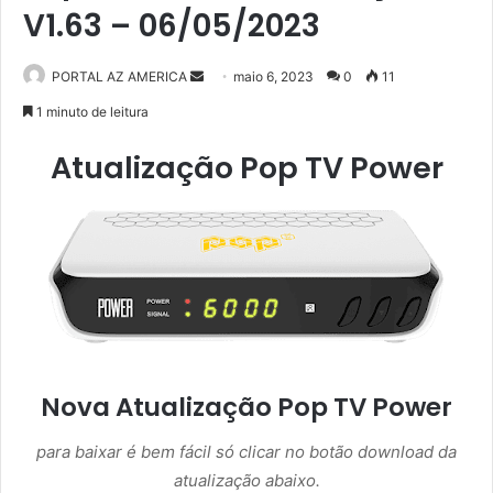
V1.63 – 06/05/2023
PORTAL AZ AMERICA
M
maio 6, 2023
0
11
a
1 minuto de leitura
n
Atualização Pop TV Power
d
e
u
m
e
-
m
a
i
l
Nova Atualização Pop TV Power
para baixar é bem fácil só clicar no botão download da
atualização abaixo.