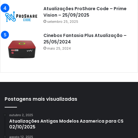
Azamerica i5 IPTV
Atualizações ProShare Code – Prime
Azamerica i7 IPTV
Vision – 25/09/2025
setembro 25, 2025
Azamerica King
Azamerica King GX PRO
Cinebox Fantasia Plus Atualização –
25/05/2024
Azamerica King IPTV
maio 25, 2024
Azamerica Mobi
Azamerica Platinum GX PRO
Azamerica S1001
Azamerica S1001 Plus
Azamerica S1005
Postagens mais visualizadas
Azamerica S1006
outubro 2, 2025
Azamerica S1006 Plus
Atualizações Antigas Modelos Azamerica para CS
02/10/2025
Azamerica S1007
agosto 12, 2025