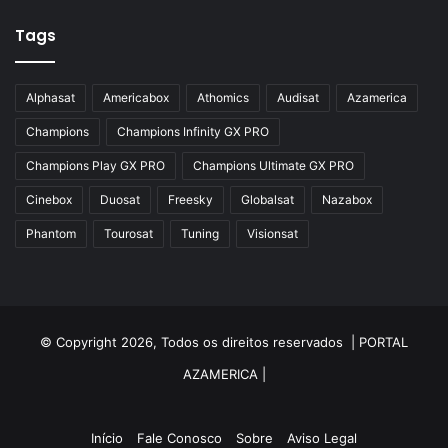
Azamerica Silver Plus
Tags
Azbox
Azbox Like
Alphasat
Americabox
Athomics
Audisat
Azamerica
Azfox
Champions
Champions Infinity GX PRO
Azgold
Champions Play GX PRO
Champions Ultimate GX PRO
Azplus
Cinebox
Duosat
Freesky
Globalsat
Nazabox
Azsat
Phantom
Tourosat
Tuning
Visionsat
Azsky
Benzo Plus
Blade B1
© Copyright 2026, Todos os direitos reservados |
PORTAL
Champions
AZAMERICA
|
Champions Light GX
Champions PRO GX
Início
Fale Conosco
Sobre
Aviso Legal