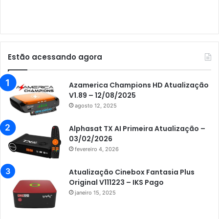
Audisat E10 Lote 3
Audisat K10 Urus
Audisat K20 Huracan
Estão acessando agora
Audisat K30 Aventador
Azamerica
Azamerica Champions HD Atualização
V1.89 – 12/08/2025
Azamerica Beats
agosto 12, 2025
Azamerica Beats GX PRO
Alphasat TX AI Primeira Atualização –
Azamerica Champions
03/02/2026
fevereiro 4, 2026
Azamerica Champions IPTV
Azamerica Extremo IPTV
Atualização Cinebox Fantasia Plus
Original V111223 – IKS Pago
Azamerica F92 Plus
janeiro 15, 2025
Azamerica Gold