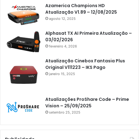
Americabox S305 Plus
Azamerica Champions HD
Atualização V1.89 – 12/08/2025
Artcom
agosto 12, 2025
Atacado Games
Alphasat TX AI Primeira Atualização –
Athomics
03/02/2026
fevereiro 4, 2026
Athomics Eon
Athomics i3
Atualização Cinebox Fantasia Plus
Original V111223 – IKS Pago
Athomics i3 Bold
janeiro 15, 2025
Athomics Inspire Qi
Athomics inspire Qi Compact
Atualizações ProShare Code – Prime
Athomics Inspire Qi Lite
Vision – 25/09/2025
setembro 25, 2025
Athomics S3
Athomics T3
Atto