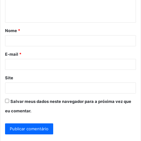
n
t
á
Nome
*
r
i
o
E-mail
*
*
Site
Salvar meus dados neste navegador para a próxima vez que
eu comentar.