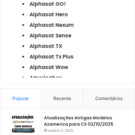
Alphasat GO!
Alphasat Hero
Alphasat Nexum
Alphasat Sense
Alphasat TX
Alphasat Tx Plus
Alphasat Wow
Americabox
Americabox S101
Americabox S105
Popular
Recente
Comentários
Americabox S105 Plus
Atualizações Antigas Modelos
Americabox S205
Azamerica para CS 02/10/2025
Americabox S205 Plus
outubro 2, 2025