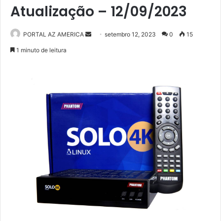
Atualização – 12/09/2023
PORTAL AZ AMERICA
M
setembro 12, 2023
0
15
a
1 minuto de leitura
n
d
e
u
m
e
-
m
a
i
l