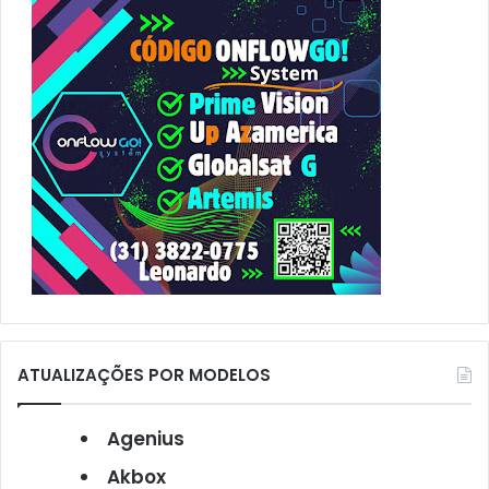
o
r
:
ATUALIZAÇÕES POR MODELOS
Agenius
Akbox