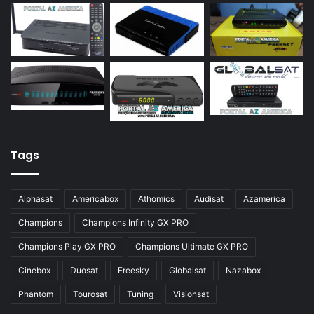
Azamerica S922 Mini
Azamerica S928
Azamerica Silver
Azamerica Silver GX PRO
Azamerica Silver IPTV
Azamerica Silver Plus
Tags
Azbox
Azbox Like
Alphasat
Americabox
Athomics
Audisat
Azamerica
Azfox
Champions
Champions Infinity GX PRO
Azgold
Champions Play GX PRO
Champions Ultimate GX PRO
Azplus
Cinebox
Duosat
Freesky
Globalsat
Nazabox
Azsat
Phantom
Tourosat
Tuning
Visionsat