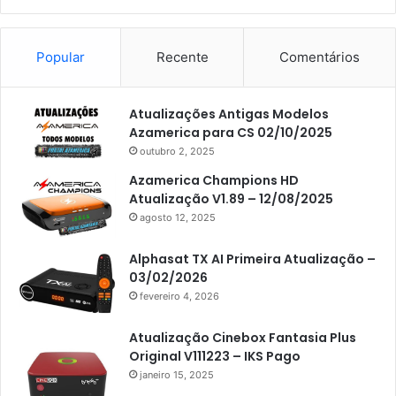
Americabox S101
Americabox S105
Popular
Recente
Comentários
Americabox S105 Plus
Atualizações Antigas Modelos
Americabox S205
Azamerica para CS 02/10/2025
Americabox S205 Plus
outubro 2, 2025
Americabox S305 Plus
Azamerica Champions HD
Atualização V1.89 – 12/08/2025
Artcom
agosto 12, 2025
Atacado Games
Alphasat TX AI Primeira Atualização –
Athomics
03/02/2026
fevereiro 4, 2026
Athomics Eon
Athomics i3
Atualização Cinebox Fantasia Plus
Original V111223 – IKS Pago
Athomics i3 Bold
janeiro 15, 2025