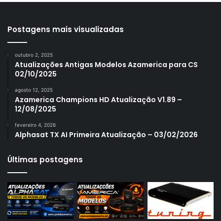
Azamerica S1001 Plus
Azamerica S1005
Postagens mais visualizadas
Azamerica S1006
outubro 2, 2025
Azamerica S1006 Plus
Atualizações Antigas Modelos Azamerica para CS
02/10/2025
Azamerica S1007
agosto 12, 2025
Azamerica S1007 New
Azamerica Champions HD Atualização V1.89 –
12/08/2025
Azamerica S1007 Plus
fevereiro 4, 2026
Azamerica S1009
Alphasat TX AI Primeira Atualização – 03/02/2026
Azamerica S1009 Plus
Últimas postagens
Azamerica S2005
Azamerica S2010
Azamerica S2015
Azamerica S922