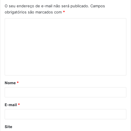
O seu endereço de e-mail não será publicado.
Campos
obrigatórios são marcados com
*
C
o
m
e
n
t
á
Nome
*
r
i
o
E-mail
*
*
Site