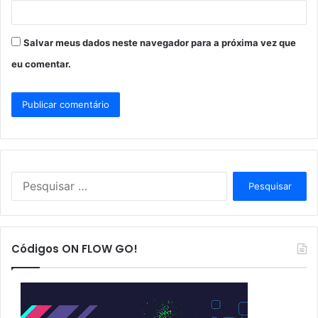
Salvar meus dados neste navegador para a próxima vez que
eu comentar.
P
e
s
q
u
Códigos ON FLOW GO!
i
s
a
r
p