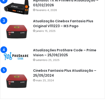
Alphasat TX AI Primeira Atualização –
Azamerica Champions
03/02/2026
fevereiro 4, 2026
Azamerica Champions IPTV
Azamerica Extremo IPTV
Atualização Cinebox Fantasia Plus
Original V111223 – IKS Pago
Azamerica F92 Plus
janeiro 15, 2025
Azamerica Gold
Azamerica i5 IPTV
Atualizações ProShare Code – Prime
Azamerica i7 IPTV
Vision – 25/09/2025
setembro 25, 2025
Azamerica King
Azamerica King GX PRO
Cinebox Fantasia Plus Atualização –
25/05/2024
Azamerica King IPTV
maio 25, 2024
Azamerica Mobi
Azamerica Platinum GX PRO
Azamerica S1001