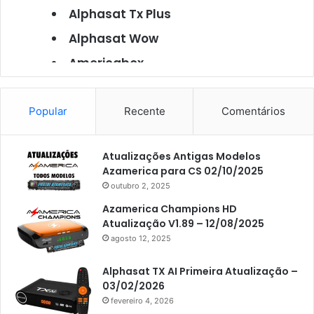
Alphasat Tx Plus
Alphasat Wow
Americabox
Americabox S101
Americabox S105
Popular
Recente
Comentários
Americabox S105 Plus
Atualizações Antigas Modelos
Americabox S205
Azamerica para CS 02/10/2025
Americabox S205 Plus
outubro 2, 2025
Americabox S305 Plus
Azamerica Champions HD
Atualização V1.89 – 12/08/2025
Artcom
agosto 12, 2025
Atacado Games
Alphasat TX AI Primeira Atualização –
Athomics
03/02/2026
fevereiro 4, 2026
Athomics Eon