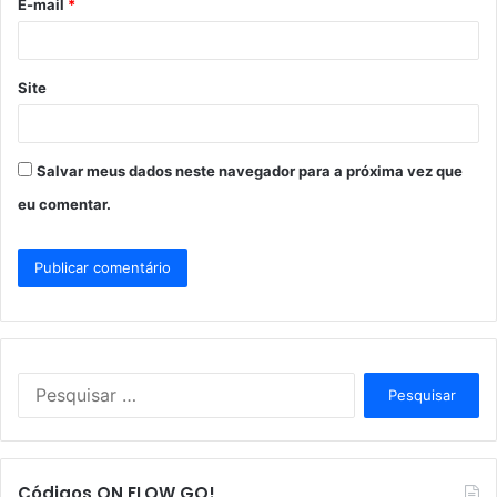
E-mail
*
*
Site
Salvar meus dados neste navegador para a próxima vez que
eu comentar.
P
e
s
q
u
Códigos ON FLOW GO!