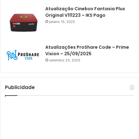
Athomics i3
Atualização Cinebox Fantasia Plus
Original V111223 – IKS Pago
Athomics i3 Bold
janeiro 15, 2025
Athomics Inspire Qi
Athomics inspire Qi Compact
Atualizações ProShare Code – Prime
Athomics Inspire Qi Lite
Vision – 25/09/2025
setembro 25, 2025
Athomics S3
Athomics T3
Atto
Publicidade
AttoNet
AttoSat
ATV
Audisat
Audisat A1