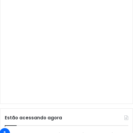
Audisat A1 Plus
Audisat A2
Audisat A2 Plus
Audisat A3
Audisat A3 Plus
Audisat A5
Audisat C1
Audisat E10 Lote 1 e 2
Audisat E10 Lote 3
Audisat K10 Urus
Audisat K20 Huracan
Estão acessando agora
Audisat K30 Aventador