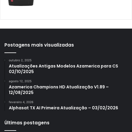
Azamerica Mobi
Azamerica Platinum GX PRO
Azamerica S1001
Azamerica S1001 Plus
Azamerica S1005
Postagens mais visualizadas
Azamerica S1006
outubro 2, 2025
Azamerica S1006 Plus
Atualizações Antigas Modelos Azamerica para CS
02/10/2025
Azamerica S1007
agosto 12, 2025
Azamerica S1007 New
Azamerica Champions HD Atualização V1.89 –
12/08/2025
Azamerica S1007 Plus
fevereiro 4, 2026
Azamerica S1009
Alphasat TX AI Primeira Atualização – 03/02/2026
Azamerica S1009 Plus
Últimas postagens
Azamerica S2005