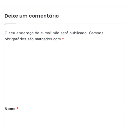
Deixe um comentário
O seu endereço de e-mail não será publicado.
Campos
obrigatórios são marcados com
*
C
o
m
e
n
t
á
Nome
*
r
i
o