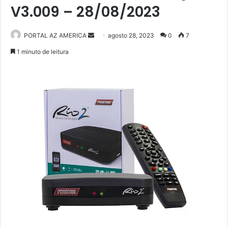
V3.009 – 28/08/2023
PORTAL AZ AMERICA
M
agosto 28, 2023
0
7
a
1 minuto de leitura
n
d
e
u
m
e
-
m
a
i
l