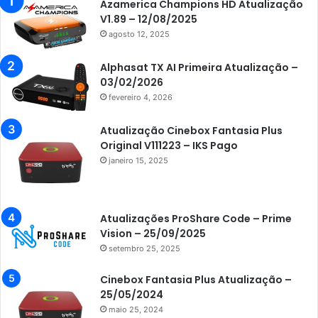
Azamerica
Azamerica Champions HD Atualização
V1.89 – 12/08/2025
Azamerica Beats
agosto 12, 2025
Azamerica Beats GX PRO
Alphasat TX AI Primeira Atualização –
Azamerica Champions
03/02/2026
fevereiro 4, 2026
Azamerica Champions IPTV
Azamerica Extremo IPTV
Atualização Cinebox Fantasia Plus
Original V111223 – IKS Pago
Azamerica F92 Plus
janeiro 15, 2025
Azamerica Gold
Azamerica i5 IPTV
Atualizações ProShare Code – Prime
Azamerica i7 IPTV
Vision – 25/09/2025
setembro 25, 2025
Azamerica King
Azamerica King GX PRO
Cinebox Fantasia Plus Atualização –
25/05/2024
Azamerica King IPTV
maio 25, 2024