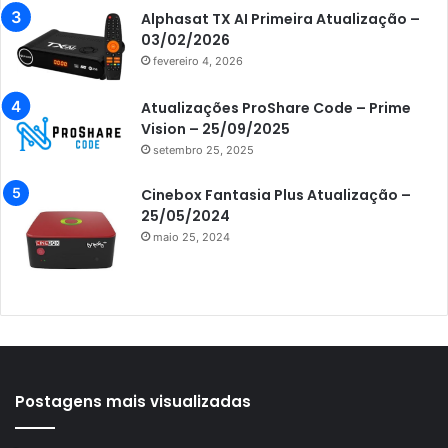
Azamerica F92 Plus
Alphasat TX AI Primeira Atualização –
03/02/2026
Azamerica Gold
fevereiro 4, 2026
Azamerica i5 IPTV
Atualizações ProShare Code – Prime
Azamerica i7 IPTV
Vision – 25/09/2025
setembro 25, 2025
Azamerica King
Azamerica King GX PRO
Cinebox Fantasia Plus Atualização –
25/05/2024
Azamerica King IPTV
maio 25, 2024
Azamerica Mobi
Azamerica Platinum GX PRO
Azamerica S1001
Azamerica S1001 Plus
Azamerica S1005
Postagens mais visualizadas
Azamerica S1006