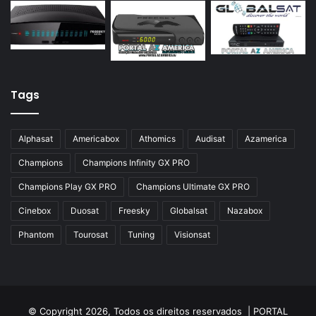
Azamerica Silver GX PRO
Azamerica Silver IPTV
Azamerica Silver Plus
Azbox
Tags
Azbox Like
Alphasat
Americabox
Athomics
Audisat
Azamerica
Azfox
Champions
Champions Infinity GX PRO
Azgold
Champions Play GX PRO
Champions Ultimate GX PRO
Azplus
Cinebox
Duosat
Freesky
Globalsat
Nazabox
Azsat
Phantom
Tourosat
Tuning
Visionsat
Azsky
Benzo Plus
Blade B1
© Copyright 2026, Todos os direitos reservados |
PORTAL