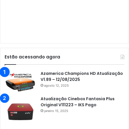
Audisat A5
Audisat C1
Audisat E10 Lote 1 e 2
Audisat E10 Lote 3
Audisat K10 Urus
Audisat K20 Huracan
Estão acessando agora
Audisat K30 Aventador
Azamerica
Azamerica Champions HD Atualização
V1.89 – 12/08/2025
Azamerica Beats
agosto 12, 2025
Azamerica Beats GX PRO
Atualização Cinebox Fantasia Plus
Azamerica Champions
Original V111223 – IKS Pago
janeiro 15, 2025
Azamerica Champions IPTV
Azamerica Extremo IPTV