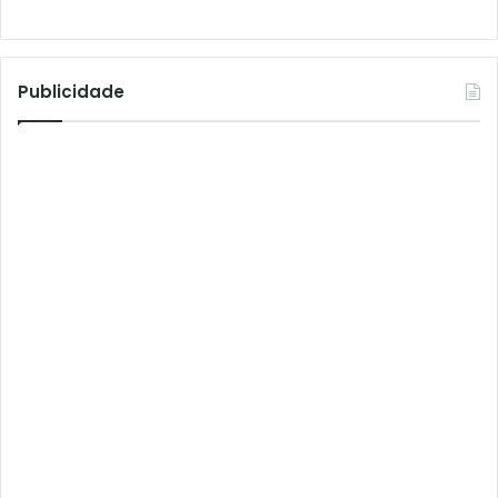
Athomics S3
Athomics T3
Atto
Publicidade
AttoNet
AttoSat
ATV
Audisat
Audisat A1
Audisat A1 Plus
Audisat A2
Audisat A2 Plus
Audisat A3
Audisat A3 Plus