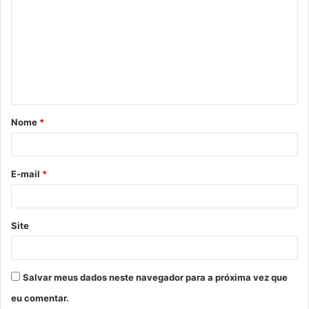
o
m
e
n
t
á
Nome
*
r
i
o
E-mail
*
*
Site
Salvar meus dados neste navegador para a próxima vez que
eu comentar.