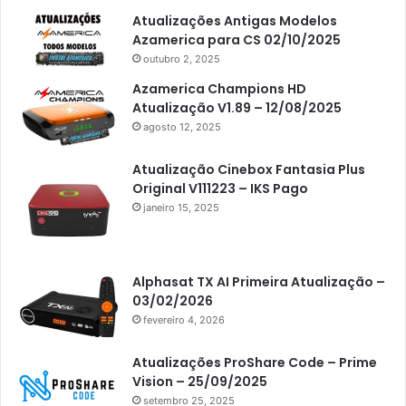
Atualizações Antigas Modelos
Americabox S205
Azamerica para CS 02/10/2025
Americabox S205 Plus
outubro 2, 2025
Americabox S305 Plus
Azamerica Champions HD
Atualização V1.89 – 12/08/2025
Artcom
agosto 12, 2025
Atacado Games
Atualização Cinebox Fantasia Plus
Athomics
Original V111223 – IKS Pago
janeiro 15, 2025
Athomics Eon
Athomics i3
Athomics i3 Bold
Alphasat TX AI Primeira Atualização –
03/02/2026
Athomics Inspire Qi
fevereiro 4, 2026
Athomics inspire Qi Compact
Atualizações ProShare Code – Prime
Athomics Inspire Qi Lite
Vision – 25/09/2025
setembro 25, 2025