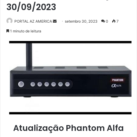
30/09/2023
PORTAL AZ AMERICA
M
setembro 30, 2023
0
7
a
1 minuto de leitura
n
d
e
u
m
e
-
m
a
i
l
Atualização Phantom Alfa