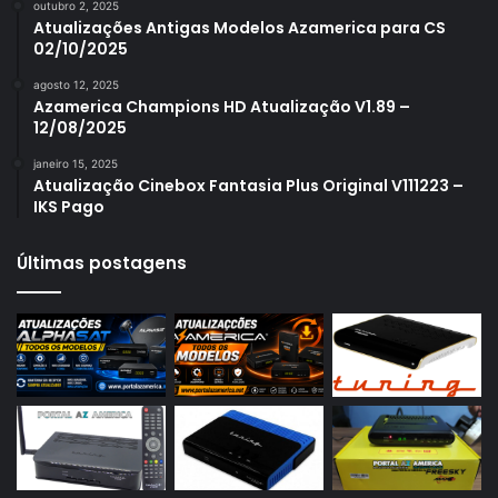
outubro 2, 2025
Azamerica S1006 Plus
Atualizações Antigas Modelos Azamerica para CS
02/10/2025
Azamerica S1007
agosto 12, 2025
Azamerica S1007 New
Azamerica Champions HD Atualização V1.89 –
12/08/2025
Azamerica S1007 Plus
janeiro 15, 2025
Azamerica S1009
Atualização Cinebox Fantasia Plus Original V111223 –
IKS Pago
Azamerica S1009 Plus
Azamerica S2005
Últimas postagens
Azamerica S2010
Azamerica S2015
Azamerica S922
Azamerica S922 Mini
Azamerica S928
Azamerica Silver