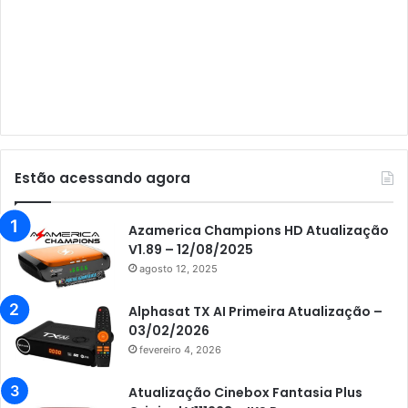
Audisat A5
Audisat C1
Audisat E10 Lote 1 e 2
Audisat E10 Lote 3
Audisat K10 Urus
Audisat K20 Huracan
Estão acessando agora
Audisat K30 Aventador
Azamerica
Azamerica Champions HD Atualização
V1.89 – 12/08/2025
Azamerica Beats
agosto 12, 2025
Azamerica Beats GX PRO
Alphasat TX AI Primeira Atualização –
Azamerica Champions
03/02/2026
fevereiro 4, 2026
Azamerica Champions IPTV
Azamerica Extremo IPTV
Atualização Cinebox Fantasia Plus