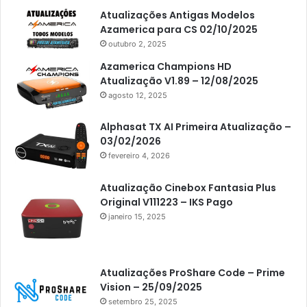
Atualizações Antigas Modelos
Americabox S205
Azamerica para CS 02/10/2025
Americabox S205 Plus
outubro 2, 2025
Americabox S305 Plus
Azamerica Champions HD
Atualização V1.89 – 12/08/2025
Artcom
agosto 12, 2025
Atacado Games
Alphasat TX AI Primeira Atualização –
Athomics
03/02/2026
fevereiro 4, 2026
Athomics Eon
Athomics i3
Atualização Cinebox Fantasia Plus
Original V111223 – IKS Pago
Athomics i3 Bold
janeiro 15, 2025
Athomics Inspire Qi
Athomics inspire Qi Compact
Atualizações ProShare Code – Prime
Athomics Inspire Qi Lite
Vision – 25/09/2025
setembro 25, 2025