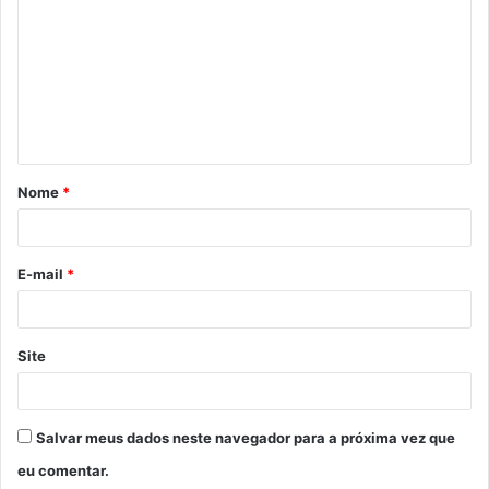
m
e
n
t
á
Nome
*
r
i
o
E-mail
*
*
Site
Salvar meus dados neste navegador para a próxima vez que
eu comentar.