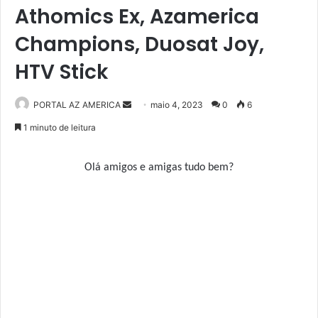
Athomics Ex, Azamerica
Champions, Duosat Joy,
HTV Stick
PORTAL AZ AMERICA
M
maio 4, 2023
0
6
a
1 minuto de leitura
n
d
Olá amigos e amigas tudo bem?
e
u
m
e
-
m
a
i
l