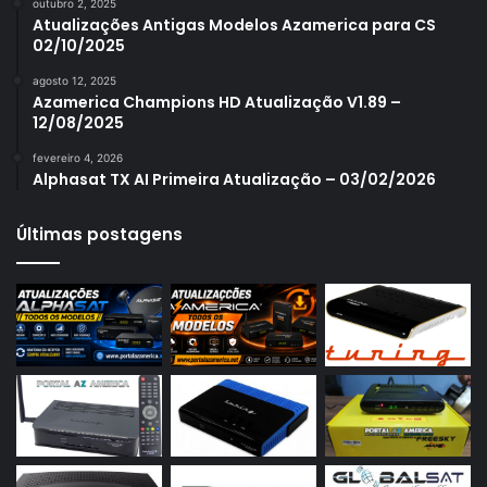
outubro 2, 2025
Azamerica S1006 Plus
Atualizações Antigas Modelos Azamerica para CS
02/10/2025
Azamerica S1007
agosto 12, 2025
Azamerica S1007 New
Azamerica Champions HD Atualização V1.89 –
12/08/2025
Azamerica S1007 Plus
fevereiro 4, 2026
Azamerica S1009
Alphasat TX AI Primeira Atualização – 03/02/2026
Azamerica S1009 Plus
Últimas postagens
Azamerica S2005
Azamerica S2010
Azamerica S2015
Azamerica S922
Azamerica S922 Mini
Azamerica S928
Azamerica Silver