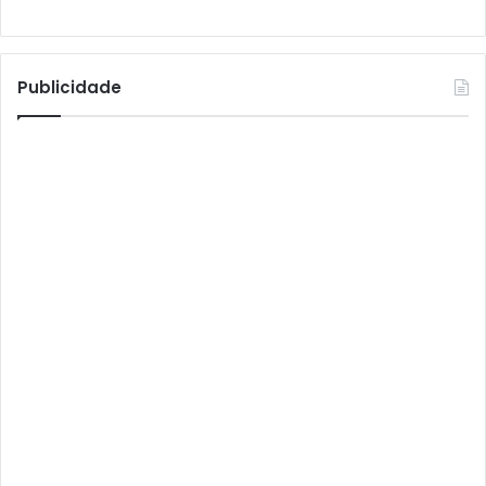
Athomics S3
Athomics T3
Atto
Publicidade
AttoNet
AttoSat
ATV
Audisat
Audisat A1
Audisat A1 Plus
Audisat A2
Audisat A2 Plus
Audisat A3
Audisat A3 Plus