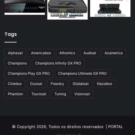
Azamerica Silver GX PRO
Azamerica Silver IPTV
Azamerica Silver Plus
Tags
Azbox
Azbox Like
Alphasat
Americabox
Athomics
Audisat
Azamerica
Azfox
Champions
Champions Infinity GX PRO
Azgold
Champions Play GX PRO
Champions Ultimate GX PRO
Azplus
Cinebox
Duosat
Freesky
Globalsat
Nazabox
Azsat
Phantom
Tourosat
Tuning
Visionsat
Azsky
Benzo Plus
Blade B1
© Copyright 2026, Todos os direitos reservados |
PORTAL