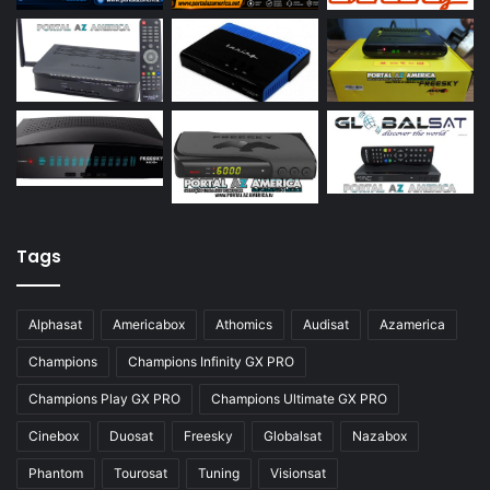
Azamerica S922
Azamerica S922 Mini
Azamerica S928
Azamerica Silver
Azamerica Silver GX PRO
Azamerica Silver IPTV
Azamerica Silver Plus
Tags
Azbox
Azbox Like
Alphasat
Americabox
Athomics
Audisat
Azamerica
Azfox
Champions
Champions Infinity GX PRO
Azgold
Champions Play GX PRO
Champions Ultimate GX PRO
Azplus
Cinebox
Duosat
Freesky
Globalsat
Nazabox
Azsat
Phantom
Tourosat
Tuning
Visionsat