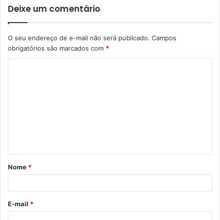
Deixe um comentário
O seu endereço de e-mail não será publicado.
Campos
obrigatórios são marcados com
*
C
o
m
e
n
t
á
Nome
*
r
i
o
E-mail
*
*