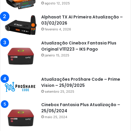
Azamerica Beats
agosto 12, 2025
Azamerica Beats GX PRO
Alphasat TX AI Primeira Atualização –
Azamerica Champions
03/02/2026
fevereiro 4, 2026
Azamerica Champions IPTV
Azamerica Extremo IPTV
Atualização Cinebox Fantasia Plus
Original V111223 – IKS Pago
Azamerica F92 Plus
janeiro 15, 2025
Azamerica Gold
Azamerica i5 IPTV
Atualizações ProShare Code – Prime
Azamerica i7 IPTV
Vision – 25/09/2025
setembro 25, 2025
Azamerica King
Azamerica King GX PRO
Cinebox Fantasia Plus Atualização –
25/05/2024
Azamerica King IPTV
maio 25, 2024
Azamerica Mobi