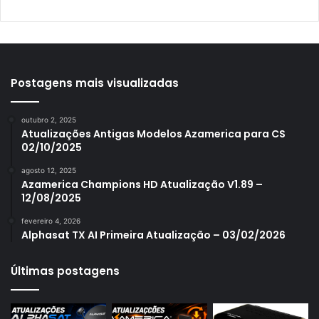
Azamerica Platinum GX PRO
Azamerica S1001
Azamerica S1001 Plus
Azamerica S1005
Postagens mais visualizadas
Azamerica S1006
outubro 2, 2025
Azamerica S1006 Plus
Atualizações Antigas Modelos Azamerica para CS
02/10/2025
Azamerica S1007
agosto 12, 2025
Azamerica S1007 New
Azamerica Champions HD Atualização V1.89 –
12/08/2025
Azamerica S1007 Plus
fevereiro 4, 2026
Azamerica S1009
Alphasat TX AI Primeira Atualização – 03/02/2026
Azamerica S1009 Plus
Últimas postagens
Azamerica S2005
Azamerica S2010