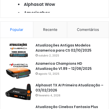
Alphasat Wow
Americabox
Americabox S101
Americabox S105
Popular
Recente
Comentários
Americabox S105 Plus
Atualizações Antigas Modelos
Americabox S205
Azamerica para CS 02/10/2025
Americabox S205 Plus
outubro 2, 2025
Americabox S305 Plus
Azamerica Champions HD
Atualização V1.89 – 12/08/2025
Artcom
agosto 12, 2025
Atacado Games
Alphasat TX AI Primeira Atualização –
Athomics
03/02/2026
fevereiro 4, 2026
Athomics Eon
Athomics i3
Atualização Cinebox Fantasia Plus