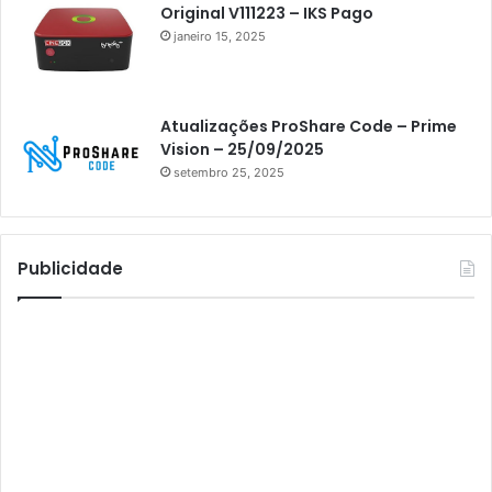
Original V111223 – IKS Pago
Athomics i3 Bold
janeiro 15, 2025
Athomics Inspire Qi
Athomics inspire Qi Compact
Atualizações ProShare Code – Prime
Athomics Inspire Qi Lite
Vision – 25/09/2025
setembro 25, 2025
Athomics S3
Athomics T3
Atto
Publicidade
AttoNet
AttoSat
ATV
Audisat
Audisat A1
Audisat A1 Plus