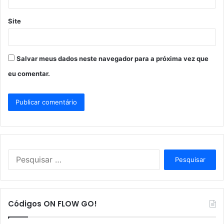
Site
Salvar meus dados neste navegador para a próxima vez que
eu comentar.
P
e
s
q
u
Códigos ON FLOW GO!
i
s