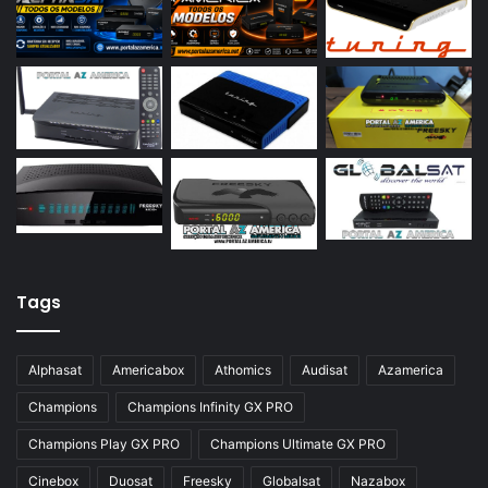
Azamerica S2015
Azamerica S922
Azamerica S922 Mini
Azamerica S928
Azamerica Silver
Azamerica Silver GX PRO
Azamerica Silver IPTV
Azamerica Silver Plus
Tags
Azbox
Azbox Like
Alphasat
Americabox
Athomics
Audisat
Azamerica
Azfox
Champions
Champions Infinity GX PRO
Azgold
Champions Play GX PRO
Champions Ultimate GX PRO
Azplus
Cinebox
Duosat
Freesky
Globalsat
Nazabox