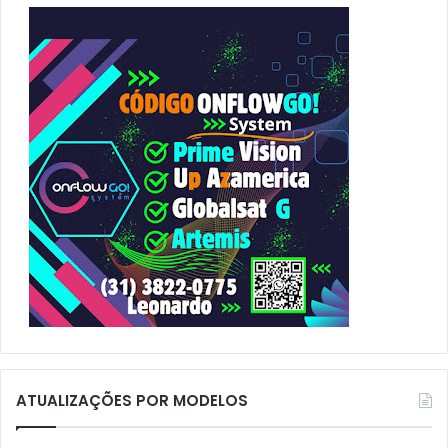
a
r
p
o
r
:
ATUALIZAÇÕES POR MODELOS