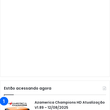
Audisat A2
Audisat A2 Plus
Audisat A3
Audisat A3 Plus
Audisat A5
Audisat C1
Audisat E10 Lote 1 e 2
Audisat E10 Lote 3
Audisat K10 Urus
Audisat K20 Huracan
Estão acessando agora
Audisat K30 Aventador
Azamerica
Azamerica Champions HD Atualização
V1.89 – 12/08/2025