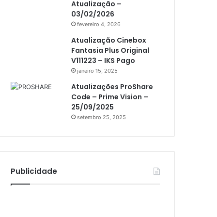
Atualização –
Athomics i3
03/02/2026
Athomics i3 Bold
fevereiro 4, 2026
Athomics Inspire Qi
Atualização Cinebox
Fantasia Plus Original
Athomics inspire Qi Compact
V111223 – IKS Pago
janeiro 15, 2025
Athomics Inspire Qi Lite
Atualizações ProShare
Athomics S3
Code – Prime Vision –
Athomics T3
25/09/2025
setembro 25, 2025
Atto
AttoNet
AttoSat
Publicidade
ATV
Audisat
Audisat A1