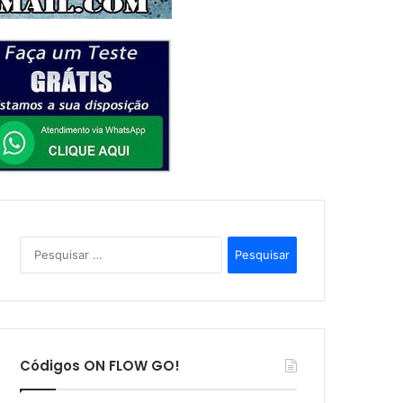
P
e
s
q
u
i
s
Códigos ON FLOW GO!
a
r