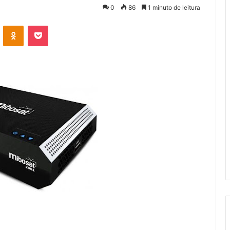
0
86
1 minuto de leitura
VK
OK
Pocket