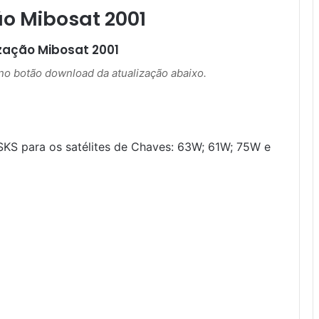
ão Mibosat 2001
ização
Mibosat 2001
r no botão download da atualização abaixo.
SKS para os satélites de Chaves: 63W; 61W; 75W e