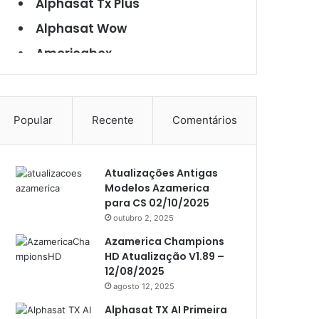
Alphasat Tx Plus
Alphasat Wow
Americabox
Americabox S101
Americabox S105
Popular
Recente
Comentários
Americabox S105 Plus
Americabox S205
Atualizações Antigas
Americabox S205 Plus
Modelos Azamerica
Americabox S305 Plus
para CS 02/10/2025
outubro 2, 2025
Artcom
Azamerica Champions
Atacado Games
HD Atualização V1.89 –
12/08/2025
Athomics
agosto 12, 2025
Athomics Eon
Alphasat TX AI Primeira