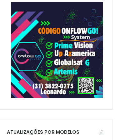
p
o
r
:
ATUALIZAÇÕES POR MODELOS