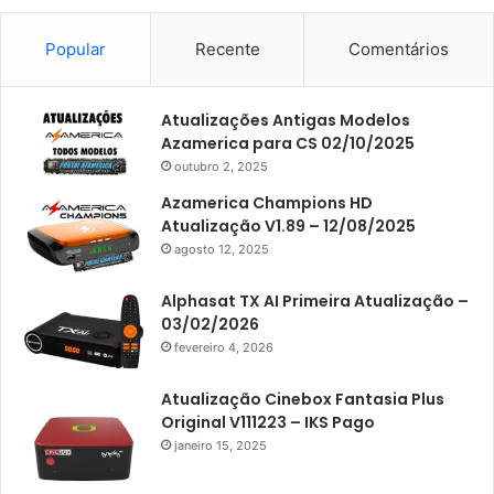
Americabox S101
Americabox S105
Popular
Recente
Comentários
Americabox S105 Plus
Atualizações Antigas Modelos
Americabox S205
Azamerica para CS 02/10/2025
Americabox S205 Plus
outubro 2, 2025
Americabox S305 Plus
Azamerica Champions HD
Atualização V1.89 – 12/08/2025
Artcom
agosto 12, 2025
Atacado Games
Alphasat TX AI Primeira Atualização –
Athomics
03/02/2026
fevereiro 4, 2026
Athomics Eon
Athomics i3
Atualização Cinebox Fantasia Plus
Original V111223 – IKS Pago
Athomics i3 Bold
janeiro 15, 2025
Athomics Inspire Qi