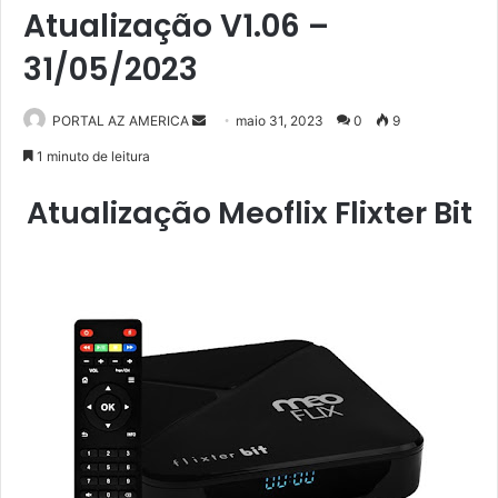
Atualização V1.06 –
31/05/2023
PORTAL AZ AMERICA
M
maio 31, 2023
0
9
a
1 minuto de leitura
n
Atualização Meoflix Flixter Bit
d
e
u
m
e
-
m
a
i
l