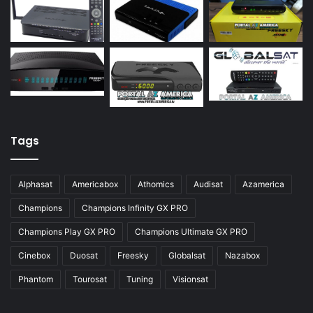
Azamerica S922 Mini
Azamerica S928
Azamerica Silver
Azamerica Silver GX PRO
Azamerica Silver IPTV
Azamerica Silver Plus
Tags
Azbox
Azbox Like
Alphasat
Americabox
Athomics
Audisat
Azamerica
Azfox
Champions
Champions Infinity GX PRO
Azgold
Champions Play GX PRO
Champions Ultimate GX PRO
Azplus
Cinebox
Duosat
Freesky
Globalsat
Nazabox
Azsat
Phantom
Tourosat
Tuning
Visionsat
Azsky