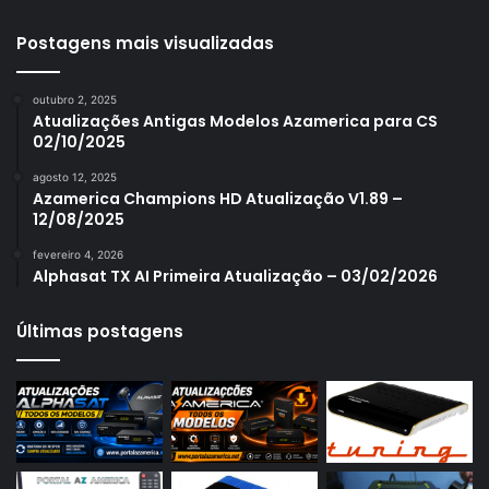
Azamerica S1001 Plus
Azamerica S1005
Postagens mais visualizadas
Azamerica S1006
outubro 2, 2025
Azamerica S1006 Plus
Atualizações Antigas Modelos Azamerica para CS
02/10/2025
Azamerica S1007
agosto 12, 2025
Azamerica S1007 New
Azamerica Champions HD Atualização V1.89 –
12/08/2025
Azamerica S1007 Plus
fevereiro 4, 2026
Azamerica S1009
Alphasat TX AI Primeira Atualização – 03/02/2026
Azamerica S1009 Plus
Últimas postagens
Azamerica S2005
Azamerica S2010
Azamerica S2015
Azamerica S922