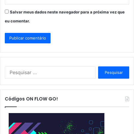
Salvar meus dados neste navegador para a próxima vez que
eu comentar.
P
e
s
q
u
Códigos ON FLOW GO!
i
s
a
r
p
o