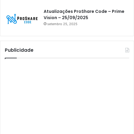
Athomics inspire Qi Compact
Atualizações ProShare Code – Prime
Athomics Inspire Qi Lite
Vision – 25/09/2025
setembro 25, 2025
Athomics S3
Athomics T3
Atto
Publicidade
AttoNet
AttoSat
ATV
Audisat
Audisat A1
Audisat A1 Plus
Audisat A2
Audisat A2 Plus