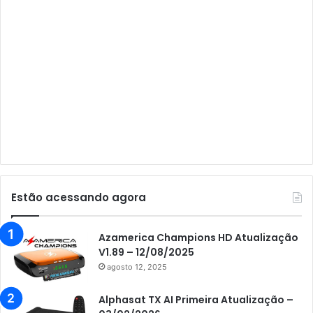
Audisat A3
Audisat A3 Plus
Audisat A5
Audisat C1
Audisat E10 Lote 1 e 2
Audisat E10 Lote 3
Audisat K10 Urus
Audisat K20 Huracan
Estão acessando agora
Audisat K30 Aventador
Azamerica
Azamerica Champions HD Atualização
V1.89 – 12/08/2025
Azamerica Beats
agosto 12, 2025
Azamerica Beats GX PRO
Alphasat TX AI Primeira Atualização –
Azamerica Champions