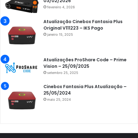
03/02/2026
fevereiro 4, 2026
Azamerica Champions IPTV
Azamerica Extremo IPTV
Atualização Cinebox Fantasia Plus
Original V111223 – IKS Pago
Azamerica F92 Plus
janeiro 15, 2025
Azamerica Gold
Azamerica i5 IPTV
Atualizações ProShare Code – Prime
Azamerica i7 IPTV
Vision – 25/09/2025
setembro 25, 2025
Azamerica King
Azamerica King GX PRO
Cinebox Fantasia Plus Atualização –
25/05/2024
Azamerica King IPTV
maio 25, 2024
Azamerica Mobi
Azamerica Platinum GX PRO
Azamerica S1001