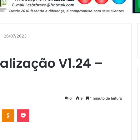
4 – 26/07/2023
alização V1.24 –
0
9
1 minuto de leitura
VK
OK
Pocket