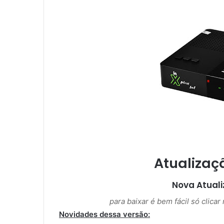
m
e
-
m
a
i
l
Atualizaç
Nova Atual
para baixar é bem fácil só clica
Novidades dessa versão: