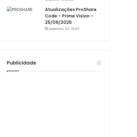
Athomics Inspire Qi Lite
Atualizações ProShare
Athomics S3
Code – Prime Vision –
Athomics T3
25/09/2025
setembro 25, 2025
Atto
AttoNet
AttoSat
Publicidade
ATV
Audisat
Audisat A1
Audisat A1 Plus
Audisat A2
Audisat A2 Plus
Audisat A3