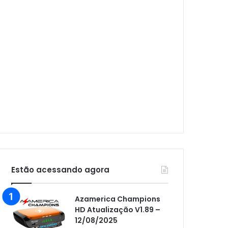
Audisat A1 Plus
Audisat A2
Audisat A2 Plus
Audisat A3
Audisat A3 Plus
Audisat A5
Audisat C1
Audisat E10 Lote 1 e 2
Audisat E10 Lote 3
Audisat K10 Urus
Estão acessando agora
Audisat K20 Huracan
Azamerica Champions
Audisat K30 Aventador
HD Atualização V1.89 –
12/08/2025
Azamerica