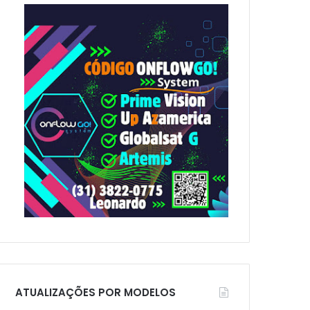
p
o
r
:
ATUALIZAÇÕES POR MODELOS