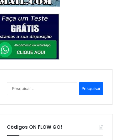
P
e
s
q
u
i
s
Códigos ON FLOW GO!
a
r