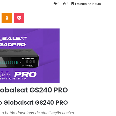
0
8
1 minuto de leitura
VK
OK
Pocket
lobalsat GS240 PRO
o Globalsat GS240 PRO
r no botão download da atualização abaixo.