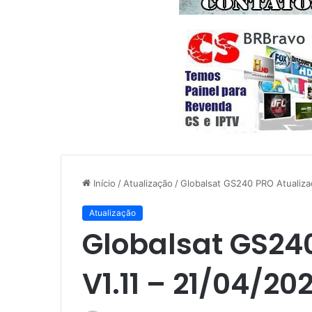
Início
/
Atualização
/
Globalsat GS240 PRO Atualiza
Atualização
Globalsat GS24
V1.11 – 21/04/20