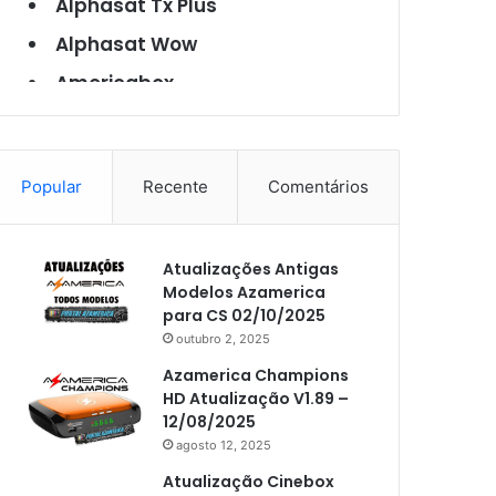
Alphasat Tx Plus
Alphasat Wow
Americabox
Americabox S101
Americabox S105
Popular
Recente
Comentários
Americabox S105 Plus
Americabox S205
Atualizações Antigas
Americabox S205 Plus
Modelos Azamerica
Americabox S305 Plus
para CS 02/10/2025
outubro 2, 2025
Artcom
Azamerica Champions
Atacado Games
HD Atualização V1.89 –
12/08/2025
Athomics
agosto 12, 2025
Athomics Eon
Atualização Cinebox