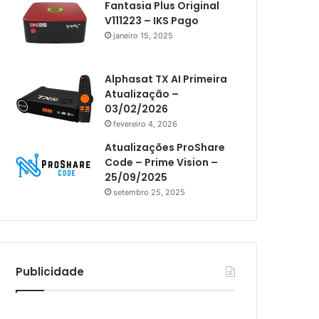
Fantasia Plus Original
Athomics i3
V111223 – IKS Pago
Athomics i3 Bold
janeiro 15, 2025
Athomics Inspire Qi
Alphasat TX AI Primeira
Athomics inspire Qi Compact
Atualização –
Athomics Inspire Qi Lite
03/02/2026
fevereiro 4, 2026
Athomics S3
Atualizações ProShare
Athomics T3
Code – Prime Vision –
25/09/2025
Atto
setembro 25, 2025
AttoNet
AttoSat
ATV
Publicidade
Audisat
Audisat A1