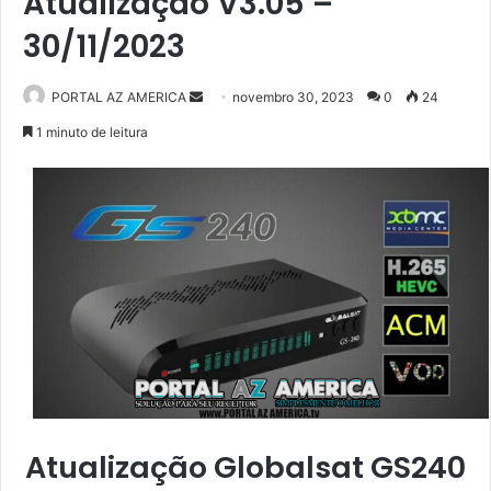
Atualização V3.05 –
30/11/2023
PORTAL AZ AMERICA
M
novembro 30, 2023
0
24
a
1 minuto de leitura
n
d
e
u
m
e
-
m
a
i
l
Atualização Globalsat GS240