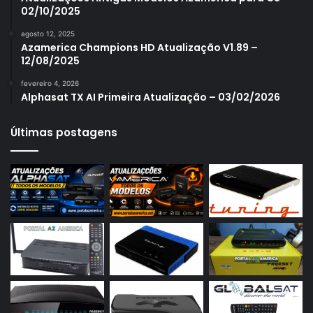
02/10/2025
Azamerica S1007
agosto 12, 2025
Azamerica S1007 New
Azamerica Champions HD Atualização V1.89 –
12/08/2025
Azamerica S1007 Plus
fevereiro 4, 2026
Azamerica S1009
Alphasat TX AI Primeira Atualização – 03/02/2026
Azamerica S1009 Plus
Últimas postagens
Azamerica S2005
Azamerica S2010
Azamerica S2015
Azamerica S922
Azamerica S922 Mini
Azamerica S928
Azamerica Silver