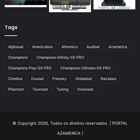
Azamerica Silver GX PRO
Azamerica Silver IPTV
Azamerica Silver Plus
Tags
Azbox
Azbox Like
Alphasat
Americabox
Athomics
Audisat
Azamerica
Azfox
Champions
Champions Infinity GX PRO
Azgold
Champions Play GX PRO
Champions Ultimate GX PRO
Azplus
Cinebox
Duosat
Freesky
Globalsat
Nazabox
Azsat
Phantom
Tourosat
Tuning
Visionsat
Azsky
Benzo Plus
Blade B1
© Copyright 2026, Todos os direitos reservados |
PORTAL
Champions
AZAMERICA
|