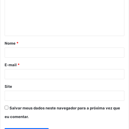
m
e
n
t
á
Nome
*
r
i
o
E-mail
*
*
Site
Salvar meus dados neste navegador para a próxima vez que
eu comentar.