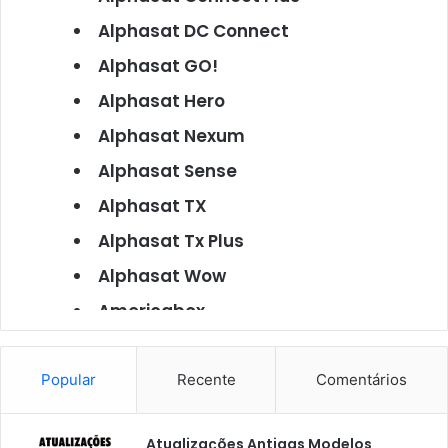
Alphasat DC Connect
Alphasat GO!
Alphasat Hero
Alphasat Nexum
Alphasat Sense
Alphasat TX
Alphasat Tx Plus
Alphasat Wow
Americabox
Americabox S101
Americabox S105
Popular
Recente
Comentários
Americabox S105 Plus
Atualizações Antigas Modelos