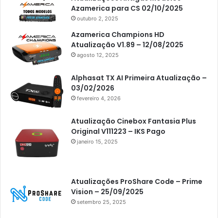
Americabox S205
Azamerica para CS 02/10/2025
Americabox S205 Plus
outubro 2, 2025
Americabox S305 Plus
Azamerica Champions HD
Atualização V1.89 – 12/08/2025
Artcom
agosto 12, 2025
Atacado Games
Alphasat TX AI Primeira Atualização –
Athomics
03/02/2026
fevereiro 4, 2026
Athomics Eon
Athomics i3
Atualização Cinebox Fantasia Plus
Original V111223 – IKS Pago
Athomics i3 Bold
janeiro 15, 2025
Athomics Inspire Qi
Athomics inspire Qi Compact
Atualizações ProShare Code – Prime
Athomics Inspire Qi Lite
Vision – 25/09/2025
setembro 25, 2025
Athomics S3