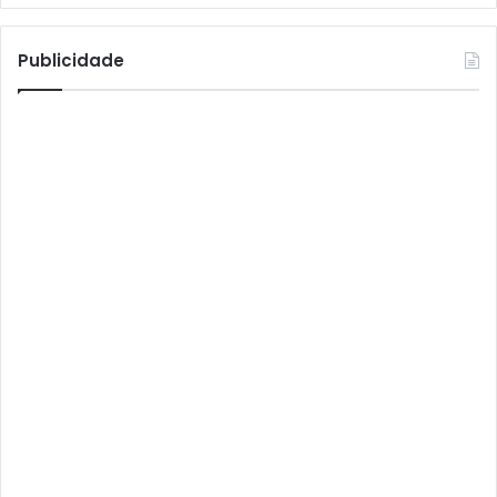
Athomics T3
Atto
Publicidade
AttoNet
AttoSat
ATV
Audisat
Audisat A1
Audisat A1 Plus
Audisat A2
Audisat A2 Plus
Audisat A3
Audisat A3 Plus
Audisat A5