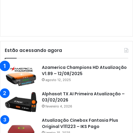
Audisat C1
Audisat E10 Lote 1 e 2
Audisat E10 Lote 3
Audisat K10 Urus
Audisat K20 Huracan
Estão acessando agora
Audisat K30 Aventador
Azamerica
Azamerica Champions HD Atualização
V1.89 – 12/08/2025
Azamerica Beats
agosto 12, 2025
Azamerica Beats GX PRO
Alphasat TX AI Primeira Atualização –
Azamerica Champions
03/02/2026
fevereiro 4, 2026
Azamerica Champions IPTV
Azamerica Extremo IPTV
Atualização Cinebox Fantasia Plus
Original V111223 – IKS Pago
Azamerica F92 Plus
janeiro 15, 2025