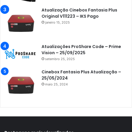
Azamerica Extremo IPTV
Atualização Cinebox Fantasia Plus
Original V111223 – IKS Pago
Azamerica F92 Plus
janeiro 15, 2025
Azamerica Gold
Azamerica i5 IPTV
Atualizações ProShare Code – Prime
Azamerica i7 IPTV
Vision – 25/09/2025
setembro 25, 2025
Azamerica King
Azamerica King GX PRO
Cinebox Fantasia Plus Atualização –
25/05/2024
Azamerica King IPTV
maio 25, 2024
Azamerica Mobi
Azamerica Platinum GX PRO
Azamerica S1001
Azamerica S1001 Plus