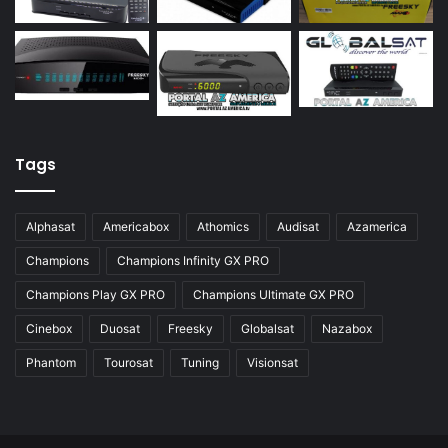
Azamerica S928
Azamerica Silver
Azamerica Silver GX PRO
Azamerica Silver IPTV
Azamerica Silver Plus
Tags
Azbox
Azbox Like
Alphasat
Americabox
Athomics
Audisat
Azamerica
Azfox
Champions
Champions Infinity GX PRO
Azgold
Champions Play GX PRO
Champions Ultimate GX PRO
Azplus
Cinebox
Duosat
Freesky
Globalsat
Nazabox
Azsat
Phantom
Tourosat
Tuning
Visionsat
Azsky
Benzo Plus