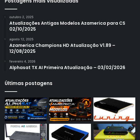
Azamerica S1005
Postagens mais visualizadas
Azamerica S1006
outubro 2, 2025
Azamerica S1006 Plus
Atualizações Antigas Modelos Azamerica para CS
02/10/2025
Azamerica S1007
agosto 12, 2025
Azamerica S1007 New
Azamerica Champions HD Atualização V1.89 –
12/08/2025
Azamerica S1007 Plus
fevereiro 4, 2026
Azamerica S1009
Alphasat TX AI Primeira Atualização – 03/02/2026
Azamerica S1009 Plus
Últimas postagens
Azamerica S2005
Azamerica S2010
Azamerica S2015
Azamerica S922
Azamerica S922 Mini