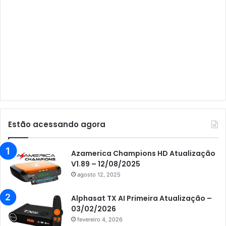
Audisat A3 Plus
Audisat A5
Audisat C1
Audisat E10 Lote 1 e 2
Audisat E10 Lote 3
Audisat K10 Urus
Audisat K20 Huracan
Estão acessando agora
Audisat K30 Aventador
Azamerica
Azamerica Champions HD Atualização
V1.89 – 12/08/2025
Azamerica Beats
agosto 12, 2025
Azamerica Beats GX PRO
Alphasat TX AI Primeira Atualização –
Azamerica Champions
03/02/2026
fevereiro 4, 2026
Azamerica Champions IPTV