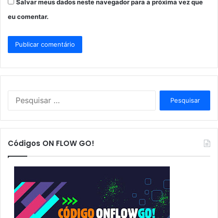
Salvar meus dados neste navegador para a próxima vez que
eu comentar.
P
e
s
q
u
Códigos ON FLOW GO!
i
s
a
r
p
o
r
: