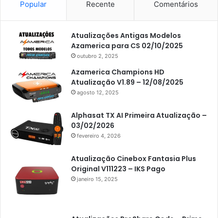
Americabox S105
Popular
Recente
Comentários
Americabox S105 Plus
Atualizações Antigas Modelos
Americabox S205
Azamerica para CS 02/10/2025
Americabox S205 Plus
outubro 2, 2025
Americabox S305 Plus
Azamerica Champions HD
Atualização V1.89 – 12/08/2025
Artcom
agosto 12, 2025
Atacado Games
Alphasat TX AI Primeira Atualização –
Athomics
03/02/2026
fevereiro 4, 2026
Athomics Eon
Athomics i3
Atualização Cinebox Fantasia Plus
Original V111223 – IKS Pago
Athomics i3 Bold
janeiro 15, 2025
Athomics Inspire Qi
Athomics inspire Qi Compact