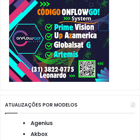
o
r
:
ATUALIZAÇÕES POR MODELOS
Agenius
Akbox