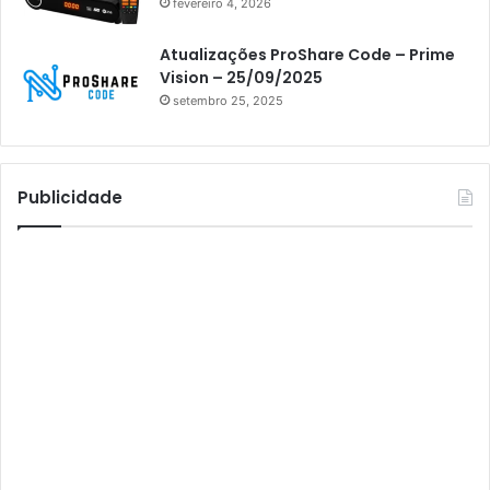
fevereiro 4, 2026
Athomics inspire Qi Compact
Atualizações ProShare Code – Prime
Athomics Inspire Qi Lite
Vision – 25/09/2025
setembro 25, 2025
Athomics S3
Athomics T3
Atto
Publicidade
AttoNet
AttoSat
ATV
Audisat
Audisat A1
Audisat A1 Plus
Audisat A2