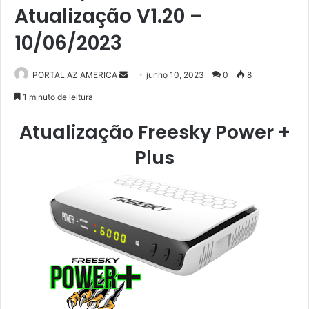
Atualização V1.20 –
10/06/2023
PORTAL AZ AMERICA
M
junho 10, 2023
0
8
a
1 minuto de leitura
n
Atualização Freesky Power +
d
e
Plus
u
m
e
-
m
a
i
l