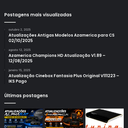
Azamerica S1001 Plus
Azamerica S1005
Postagens mais visualizadas
Azamerica S1006
outubro 2, 2025
Azamerica S1006 Plus
Atualizações Antigas Modelos Azamerica para CS
02/10/2025
Azamerica S1007
agosto 12, 2025
Azamerica S1007 New
Azamerica Champions HD Atualização V1.89 –
12/08/2025
Azamerica S1007 Plus
janeiro 15, 2025
Azamerica S1009
Atualização Cinebox Fantasia Plus Original V111223 –
IKS Pago
Azamerica S1009 Plus
Azamerica S2005
Últimas postagens
Azamerica S2010
Azamerica S2015
Azamerica S922