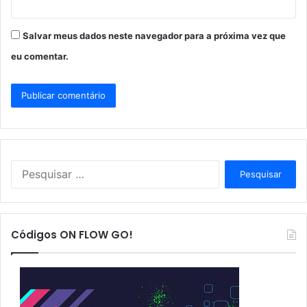
Salvar meus dados neste navegador para a próxima vez que
eu comentar.
P
e
s
q
u
Códigos ON FLOW GO!
i
s
a
r
p