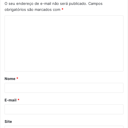
O seu endereço de e-mail não será publicado.
Campos
obrigatórios são marcados com
*
C
o
m
e
n
t
á
Nome
*
r
i
o
E-mail
*
*
Site