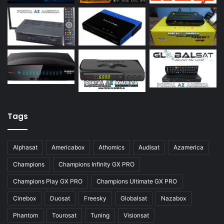
Azamerica S922 Mini
Azamerica S928
Azamerica Silver
Azamerica Silver GX PRO
Azamerica Silver IPTV
Azamerica Silver Plus
Azbox
Tags
Azbox Like
Alphasat
Americabox
Athomics
Audisat
Azamerica
Azfox
Champions
Champions Infinity GX PRO
Azgold
Champions Play GX PRO
Champions Ultimate GX PRO
Azplus
Cinebox
Duosat
Freesky
Globalsat
Nazabox
Azsat
Phantom
Tourosat
Tuning
Visionsat
Azsky