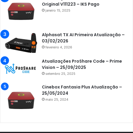
Azamerica Champions
Original V111223 – IKS Pago
janeiro 15, 2025
Azamerica Champions IPTV
Azamerica Extremo IPTV
Azamerica F92 Plus
Alphasat TX AI Primeira Atualização –
03/02/2026
Azamerica Gold
fevereiro 4, 2026
Azamerica i5 IPTV
Atualizações ProShare Code – Prime
Azamerica i7 IPTV
Vision – 25/09/2025
setembro 25, 2025
Azamerica King
Azamerica King GX PRO
Cinebox Fantasia Plus Atualização –
25/05/2024
Azamerica King IPTV
maio 25, 2024
Azamerica Mobi
Azamerica Platinum GX PRO
Azamerica S1001