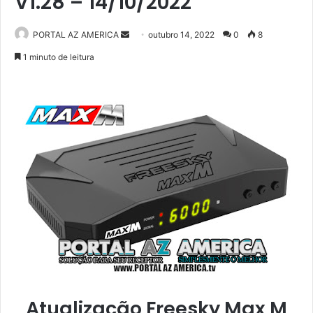
V1.28 – 14/10/2022
PORTAL AZ AMERICA
M
outubro 14, 2022
0
8
a
1 minuto de leitura
n
d
e
u
m
e
-
m
a
i
l
Atualização Freesky Max M