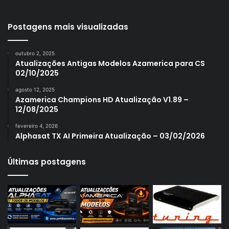
Azamerica S1001 Plus
Azamerica S1005
Postagens mais visualizadas
Azamerica S1006
outubro 2, 2025
Azamerica S1006 Plus
Atualizações Antigas Modelos Azamerica para CS
02/10/2025
Azamerica S1007
agosto 12, 2025
Azamerica S1007 New
Azamerica Champions HD Atualização V1.89 –
12/08/2025
Azamerica S1007 Plus
fevereiro 4, 2026
Azamerica S1009
Alphasat TX AI Primeira Atualização – 03/02/2026
Azamerica S1009 Plus
Últimas postagens
Azamerica S2005
Azamerica S2010
Azamerica S2015
Azamerica S922