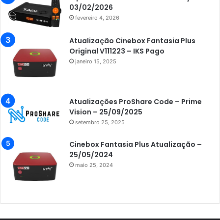
Azamerica Champions
03/02/2026
fevereiro 4, 2026
Azamerica Champions IPTV
Azamerica Extremo IPTV
Atualização Cinebox Fantasia Plus
Original V111223 – IKS Pago
Azamerica F92 Plus
janeiro 15, 2025
Azamerica Gold
Azamerica i5 IPTV
Atualizações ProShare Code – Prime
Azamerica i7 IPTV
Vision – 25/09/2025
setembro 25, 2025
Azamerica King
Azamerica King GX PRO
Cinebox Fantasia Plus Atualização –
25/05/2024
Azamerica King IPTV
maio 25, 2024
Azamerica Mobi
Azamerica Platinum GX PRO
Azamerica S1001