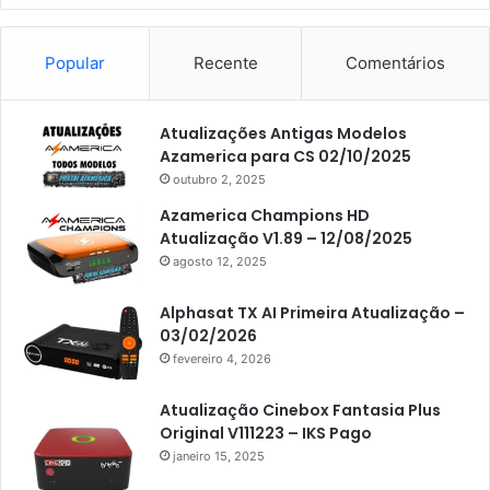
Americabox S101
Americabox S105
Popular
Recente
Comentários
Americabox S105 Plus
Atualizações Antigas Modelos
Americabox S205
Azamerica para CS 02/10/2025
Americabox S205 Plus
outubro 2, 2025
Americabox S305 Plus
Azamerica Champions HD
Atualização V1.89 – 12/08/2025
Artcom
agosto 12, 2025
Atacado Games
Alphasat TX AI Primeira Atualização –
Athomics
03/02/2026
fevereiro 4, 2026
Athomics Eon
Athomics i3
Atualização Cinebox Fantasia Plus
Original V111223 – IKS Pago
Athomics i3 Bold
janeiro 15, 2025
Athomics Inspire Qi