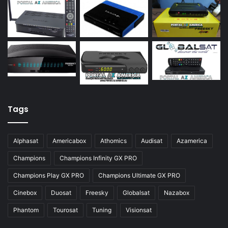
Azamerica S922 Mini
Azamerica S928
Azamerica Silver
Azamerica Silver GX PRO
Azamerica Silver IPTV
Azamerica Silver Plus
Tags
Azbox
Azbox Like
Alphasat
Americabox
Athomics
Audisat
Azamerica
Azfox
Champions
Champions Infinity GX PRO
Azgold
Champions Play GX PRO
Champions Ultimate GX PRO
Azplus
Cinebox
Duosat
Freesky
Globalsat
Nazabox
Azsat
Phantom
Tourosat
Tuning
Visionsat
Azsky