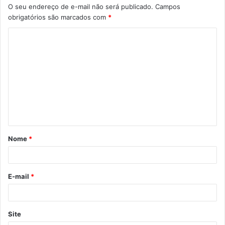
O seu endereço de e-mail não será publicado.
Campos
obrigatórios são marcados com
*
C
o
m
e
n
t
á
Nome
*
r
i
o
E-mail
*
*
Site