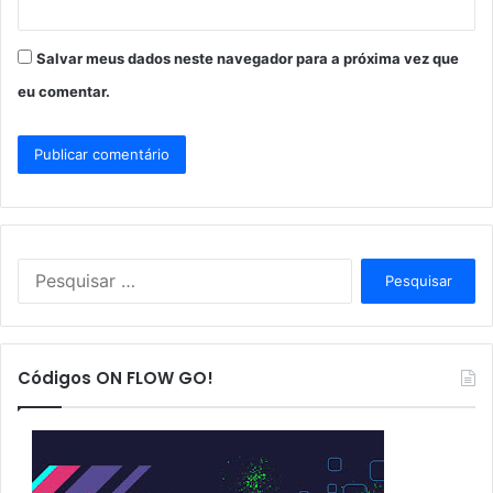
Salvar meus dados neste navegador para a próxima vez que
eu comentar.
P
e
s
q
u
Códigos ON FLOW GO!
i
s
a
r
p