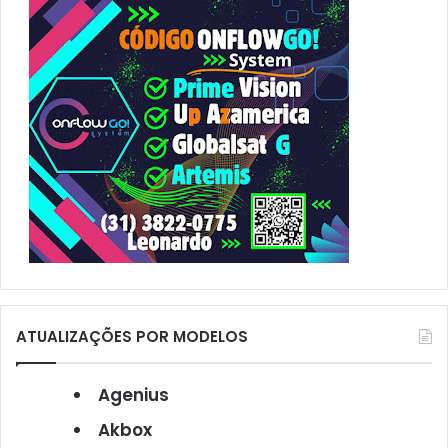
o
r
:
ATUALIZAÇÕES POR MODELOS
Agenius
Akbox