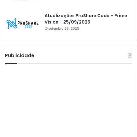
Athomics inspire Qi Compact
Atualizações ProShare Code – Prime
Athomics Inspire Qi Lite
Vision – 25/09/2025
setembro 25, 2025
Athomics S3
Athomics T3
Atto
Publicidade
AttoNet
AttoSat
ATV
Audisat
Audisat A1
Audisat A1 Plus
Audisat A2