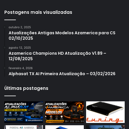
Azamerica S1001 Plus
Azamerica S1005
Postagens mais visualizadas
Azamerica S1006
outubro 2, 2025
Azamerica S1006 Plus
Atualizações Antigas Modelos Azamerica para CS
02/10/2025
Azamerica S1007
agosto 12, 2025
Azamerica S1007 New
Azamerica Champions HD Atualização V1.89 –
12/08/2025
Azamerica S1007 Plus
fevereiro 4, 2026
Azamerica S1009
Alphasat TX AI Primeira Atualização – 03/02/2026
Azamerica S1009 Plus
Últimas postagens
Azamerica S2005
Azamerica S2010
Azamerica S2015
Azamerica S922