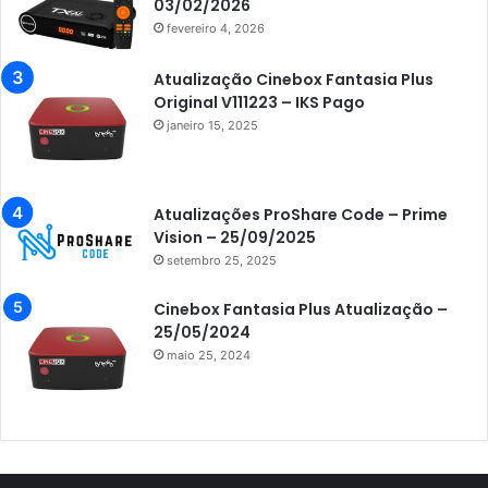
Azamerica Champions
03/02/2026
fevereiro 4, 2026
Azamerica Champions IPTV
Azamerica Extremo IPTV
Atualização Cinebox Fantasia Plus
Original V111223 – IKS Pago
Azamerica F92 Plus
janeiro 15, 2025
Azamerica Gold
Azamerica i5 IPTV
Atualizações ProShare Code – Prime
Azamerica i7 IPTV
Vision – 25/09/2025
setembro 25, 2025
Azamerica King
Azamerica King GX PRO
Cinebox Fantasia Plus Atualização –
25/05/2024
Azamerica King IPTV
maio 25, 2024
Azamerica Mobi
Azamerica Platinum GX PRO
Azamerica S1001