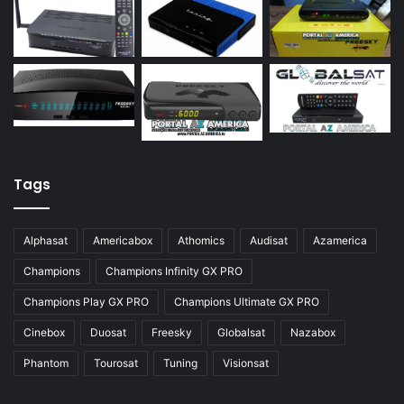
Azamerica S922 Mini
Azamerica S928
Azamerica Silver
Azamerica Silver GX PRO
Azamerica Silver IPTV
Azamerica Silver Plus
Tags
Azbox
Azbox Like
Alphasat
Americabox
Athomics
Audisat
Azamerica
Azfox
Champions
Champions Infinity GX PRO
Azgold
Champions Play GX PRO
Champions Ultimate GX PRO
Azplus
Cinebox
Duosat
Freesky
Globalsat
Nazabox
Azsat
Phantom
Tourosat
Tuning
Visionsat
Azsky