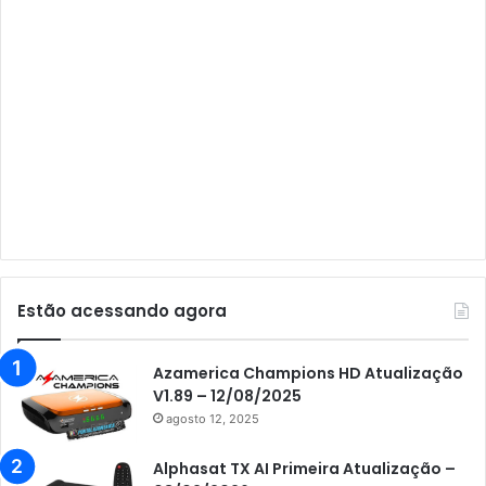
Audisat A3
Audisat A3 Plus
Audisat A5
Audisat C1
Audisat E10 Lote 1 e 2
Audisat E10 Lote 3
Audisat K10 Urus
Audisat K20 Huracan
Estão acessando agora
Audisat K30 Aventador
Azamerica
Azamerica Champions HD Atualização
V1.89 – 12/08/2025
Azamerica Beats
agosto 12, 2025
Azamerica Beats GX PRO
Alphasat TX AI Primeira Atualização –