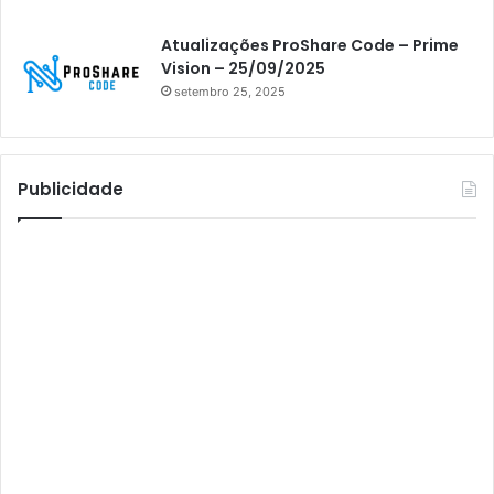
Athomics inspire Qi Compact
Atualizações ProShare Code – Prime
Athomics Inspire Qi Lite
Vision – 25/09/2025
setembro 25, 2025
Athomics S3
Athomics T3
Atto
Publicidade
AttoNet
AttoSat
ATV
Audisat
Audisat A1
Audisat A1 Plus
Audisat A2
Audisat A2 Plus