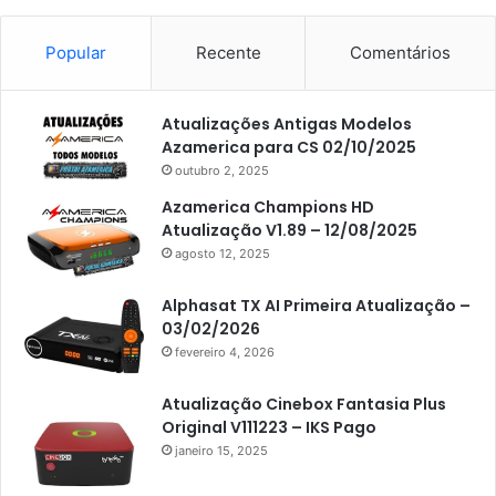
Americabox S101
Americabox S105
Popular
Recente
Comentários
Americabox S105 Plus
Atualizações Antigas Modelos
Americabox S205
Azamerica para CS 02/10/2025
Americabox S205 Plus
outubro 2, 2025
Americabox S305 Plus
Azamerica Champions HD
Atualização V1.89 – 12/08/2025
Artcom
agosto 12, 2025
Atacado Games
Alphasat TX AI Primeira Atualização –
Athomics
03/02/2026
fevereiro 4, 2026
Athomics Eon
Athomics i3
Atualização Cinebox Fantasia Plus
Original V111223 – IKS Pago
Athomics i3 Bold
janeiro 15, 2025
Athomics Inspire Qi