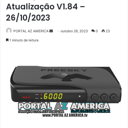
Atualização V1.84 –
26/10/2023
PORTAL AZ AMERICA
M
outubro 26, 2023
0
23
a
1 minuto de leitura
n
d
e
u
m
e
-
m
a
i
l