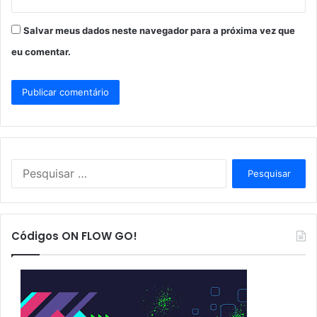
Salvar meus dados neste navegador para a próxima vez que
eu comentar.
P
e
s
q
u
Códigos ON FLOW GO!
i
s
a
r
p
o