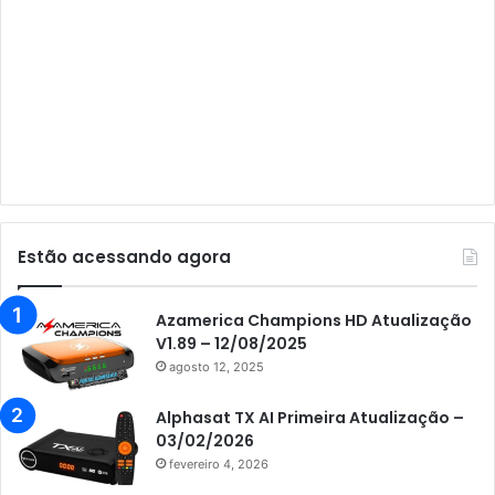
Audisat A3 Plus
Audisat A5
Audisat C1
Audisat E10 Lote 1 e 2
Audisat E10 Lote 3
Audisat K10 Urus
Audisat K20 Huracan
Estão acessando agora
Audisat K30 Aventador
Azamerica
Azamerica Champions HD Atualização
V1.89 – 12/08/2025
Azamerica Beats
agosto 12, 2025
Azamerica Beats GX PRO
Alphasat TX AI Primeira Atualização –
Azamerica Champions
03/02/2026
fevereiro 4, 2026
Azamerica Champions IPTV