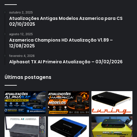
Azamerica S1006
outubro 2, 2025
Azamerica S1006 Plus
Atualizações Antigas Modelos Azamerica para CS
02/10/2025
Azamerica S1007
agosto 12, 2025
Azamerica S1007 New
Azamerica Champions HD Atualização V1.89 –
12/08/2025
Azamerica S1007 Plus
fevereiro 4, 2026
Azamerica S1009
Alphasat TX AI Primeira Atualização – 03/02/2026
Azamerica S1009 Plus
Últimas postagens
Azamerica S2005
Azamerica S2010
Azamerica S2015
Azamerica S922
Azamerica S922 Mini
Azamerica S928