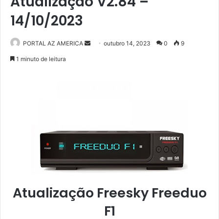
Atualização V2.84 –
14/10/2023
PORTAL AZ AMERICA
M
outubro 14, 2023
0
9
a
1 minuto de leitura
n
d
e
u
m
e
-
m
a
i
l
Atualização Freesky Freeduo
F1