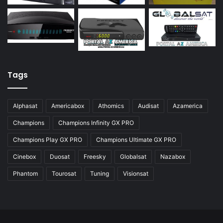
Azamerica Silver
Azamerica Silver GX PRO
Azamerica Silver IPTV
Azamerica Silver Plus
Tags
Azbox
Azbox Like
Alphasat
Americabox
Athomics
Audisat
Azamerica
Azfox
Champions
Champions Infinity GX PRO
Azgold
Champions Play GX PRO
Champions Ultimate GX PRO
Azplus
Cinebox
Duosat
Freesky
Globalsat
Nazabox
Azsat
Phantom
Tourosat
Tuning
Visionsat
Azsky
Benzo Plus