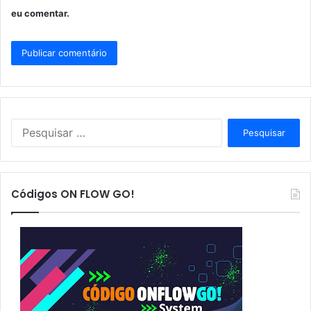
eu comentar.
P
e
s
q
u
Códigos ON FLOW GO!
i
s
a
r
p
o
r
: