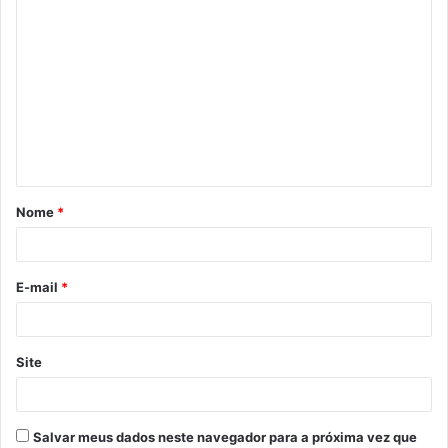
C
o
m
e
n
t
á
Nome
*
r
i
o
E-mail
*
*
Site
Salvar meus dados neste navegador para a próxima vez que