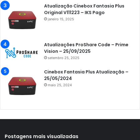
Azamerica Extremo IPTV
Atualização Cinebox Fantasia Plus
Original V111223 – IKS Pago
Azamerica F92 Plus
janeiro 15, 2025
Azamerica Gold
Azamerica i5 IPTV
Atualizações ProShare Code – Prime
Azamerica i7 IPTV
Vision – 25/09/2025
setembro 25, 2025
Azamerica King
Azamerica King GX PRO
Cinebox Fantasia Plus Atualização –
25/05/2024
Azamerica King IPTV
maio 25, 2024
Azamerica Mobi
Azamerica Platinum GX PRO
Azamerica S1001
Azamerica S1001 Plus
Azamerica S1005
Postagens mais visualizadas