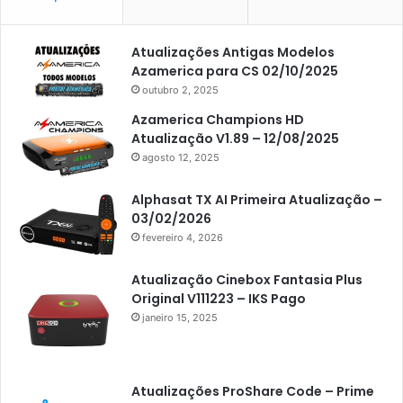
Americabox S105 Plus
Atualizações Antigas Modelos
Americabox S205
Azamerica para CS 02/10/2025
Americabox S205 Plus
outubro 2, 2025
Americabox S305 Plus
Azamerica Champions HD
Atualização V1.89 – 12/08/2025
Artcom
agosto 12, 2025
Atacado Games
Alphasat TX AI Primeira Atualização –
Athomics
03/02/2026
fevereiro 4, 2026
Athomics Eon
Athomics i3
Atualização Cinebox Fantasia Plus
Original V111223 – IKS Pago
Athomics i3 Bold
janeiro 15, 2025
Athomics Inspire Qi
Athomics inspire Qi Compact
Atualizações ProShare Code – Prime