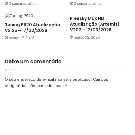
3 semanas atrás
3 semanas atrás
Freesky Max HD
Atualização (Artemis)
Tuning P920 Atualização
V202 – 12/03/2026
V2.25 – 17/03/2026
março 12, 2026
março 17, 2026
Deixe um comentário
O seu endereço de e-mail não será publicado.
Campos
obrigatórios são marcados com
*
C
o
m
e
n