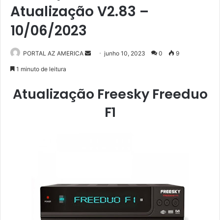
Atualização V2.83 –
10/06/2023
PORTAL AZ AMERICA
M
junho 10, 2023
0
9
a
1 minuto de leitura
n
Atualização Freesky Freeduo
d
e
F1
u
m
e
-
m
a
i
l