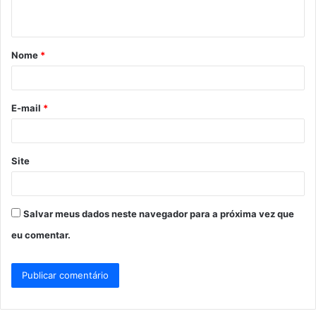
t
á
Nome
*
r
i
o
E-mail
*
*
Site
Salvar meus dados neste navegador para a próxima vez que
eu comentar.