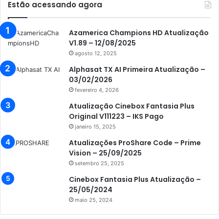
Estão acessando agora
Audisat E10 Lote 3
Audisat K10 Urus
Azamerica Champions HD Atualização
Audisat K20 Huracan
V1.89 – 12/08/2025
agosto 12, 2025
Audisat K30 Aventador
Alphasat TX AI Primeira Atualização –
Azamerica
03/02/2026
fevereiro 4, 2026
Azamerica Beats
Atualização Cinebox Fantasia Plus
Azamerica Beats GX PRO
Original V111223 – IKS Pago
Azamerica Champions
janeiro 15, 2025
Atualizações ProShare Code – Prime
Azamerica Champions IPTV
Vision – 25/09/2025
Azamerica Extremo IPTV
setembro 25, 2025
Azamerica F92 Plus
Cinebox Fantasia Plus Atualização –
25/05/2024
Azamerica Gold
maio 25, 2024
Azamerica i5 IPTV