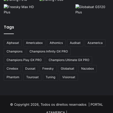
Azamerica S1007 Plus
Azamerica S1009
Azamerica S1009 Plus
Tags
Azamerica S2005
Azamerica S2010
Alphasat
Americabox
Athomics
Audisat
Azamerica
Azamerica S2015
Champions
Champions Infinity GX PRO
Azamerica S922
Champions Play GX PRO
Champions Ultimate GX PRO
Azamerica S922 Mini
Cinebox
Duosat
Freesky
Globalsat
Nazabox
Azamerica S928
Phantom
Tourosat
Tuning
Visionsat
Azamerica Silver
Azamerica Silver GX PRO
Azamerica Silver IPTV
© Copyright 2026, Todos os direitos reservados |
PORTAL
AZAMERICA
|