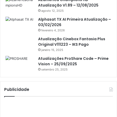
Americabox S305 Plus
Atualização V1.89 – 12/08/2025
Artcom
agosto 12, 2025
Atacado Games
Alphasat TX AI Primeira Atualização –
03/02/2026
Athomics
fevereiro 4, 2026
Athomics Eon
Atualização Cinebox Fantasia Plus
Original V111223 – IKS Pago
Athomics i3
janeiro 15, 2025
Athomics i3 Bold
Atualizações ProShare Code – Prime
Athomics Inspire Qi
Vision – 25/09/2025
setembro 25, 2025
Athomics inspire Qi Compact
Athomics Inspire Qi Lite
Publicidade
Athomics S3
Athomics T3
Atto