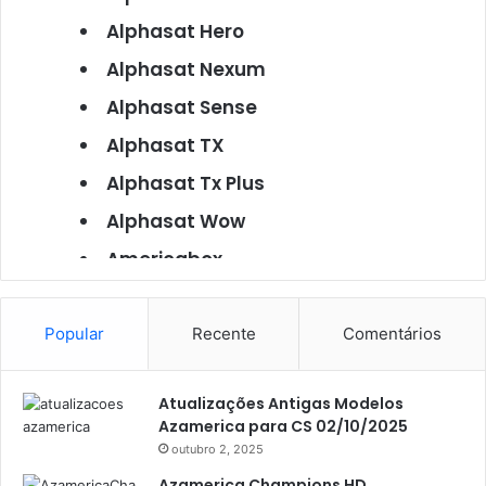
Alphasat Hero
Alphasat Nexum
Alphasat Sense
Alphasat TX
Alphasat Tx Plus
Alphasat Wow
Americabox
Americabox S101
Americabox S105
Popular
Recente
Comentários
Americabox S105 Plus
Atualizações Antigas Modelos
Americabox S205
Azamerica para CS 02/10/2025
Americabox S205 Plus
outubro 2, 2025
Azamerica Champions HD