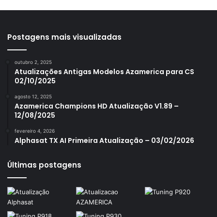
Azamerica i7 IPTV
Azamerica King
Postagens mais visualizadas
Azamerica King GX PRO
Azamerica King IPTV
outubro 2, 2025
Atualizações Antigas Modelos Azamerica para CS
Azamerica Mobi
02/10/2025
Azamerica Platinum GX PRO
agosto 12, 2025
Azamerica Champions HD Atualização V1.89 –
Azamerica S1001
12/08/2025
Azamerica S1001 Plus
fevereiro 4, 2026
Alphasat TX AI Primeira Atualização – 03/02/2026
Azamerica S1005
Azamerica S1006
Últimas postagens
Azamerica S1006 Plus
Azamerica S1007
Azamerica S1007 New