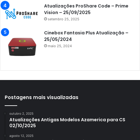
Atualizações ProShare Code – Prime
Azamerica i7 IPTV
Vision – 25/09/2025
setembro 25, 2025
Azamerica King
Azamerica King GX PRO
Cinebox Fantasia Plus Atualização –
25/05/2024
Azamerica King IPTV
maio 25, 2024
Azamerica Mobi
Azamerica Platinum GX PRO
Azamerica S1001
Azamerica S1001 Plus
Azamerica S1005
Postagens mais visualizadas
Azamerica S1006
outubro 2, 2025
Azamerica S1006 Plus
Atualizações Antigas Modelos Azamerica para CS
02/10/2025
Azamerica S1007
agosto 12, 2025