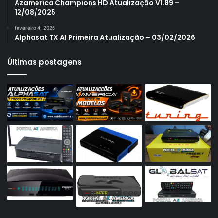
Azamerica S1007 New
Azamerica Champions HD Atualização V1.89 –
12/08/2025
Azamerica S1007 Plus
fevereiro 4, 2026
Azamerica S1009
Alphasat TX AI Primeira Atualização – 03/02/2026
Azamerica S1009 Plus
Últimas postagens
Azamerica S2005
Azamerica S2010
Azamerica S2015
Azamerica S922
Azamerica S922 Mini
Azamerica S928
Azamerica Silver
Azamerica Silver GX PRO
Azamerica Silver IPTV