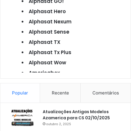
Alphasat GO!
Alphasat Hero
Alphasat Nexum
Alphasat Sense
Alphasat TX
Alphasat Tx Plus
Alphasat Wow
Americabox
Americabox S101
Americabox S105
Popular
Recente
Comentários
Americabox S105 Plus
Atualizações Antigas Modelos
Americabox S205
Azamerica para CS 02/10/2025
Americabox S205 Plus
outubro 2, 2025