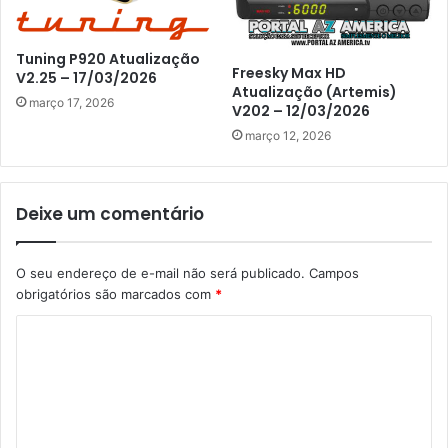
Tuning P920 Atualização
Freesky Max HD
V2.25 – 17/03/2026
Atualização (Artemis)
março 17, 2026
V202 – 12/03/2026
março 12, 2026
Deixe um comentário
O seu endereço de e-mail não será publicado.
Campos
obrigatórios são marcados com
*
C
o
m
e