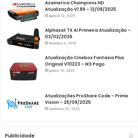
Americabox S305 Plus
Azamerica Champions HD
Atualização V1.89 – 12/08/2025
Artcom
agosto 12, 2025
Atacado Games
Alphasat TX AI Primeira Atualização –
Athomics
03/02/2026
fevereiro 4, 2026
Athomics Eon
Athomics i3
Atualização Cinebox Fantasia Plus
Original V111223 – IKS Pago
Athomics i3 Bold
janeiro 15, 2025
Athomics Inspire Qi
Athomics inspire Qi Compact
Atualizações ProShare Code – Prime
Athomics Inspire Qi Lite
Vision – 25/09/2025
setembro 25, 2025
Athomics S3
Athomics T3
Atto
Publicidade