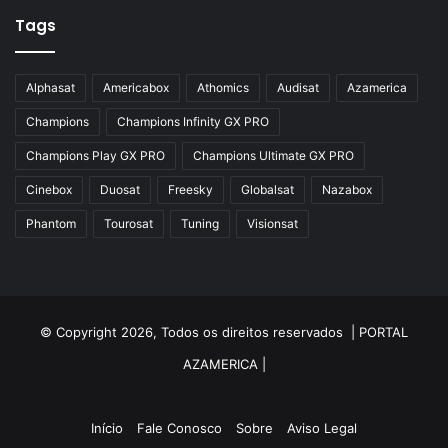
Azamerica Silver Plus
Tags
Azbox
Azbox Like
Alphasat
Americabox
Athomics
Audisat
Azamerica
Azfox
Champions
Champions Infinity GX PRO
Azgold
Champions Play GX PRO
Champions Ultimate GX PRO
Azplus
Cinebox
Duosat
Freesky
Globalsat
Nazabox
Azsat
Phantom
Tourosat
Tuning
Visionsat
Azsky
Benzo Plus
Blade B1
© Copyright 2026, Todos os direitos reservados |
PORTAL
Champions
AZAMERICA
|
Champions Light GX
Champions PRO GX
Início
Fale Conosco
Sobre
Aviso Legal