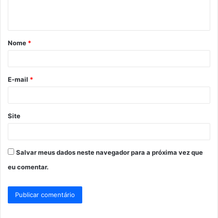
n
t
á
Nome
*
r
i
o
E-mail
*
*
Site
Salvar meus dados neste navegador para a próxima vez que
eu comentar.