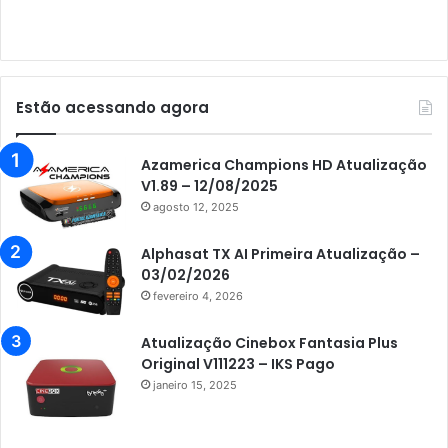
Audisat E10 Lote 3
Audisat K10 Urus
Audisat K20 Huracan
Estão acessando agora
Audisat K30 Aventador
Azamerica
Azamerica Champions HD Atualização
V1.89 – 12/08/2025
Azamerica Beats
agosto 12, 2025
Azamerica Beats GX PRO
Alphasat TX AI Primeira Atualização –
Azamerica Champions
03/02/2026
fevereiro 4, 2026
Azamerica Champions IPTV
Azamerica Extremo IPTV
Atualização Cinebox Fantasia Plus
Original V111223 – IKS Pago
Azamerica F92 Plus
janeiro 15, 2025
Azamerica Gold
Azamerica i5 IPTV