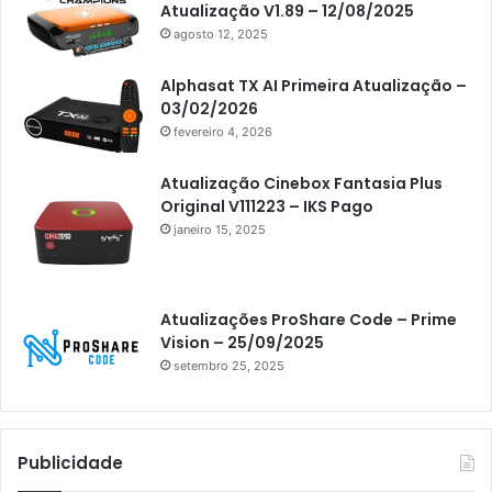
Atualização V1.89 – 12/08/2025
Artcom
agosto 12, 2025
Atacado Games
Alphasat TX AI Primeira Atualização –
Athomics
03/02/2026
fevereiro 4, 2026
Athomics Eon
Athomics i3
Atualização Cinebox Fantasia Plus
Original V111223 – IKS Pago
Athomics i3 Bold
janeiro 15, 2025
Athomics Inspire Qi
Athomics inspire Qi Compact
Atualizações ProShare Code – Prime
Athomics Inspire Qi Lite
Vision – 25/09/2025
setembro 25, 2025
Athomics S3
Athomics T3
Atto
Publicidade
AttoNet