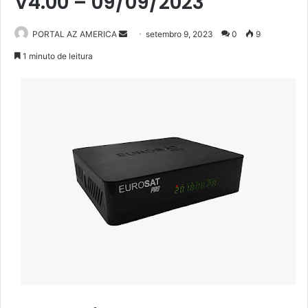
V4.00 – 09/09/2023
PORTAL AZ AMERICA
M
setembro 9, 2023
0
9
a
1 minuto de leitura
n
d
e
u
m
e
-
m
a
i
l