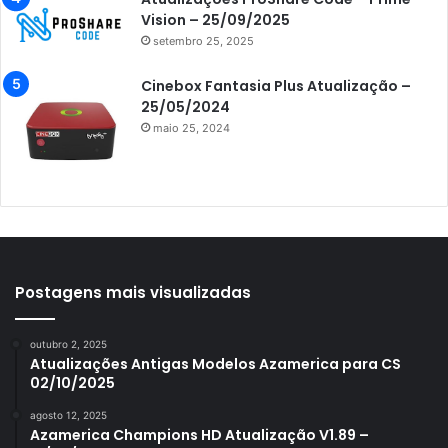
Azamerica i7 IPTV
Vision – 25/09/2025
setembro 25, 2025
Azamerica King
Azamerica King GX PRO
Cinebox Fantasia Plus Atualização –
25/05/2024
Azamerica King IPTV
maio 25, 2024
Azamerica Mobi
Azamerica Platinum GX PRO
Azamerica S1001
Azamerica S1001 Plus
Azamerica S1005
Postagens mais visualizadas
Azamerica S1006
outubro 2, 2025
Azamerica S1006 Plus
Atualizações Antigas Modelos Azamerica para CS
02/10/2025
Azamerica S1007
agosto 12, 2025
Azamerica S1007 New
Azamerica Champions HD Atualização V1.89 –