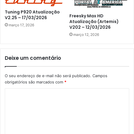
Tuning P920 Atualização
Freesky Max HD
V2.25 – 17/03/2026
Atualização (Artemis)
março 17, 2026
V202 – 12/03/2026
março 12, 2026
Deixe um comentário
O seu endereço de e-mail não será publicado.
Campos
obrigatórios são marcados com
*
C
o
m
e
n