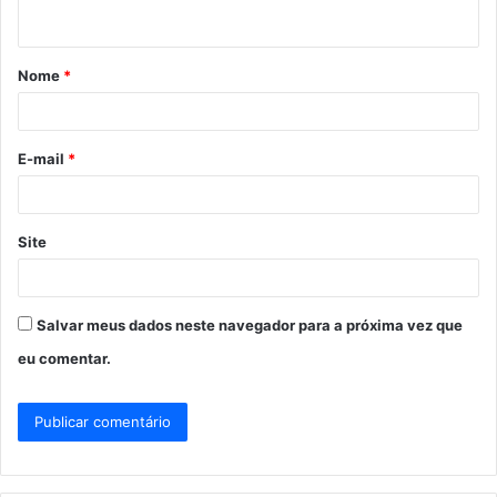
t
á
Nome
*
r
i
o
E-mail
*
*
Site
Salvar meus dados neste navegador para a próxima vez que
eu comentar.