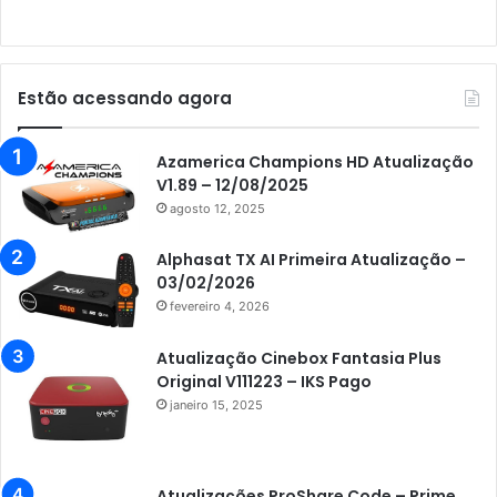
Audisat E10 Lote 3
Audisat K10 Urus
Audisat K20 Huracan
Estão acessando agora
Audisat K30 Aventador
Azamerica
Azamerica Champions HD Atualização
V1.89 – 12/08/2025
Azamerica Beats
agosto 12, 2025
Azamerica Beats GX PRO
Alphasat TX AI Primeira Atualização –
Azamerica Champions
03/02/2026
fevereiro 4, 2026
Azamerica Champions IPTV
Azamerica Extremo IPTV
Atualização Cinebox Fantasia Plus
Original V111223 – IKS Pago
Azamerica F92 Plus
janeiro 15, 2025
Azamerica Gold
Azamerica i5 IPTV
Atualizações ProShare Code – Prime