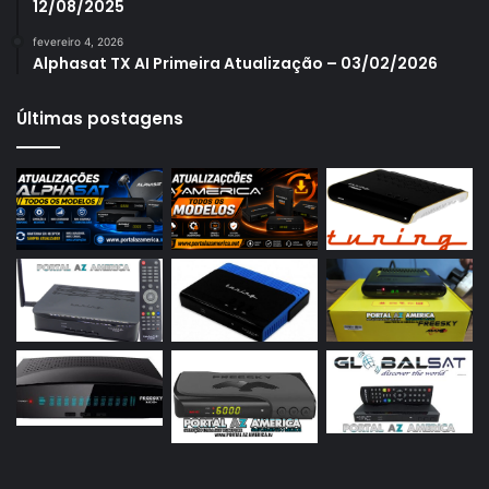
12/08/2025
Azamerica S1007 Plus
fevereiro 4, 2026
Azamerica S1009
Alphasat TX AI Primeira Atualização – 03/02/2026
Azamerica S1009 Plus
Últimas postagens
Azamerica S2005
Azamerica S2010
Azamerica S2015
Azamerica S922
Azamerica S922 Mini
Azamerica S928
Azamerica Silver
Azamerica Silver GX PRO
Azamerica Silver IPTV
Azamerica Silver Plus