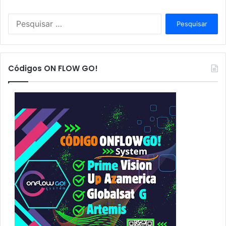
P
e
s
q
u
Códigos ON FLOW GO!
i
s
a
r
p
o
r
: