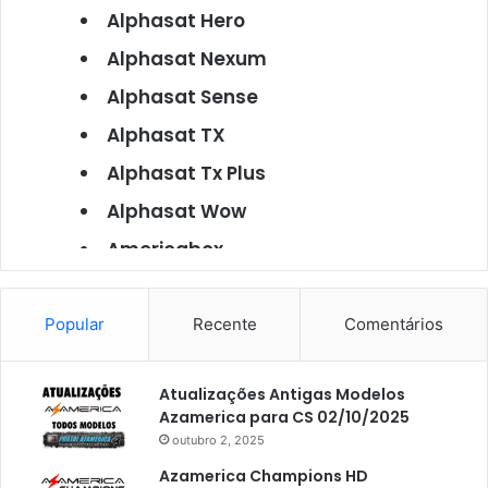
Alphasat Hero
Alphasat Nexum
Alphasat Sense
Alphasat TX
Alphasat Tx Plus
Alphasat Wow
Americabox
Americabox S101
Americabox S105
Popular
Recente
Comentários
Americabox S105 Plus
Atualizações Antigas Modelos
Americabox S205
Azamerica para CS 02/10/2025
Americabox S205 Plus
outubro 2, 2025
Americabox S305 Plus
Azamerica Champions HD