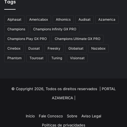
Tags
Azbox
Azbox Like
Alphasat
Americabox
Athomics
Audisat
Azamerica
Azfox
Champions
Champions Infinity GX PRO
Azgold
Champions Play GX PRO
Champions Ultimate GX PRO
Azplus
Cinebox
Duosat
Freesky
Globalsat
Nazabox
Azsat
Phantom
Tourosat
Tuning
Visionsat
Azsky
Benzo Plus
Blade B1
© Copyright 2026, Todos os direitos reservados |
PORTAL
Champions
AZAMERICA
|
Champions Light GX
Champions PRO GX
Início
Fale Conosco
Sobre
Aviso Legal
Politicas de privacidades
Champions Super GX