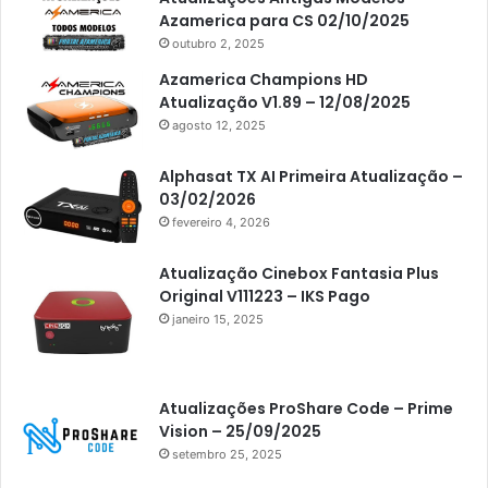
Americabox S205
Azamerica para CS 02/10/2025
Americabox S205 Plus
outubro 2, 2025
Americabox S305 Plus
Azamerica Champions HD
Atualização V1.89 – 12/08/2025
Artcom
agosto 12, 2025
Atacado Games
Alphasat TX AI Primeira Atualização –
Athomics
03/02/2026
fevereiro 4, 2026
Athomics Eon
Athomics i3
Atualização Cinebox Fantasia Plus
Original V111223 – IKS Pago
Athomics i3 Bold
janeiro 15, 2025
Athomics Inspire Qi
Athomics inspire Qi Compact
Atualizações ProShare Code – Prime
Athomics Inspire Qi Lite
Vision – 25/09/2025
setembro 25, 2025
Athomics S3