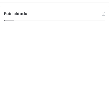
Athomics T3
Atto
Publicidade
AttoNet
AttoSat
ATV
Audisat
Audisat A1
Audisat A1 Plus
Audisat A2
Audisat A2 Plus
Audisat A3
Audisat A3 Plus
Audisat A5