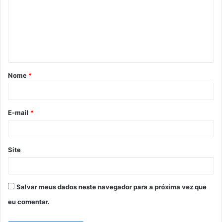
m
e
n
t
á
Nome
*
r
i
o
E-mail
*
*
Site
Salvar meus dados neste navegador para a próxima vez que
eu comentar.