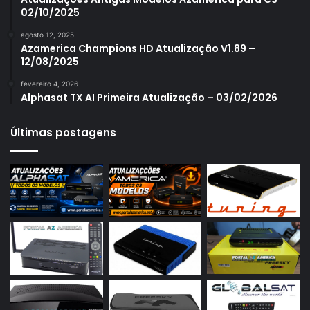
02/10/2025
Azamerica S1007
agosto 12, 2025
Azamerica S1007 New
Azamerica Champions HD Atualização V1.89 –
12/08/2025
Azamerica S1007 Plus
fevereiro 4, 2026
Azamerica S1009
Alphasat TX AI Primeira Atualização – 03/02/2026
Azamerica S1009 Plus
Últimas postagens
Azamerica S2005
Azamerica S2010
Azamerica S2015
Azamerica S922
Azamerica S922 Mini
Azamerica S928
Azamerica Silver