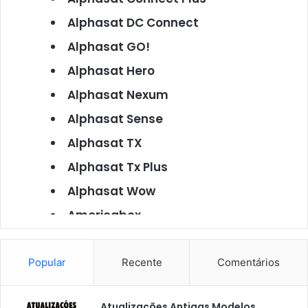
Alphasat DC Connect
Alphasat GO!
Alphasat Hero
Alphasat Nexum
Alphasat Sense
Alphasat TX
Alphasat Tx Plus
Alphasat Wow
Americabox
Americabox S101
Americabox S105
Popular
Recente
Comentários
Americabox S105 Plus
Atualizações Antigas Modelos