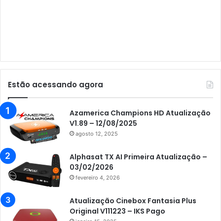
Audisat C1
Audisat E10 Lote 1 e 2
Audisat E10 Lote 3
Audisat K10 Urus
Audisat K20 Huracan
Estão acessando agora
Audisat K30 Aventador
Azamerica
Azamerica Champions HD Atualização
V1.89 – 12/08/2025
Azamerica Beats
agosto 12, 2025
Azamerica Beats GX PRO
Alphasat TX AI Primeira Atualização –
Azamerica Champions
03/02/2026
fevereiro 4, 2026
Azamerica Champions IPTV
Azamerica Extremo IPTV
Atualização Cinebox Fantasia Plus
Original V111223 – IKS Pago
Azamerica F92 Plus