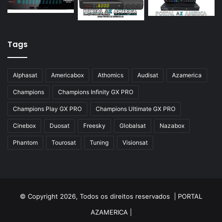
Azamerica Silver GX PRO
Azamerica Silver IPTV
Azamerica Silver Plus
Tags
Azbox
Azbox Like
Alphasat
Americabox
Athomics
Audisat
Azamerica
Azfox
Champions
Champions Infinity GX PRO
Azgold
Champions Play GX PRO
Champions Ultimate GX PRO
Azplus
Cinebox
Duosat
Freesky
Globalsat
Nazabox
Azsat
Phantom
Tourosat
Tuning
Visionsat
Azsky
Benzo Plus
Blade B1
© Copyright 2026, Todos os direitos reservados |
PORTAL
Champions
AZAMERICA
|