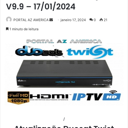
V9.9 – 17/01/2024
PORTAL AZ AMERICA
M
janeiro 17, 2024
0
21
a
1 minuto de leitura
n
d
e
u
m
e
-
m
a
i
l
/