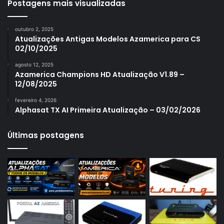
Azamerica S1005
Postagens mais visualizadas
Azamerica S1006
outubro 2, 2025
Azamerica S1006 Plus
Atualizações Antigas Modelos Azamerica para CS
02/10/2025
Azamerica S1007
agosto 12, 2025
Azamerica S1007 New
Azamerica Champions HD Atualização V1.89 –
12/08/2025
Azamerica S1007 Plus
fevereiro 4, 2026
Azamerica S1009
Alphasat TX AI Primeira Atualização – 03/02/2026
Azamerica S1009 Plus
Últimas postagens
Azamerica S2005
Azamerica S2010
Azamerica S2015
Azamerica S922
Azamerica S922 Mini