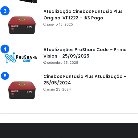
Azamerica Extremo IPTV
Atualização Cinebox Fantasia Plus
Original V111223 – IKS Pago
Azamerica F92 Plus
janeiro 15, 2025
Azamerica Gold
Azamerica i5 IPTV
Atualizações ProShare Code – Prime
Azamerica i7 IPTV
Vision – 25/09/2025
setembro 25, 2025
Azamerica King
Azamerica King GX PRO
Cinebox Fantasia Plus Atualização –
25/05/2024
Azamerica King IPTV
maio 25, 2024
Azamerica Mobi
Azamerica Platinum GX PRO
Azamerica S1001
Azamerica S1001 Plus