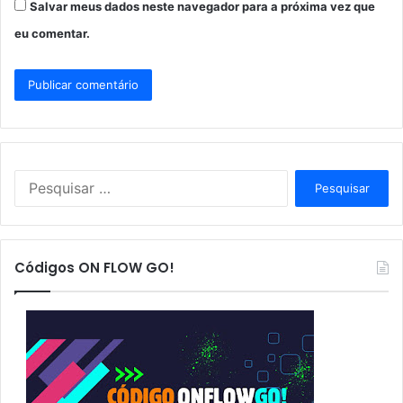
Salvar meus dados neste navegador para a próxima vez que
eu comentar.
P
e
s
q
u
Códigos ON FLOW GO!
i
s
a
r
p
o
r