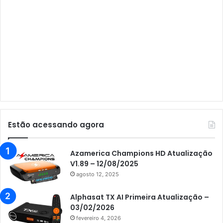
Audisat A3 Plus
Audisat A5
Audisat C1
Audisat E10 Lote 1 e 2
Audisat E10 Lote 3
Audisat K10 Urus
Audisat K20 Huracan
Estão acessando agora
Audisat K30 Aventador
Azamerica
Azamerica Champions HD Atualização
V1.89 – 12/08/2025
Azamerica Beats
agosto 12, 2025
Azamerica Beats GX PRO
Alphasat TX AI Primeira Atualização –
Azamerica Champions
03/02/2026
fevereiro 4, 2026
Azamerica Champions IPTV