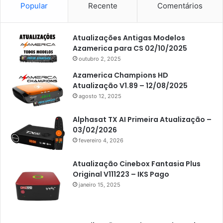
Americabox S105
Popular
Recente
Comentários
Americabox S105 Plus
Atualizações Antigas Modelos
Americabox S205
Azamerica para CS 02/10/2025
Americabox S205 Plus
outubro 2, 2025
Americabox S305 Plus
Azamerica Champions HD
Atualização V1.89 – 12/08/2025
Artcom
agosto 12, 2025
Atacado Games
Alphasat TX AI Primeira Atualização –
Athomics
03/02/2026
fevereiro 4, 2026
Athomics Eon
Athomics i3
Atualização Cinebox Fantasia Plus
Original V111223 – IKS Pago
Athomics i3 Bold
janeiro 15, 2025
Athomics Inspire Qi
Athomics inspire Qi Compact