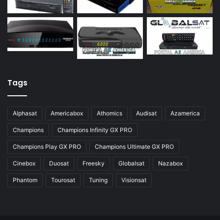
Azamerica S928
Azamerica Silver
Azamerica Silver GX PRO
Azamerica Silver IPTV
Azamerica Silver Plus
Tags
Azbox
Azbox Like
Alphasat
Americabox
Athomics
Audisat
Azamerica
Azfox
Champions
Champions Infinity GX PRO
Azgold
Champions Play GX PRO
Champions Ultimate GX PRO
Azplus
Cinebox
Duosat
Freesky
Globalsat
Nazabox
Azsat
Phantom
Tourosat
Tuning
Visionsat
Azsky
Benzo Plus