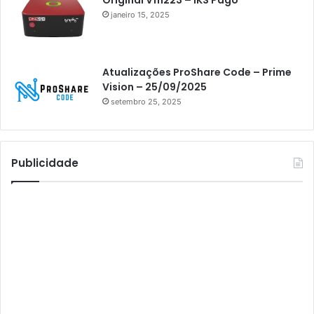
Original V111223 – IKS Pago
Athomics i3 Bold
janeiro 15, 2025
Athomics Inspire Qi
Athomics inspire Qi Compact
Atualizações ProShare Code – Prime
Athomics Inspire Qi Lite
Vision – 25/09/2025
setembro 25, 2025
Athomics S3
Athomics T3
Atto
Publicidade
AttoNet
AttoSat
ATV
Audisat
Audisat A1
Audisat A1 Plus