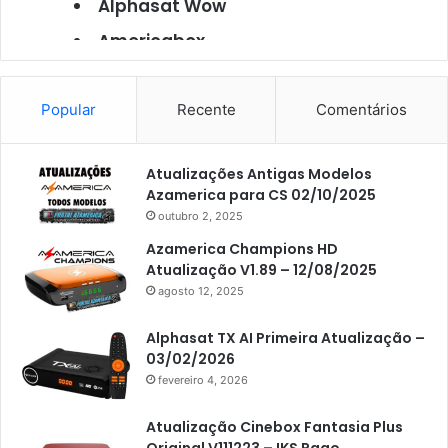
Alphasat Wow
Americabox
Americabox S101
Americabox S105
Popular
Recente
Comentários
Americabox S105 Plus
Atualizações Antigas Modelos
Americabox S205
Azamerica para CS 02/10/2025
Americabox S205 Plus
outubro 2, 2025
Americabox S305 Plus
Azamerica Champions HD
Atualização V1.89 – 12/08/2025
Artcom
agosto 12, 2025
Atacado Games
Alphasat TX AI Primeira Atualização –
Athomics
03/02/2026
fevereiro 4, 2026
Athomics Eon
Athomics i3
Atualização Cinebox Fantasia Plus