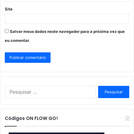
Site
Salvar meus dados neste navegador para a próxima vez que
eu comentar.
P
e
s
q
u
Códigos ON FLOW GO!
i
s
a