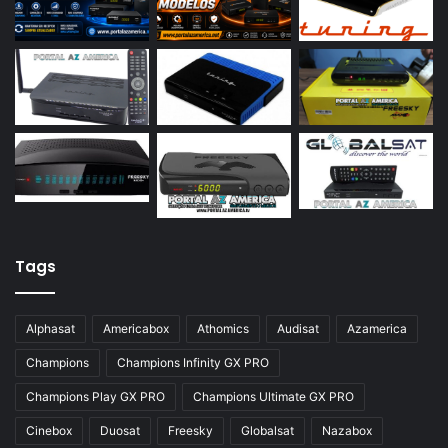
Azamerica S2015
Azamerica S922
Azamerica S922 Mini
Azamerica S928
Azamerica Silver
Azamerica Silver GX PRO
Azamerica Silver IPTV
Azamerica Silver Plus
Tags
Azbox
Azbox Like
Alphasat
Americabox
Athomics
Audisat
Azamerica
Azfox
Champions
Champions Infinity GX PRO
Azgold
Champions Play GX PRO
Champions Ultimate GX PRO
Azplus
Cinebox
Duosat
Freesky
Globalsat
Nazabox