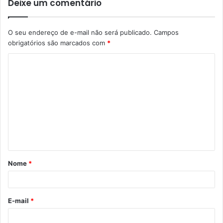
Deixe um comentário
O seu endereço de e-mail não será publicado.
Campos
obrigatórios são marcados com
*
C
o
m
e
n
t
á
Nome
*
r
i
o
E-mail
*
*