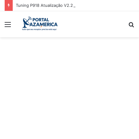
Tuning P918 Atualização V2.22 – 17/03/2026
Menu
P
p