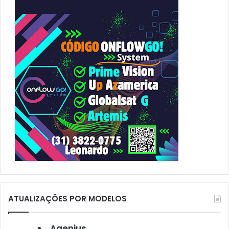
r
p
o
r
:
ATUALIZAÇÕES POR MODELOS
Agenius