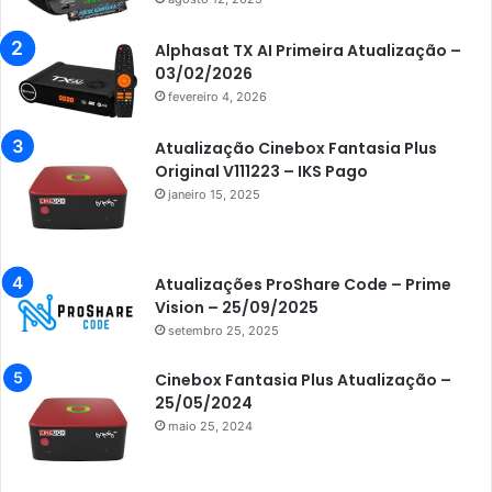
Azamerica Beats GX PRO
Alphasat TX AI Primeira Atualização –
Azamerica Champions
03/02/2026
fevereiro 4, 2026
Azamerica Champions IPTV
Azamerica Extremo IPTV
Atualização Cinebox Fantasia Plus
Original V111223 – IKS Pago
Azamerica F92 Plus
janeiro 15, 2025
Azamerica Gold
Azamerica i5 IPTV
Atualizações ProShare Code – Prime
Azamerica i7 IPTV
Vision – 25/09/2025
setembro 25, 2025
Azamerica King
Azamerica King GX PRO
Cinebox Fantasia Plus Atualização –
25/05/2024
Azamerica King IPTV
maio 25, 2024
Azamerica Mobi
Azamerica Platinum GX PRO