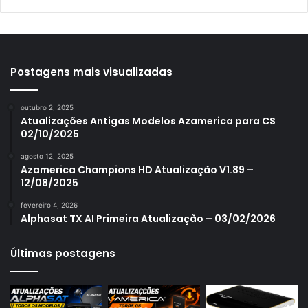
Azamerica S1001
Azamerica S1001 Plus
Azamerica S1005
Postagens mais visualizadas
Azamerica S1006
outubro 2, 2025
Azamerica S1006 Plus
Atualizações Antigas Modelos Azamerica para CS
02/10/2025
Azamerica S1007
agosto 12, 2025
Azamerica S1007 New
Azamerica Champions HD Atualização V1.89 –
12/08/2025
Azamerica S1007 Plus
fevereiro 4, 2026
Azamerica S1009
Alphasat TX AI Primeira Atualização – 03/02/2026
Azamerica S1009 Plus
Últimas postagens
Azamerica S2005
Azamerica S2010