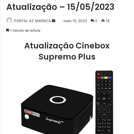
Atualização – 15/05/2023
PORTAL AZ AMERICA
M
maio 15, 2023
0
16
a
1 minuto de leitura
n
Atualização Cinebox
d
e
Supremo Plus
u
m
e
-
m
a
i
l