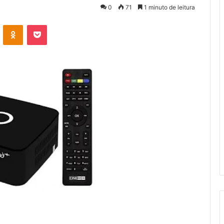
0
71
1 minuto de leitura
VK
OK
Pocket