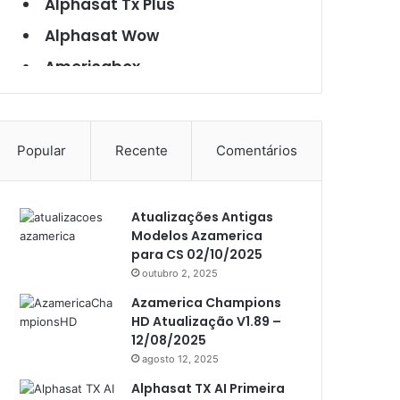
Alphasat Tx Plus
Alphasat Wow
Americabox
Americabox S101
Americabox S105
Popular
Recente
Comentários
Americabox S105 Plus
Americabox S205
Atualizações Antigas
Americabox S205 Plus
Modelos Azamerica
Americabox S305 Plus
para CS 02/10/2025
outubro 2, 2025
Artcom
Azamerica Champions
Atacado Games
HD Atualização V1.89 –
12/08/2025
Athomics
agosto 12, 2025
Athomics Eon
Alphasat TX AI Primeira