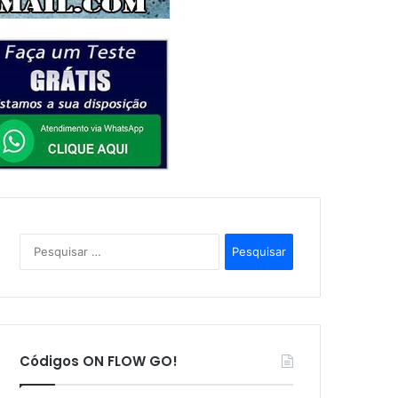
P
e
s
q
u
i
s
Códigos ON FLOW GO!
a
r