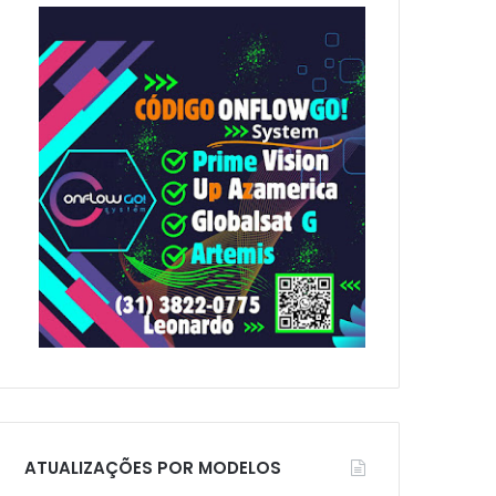
p
o
r
:
ATUALIZAÇÕES POR MODELOS