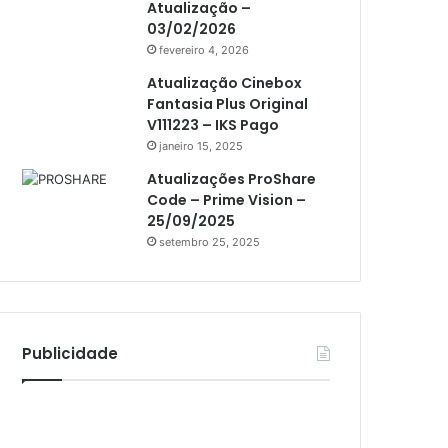
Atualização –
Athomics i3
03/02/2026
Athomics i3 Bold
fevereiro 4, 2026
Athomics Inspire Qi
Atualização Cinebox
Fantasia Plus Original
Athomics inspire Qi Compact
V111223 – IKS Pago
janeiro 15, 2025
Athomics Inspire Qi Lite
Atualizações ProShare
Athomics S3
Code – Prime Vision –
Athomics T3
25/09/2025
setembro 25, 2025
Atto
AttoNet
AttoSat
Publicidade
ATV
Audisat
Audisat A1