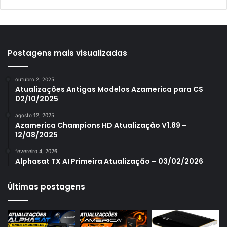
Azamerica S1001
Azamerica S1001 Plus
Azamerica S1005
Postagens mais visualizadas
Azamerica S1006
outubro 2, 2025
Azamerica S1006 Plus
Atualizações Antigas Modelos Azamerica para CS
02/10/2025
Azamerica S1007
agosto 12, 2025
Azamerica S1007 New
Azamerica Champions HD Atualização V1.89 –
12/08/2025
Azamerica S1007 Plus
fevereiro 4, 2026
Azamerica S1009
Alphasat TX AI Primeira Atualização – 03/02/2026
Azamerica S1009 Plus
Últimas postagens
Azamerica S2005
Azamerica S2010