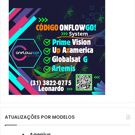
r
p
o
r
:
ATUALIZAÇÕES POR MODELOS
Agenius