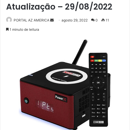
Atualização – 29/08/2022
PORTAL AZ AMERICA
M
agosto 29, 2022
0
11
a
1 minuto de leitura
n
d
e
u
m
e
-
m
a
i
l