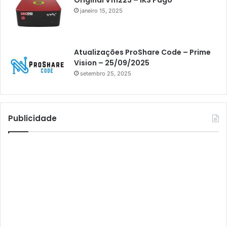
Original V111223 – IKS Pago
Athomics i3 Bold
janeiro 15, 2025
Athomics Inspire Qi
Athomics inspire Qi Compact
Atualizações ProShare Code – Prime
Athomics Inspire Qi Lite
Vision – 25/09/2025
setembro 25, 2025
Athomics S3
Athomics T3
Atto
Publicidade
AttoNet
AttoSat
ATV
Audisat
Audisat A1
Audisat A1 Plus