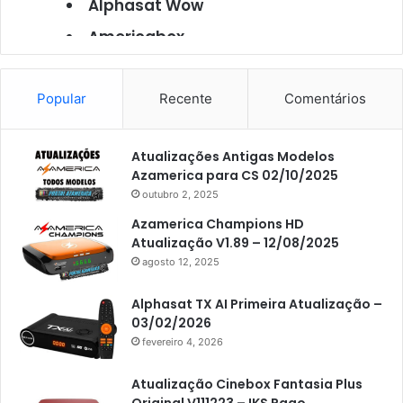
Alphasat Wow
Americabox
Americabox S101
Americabox S105
Popular
Recente
Comentários
Americabox S105 Plus
Atualizações Antigas Modelos
Americabox S205
Azamerica para CS 02/10/2025
Americabox S205 Plus
outubro 2, 2025
Americabox S305 Plus
Azamerica Champions HD
Atualização V1.89 – 12/08/2025
Artcom
agosto 12, 2025
Atacado Games
Alphasat TX AI Primeira Atualização –
Athomics
03/02/2026
fevereiro 4, 2026
Athomics Eon
Athomics i3
Atualização Cinebox Fantasia Plus