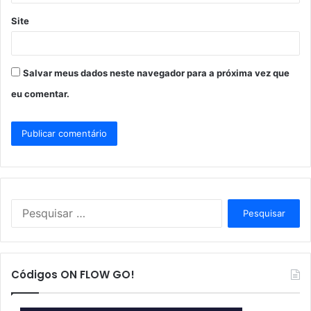
Site
Salvar meus dados neste navegador para a próxima vez que
eu comentar.
P
e
s
q
u
Códigos ON FLOW GO!
i
s
a