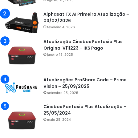
Azamerica Beats GX PRO
Alphasat TX AI Primeira Atualização –
Azamerica Champions
03/02/2026
fevereiro 4, 2026
Azamerica Champions IPTV
Azamerica Extremo IPTV
Atualização Cinebox Fantasia Plus
Original V111223 – IKS Pago
Azamerica F92 Plus
janeiro 15, 2025
Azamerica Gold
Azamerica i5 IPTV
Atualizações ProShare Code – Prime
Azamerica i7 IPTV
Vision – 25/09/2025
setembro 25, 2025
Azamerica King
Azamerica King GX PRO
Cinebox Fantasia Plus Atualização –
25/05/2024
Azamerica King IPTV
maio 25, 2024
Azamerica Mobi
Azamerica Platinum GX PRO