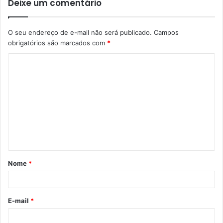
Deixe um comentário
O seu endereço de e-mail não será publicado.
Campos
obrigatórios são marcados com
*
C
o
m
e
n
t
á
Nome
*
r
i
o
E-mail
*
*