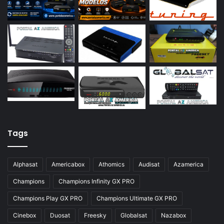
Azamerica S2015
Azamerica S922
Azamerica S922 Mini
Azamerica S928
Azamerica Silver
Azamerica Silver GX PRO
Azamerica Silver IPTV
Azamerica Silver Plus
Tags
Azbox
Azbox Like
Alphasat
Americabox
Athomics
Audisat
Azamerica
Azfox
Champions
Champions Infinity GX PRO
Azgold
Champions Play GX PRO
Champions Ultimate GX PRO
Azplus
Cinebox
Duosat
Freesky
Globalsat
Nazabox