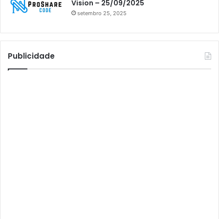
Vision – 25/09/2025
setembro 25, 2025
Athomics S3
Athomics T3
Atto
Publicidade
AttoNet
AttoSat
ATV
Audisat
Audisat A1
Audisat A1 Plus
Audisat A2
Audisat A2 Plus
Audisat A3