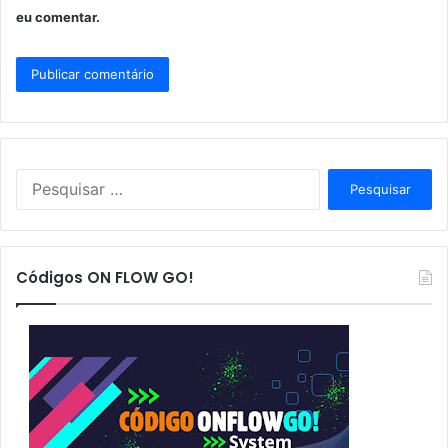
eu comentar.
P
e
s
q
u
Códigos ON FLOW GO!
i
s
a
r
p
o
r
: