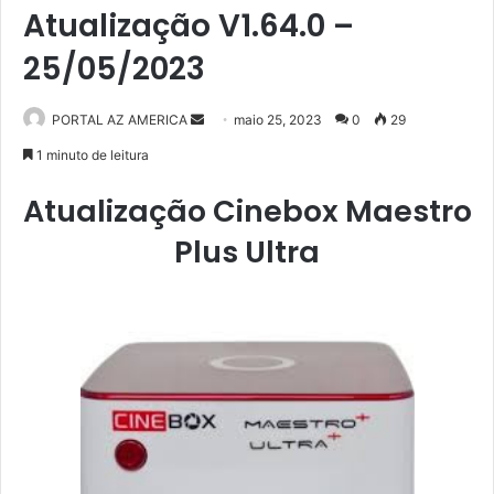
Atualização V1.64.0 –
25/05/2023
PORTAL AZ AMERICA
M
maio 25, 2023
0
29
a
1 minuto de leitura
n
Atualização Cinebox Maestro
d
e
Plus Ultra
u
m
e
-
m
a
i
l