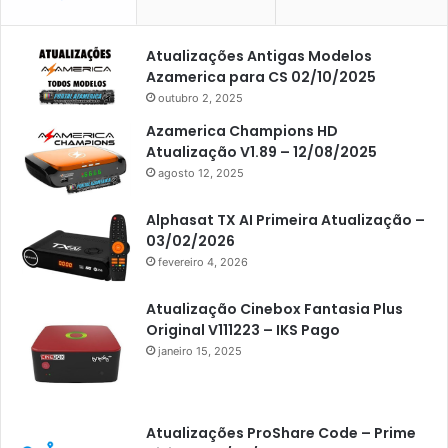
Americabox S105 Plus
Atualizações Antigas Modelos
Americabox S205
Azamerica para CS 02/10/2025
Americabox S205 Plus
outubro 2, 2025
Americabox S305 Plus
Azamerica Champions HD
Atualização V1.89 – 12/08/2025
Artcom
agosto 12, 2025
Atacado Games
Alphasat TX AI Primeira Atualização –
Athomics
03/02/2026
fevereiro 4, 2026
Athomics Eon
Athomics i3
Atualização Cinebox Fantasia Plus
Original V111223 – IKS Pago
Athomics i3 Bold
janeiro 15, 2025
Athomics Inspire Qi
Athomics inspire Qi Compact
Atualizações ProShare Code – Prime
Athomics Inspire Qi Lite