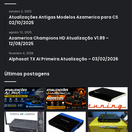
Azamerica S1006
outubro 2, 2025
Azamerica S1006 Plus
Atualizações Antigas Modelos Azamerica para CS
02/10/2025
Azamerica S1007
agosto 12, 2025
Azamerica S1007 New
Azamerica Champions HD Atualização V1.89 –
12/08/2025
Azamerica S1007 Plus
fevereiro 4, 2026
Azamerica S1009
Alphasat TX AI Primeira Atualização – 03/02/2026
Azamerica S1009 Plus
Últimas postagens
Azamerica S2005
Azamerica S2010
Azamerica S2015
Azamerica S922
Azamerica S922 Mini
Azamerica S928