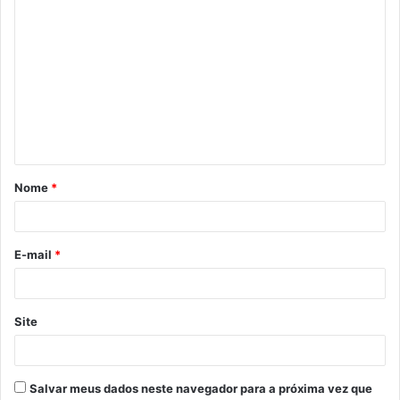
C
o
m
e
n
t
á
Nome
*
r
i
o
E-mail
*
*
Site
Salvar meus dados neste navegador para a próxima vez que