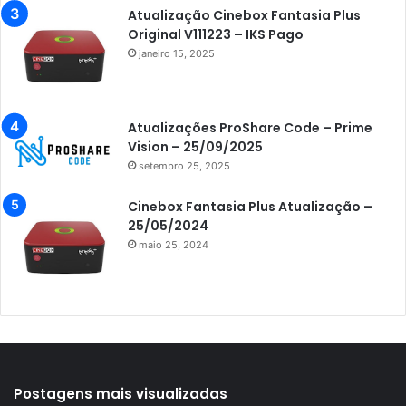
Azamerica Extremo IPTV
Atualização Cinebox Fantasia Plus
Original V111223 – IKS Pago
Azamerica F92 Plus
janeiro 15, 2025
Azamerica Gold
Azamerica i5 IPTV
Atualizações ProShare Code – Prime
Azamerica i7 IPTV
Vision – 25/09/2025
setembro 25, 2025
Azamerica King
Azamerica King GX PRO
Cinebox Fantasia Plus Atualização –
25/05/2024
Azamerica King IPTV
maio 25, 2024
Azamerica Mobi
Azamerica Platinum GX PRO
Azamerica S1001
Azamerica S1001 Plus
Azamerica S1005
Postagens mais visualizadas