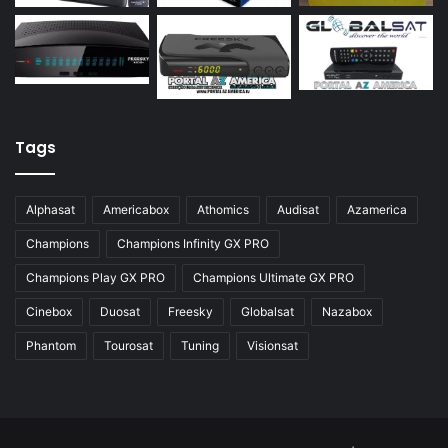
Azamerica Silver
Azamerica Silver GX PRO
Azamerica Silver IPTV
Azamerica Silver Plus
Tags
Azbox
Azbox Like
Alphasat
Americabox
Athomics
Audisat
Azamerica
Azfox
Champions
Champions Infinity GX PRO
Azgold
Champions Play GX PRO
Champions Ultimate GX PRO
Azplus
Cinebox
Duosat
Freesky
Globalsat
Nazabox
Azsat
Phantom
Tourosat
Tuning
Visionsat
Azsky
Benzo Plus
Blade B1