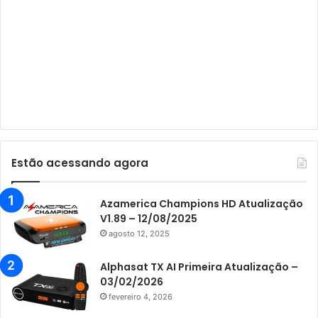
Audisat A3 Plus
Audisat A5
Audisat C1
Audisat E10 Lote 1 e 2
Audisat E10 Lote 3
Audisat K10 Urus
Audisat K20 Huracan
Estão acessando agora
Audisat K30 Aventador
Azamerica
Azamerica Champions HD Atualização
V1.89 – 12/08/2025
Azamerica Beats
agosto 12, 2025
Azamerica Beats GX PRO
Alphasat TX AI Primeira Atualização –
Azamerica Champions
03/02/2026
fevereiro 4, 2026
Azamerica Champions IPTV