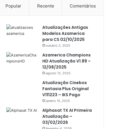
Popular
Recente
Comentários
Americabox S105 Plus
Americabox S205
Atualizações Antigas
Americabox S205 Plus
Modelos Azamerica
Americabox S305 Plus
para CS 02/10/2025
outubro 2, 2025
Artcom
Azamerica Champions
Atacado Games
HD Atualização V1.89 –
12/08/2025
Athomics
agosto 12, 2025
Athomics Eon
Atualização Cinebox
Fantasia Plus Original
Athomics i3
V111223 – IKS Pago
Athomics i3 Bold
janeiro 15, 2025
Athomics Inspire Qi
Alphasat TX AI Primeira
Atualização –
Athomics inspire Qi Compact
03/02/2026
fevereiro 4, 2026