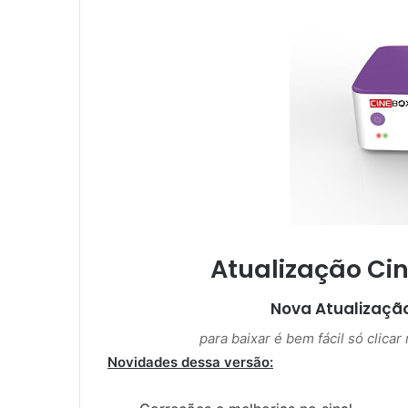
m
e
-
m
a
i
l
Atualização Ci
Nova Atualizaçã
para baixar é bem fácil só clica
Novidades dessa versão: