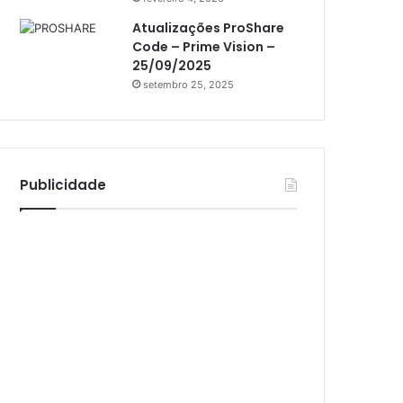
Athomics Inspire Qi Lite
Atualizações ProShare
Athomics S3
Code – Prime Vision –
Athomics T3
25/09/2025
setembro 25, 2025
Atto
AttoNet
AttoSat
Publicidade
ATV
Audisat
Audisat A1
Audisat A1 Plus
Audisat A2
Audisat A2 Plus
Audisat A3