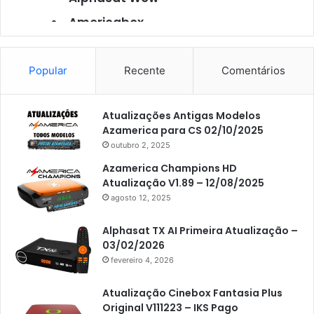
Americabox
Americabox S101
Americabox S105
Popular
Recente
Comentários
Americabox S105 Plus
Atualizações Antigas Modelos
Americabox S205
Azamerica para CS 02/10/2025
Americabox S205 Plus
outubro 2, 2025
Americabox S305 Plus
Azamerica Champions HD
Atualização V1.89 – 12/08/2025
Artcom
agosto 12, 2025
Atacado Games
Alphasat TX AI Primeira Atualização –
Athomics
03/02/2026
fevereiro 4, 2026
Athomics Eon
Athomics i3
Atualização Cinebox Fantasia Plus
Original V111223 – IKS Pago