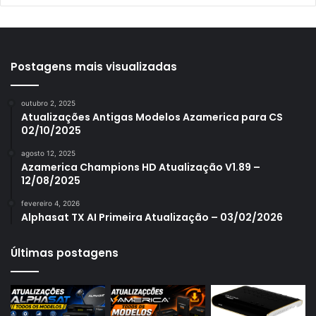
Azamerica S1001
Azamerica S1001 Plus
Azamerica S1005
Postagens mais visualizadas
Azamerica S1006
outubro 2, 2025
Azamerica S1006 Plus
Atualizações Antigas Modelos Azamerica para CS
02/10/2025
Azamerica S1007
agosto 12, 2025
Azamerica S1007 New
Azamerica Champions HD Atualização V1.89 –
12/08/2025
Azamerica S1007 Plus
fevereiro 4, 2026
Azamerica S1009
Alphasat TX AI Primeira Atualização – 03/02/2026
Azamerica S1009 Plus
Últimas postagens
Azamerica S2005
Azamerica S2010
Azamerica S2015