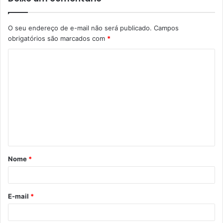
O seu endereço de e-mail não será publicado.
Campos
obrigatórios são marcados com
*
C
o
m
e
n
t
á
Nome
*
r
i
o
E-mail
*
*