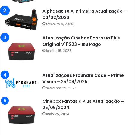
Azamerica Beats GX PRO
Alphasat TX AI Primeira Atualização –
Azamerica Champions
03/02/2026
fevereiro 4, 2026
Azamerica Champions IPTV
Azamerica Extremo IPTV
Atualização Cinebox Fantasia Plus
Original V111223 – IKS Pago
Azamerica F92 Plus
janeiro 15, 2025
Azamerica Gold
Azamerica i5 IPTV
Atualizações ProShare Code – Prime
Azamerica i7 IPTV
Vision – 25/09/2025
setembro 25, 2025
Azamerica King
Azamerica King GX PRO
Cinebox Fantasia Plus Atualização –
25/05/2024
Azamerica King IPTV
maio 25, 2024
Azamerica Mobi
Azamerica Platinum GX PRO