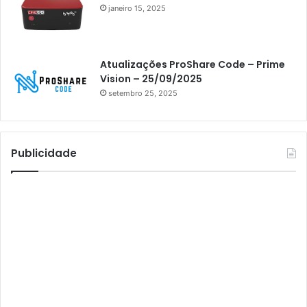
Athomics i3 Bold
janeiro 15, 2025
Athomics Inspire Qi
Athomics inspire Qi Compact
Atualizações ProShare Code – Prime
Athomics Inspire Qi Lite
Vision – 25/09/2025
setembro 25, 2025
Athomics S3
Athomics T3
Atto
Publicidade
AttoNet
AttoSat
ATV
Audisat
Audisat A1
Audisat A1 Plus