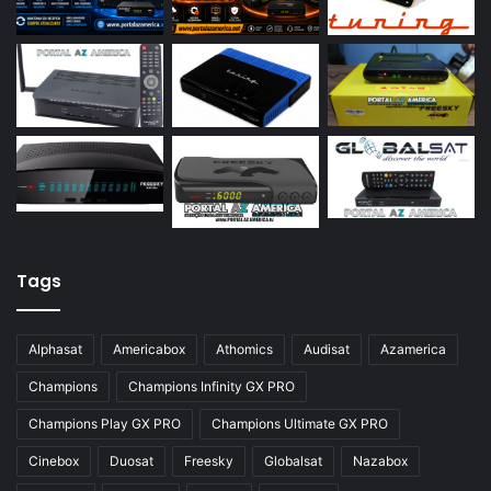
Azamerica S922
Azamerica S922 Mini
Azamerica S928
Azamerica Silver
Azamerica Silver GX PRO
Azamerica Silver IPTV
Azamerica Silver Plus
Tags
Azbox
Azbox Like
Alphasat
Americabox
Athomics
Audisat
Azamerica
Azfox
Champions
Champions Infinity GX PRO
Azgold
Champions Play GX PRO
Champions Ultimate GX PRO
Azplus
Cinebox
Duosat
Freesky
Globalsat
Nazabox