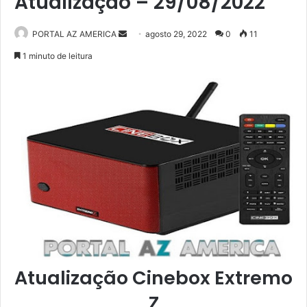
Atualização – 29/08/2022
PORTAL AZ AMERICA
M
agosto 29, 2022
0
11
a
1 minuto de leitura
n
d
e
u
m
e
-
m
a
i
l
Atualização Cinebox Extremo
Z