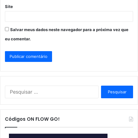
Site
Salvar meus dados neste navegador para a próxima vez que
eu comentar.
P
e
s
q
u
Códigos ON FLOW GO!
i
s
a