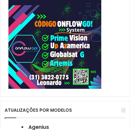
r
p
o
r
:
ATUALIZAÇÕES POR MODELOS
Agenius