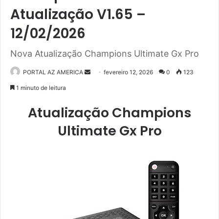
Atualização V1.65 –
12/02/2026
Nova Atualização Champions Ultimate Gx Pro
PORTAL AZ AMERICA
M
fevereiro 12, 2026
0
123
a
1 minuto de leitura
n
Atualização Champions
d
e
Ultimate Gx Pro
u
m
e
-
m
a
i
l