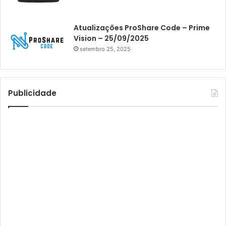
Athomics Inspire Qi
Athomics inspire Qi Compact
Atualizações ProShare Code – Prime
Athomics Inspire Qi Lite
Vision – 25/09/2025
setembro 25, 2025
Athomics S3
Athomics T3
Atto
Publicidade
AttoNet
AttoSat
ATV
Audisat
Audisat A1
Audisat A1 Plus
Audisat A2