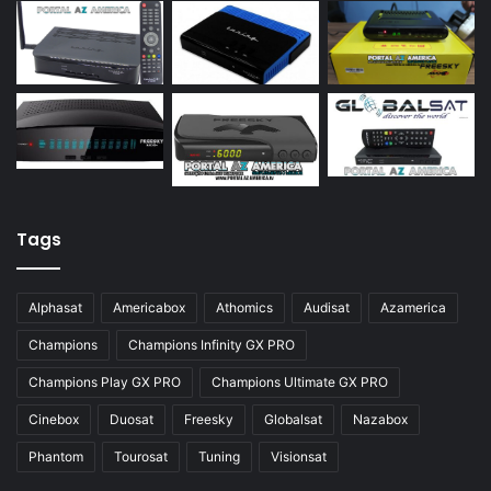
Azamerica S922 Mini
Azamerica S928
Azamerica Silver
Azamerica Silver GX PRO
Azamerica Silver IPTV
Azamerica Silver Plus
Tags
Azbox
Azbox Like
Alphasat
Americabox
Athomics
Audisat
Azamerica
Azfox
Champions
Champions Infinity GX PRO
Azgold
Champions Play GX PRO
Champions Ultimate GX PRO
Azplus
Cinebox
Duosat
Freesky
Globalsat
Nazabox
Azsat
Phantom
Tourosat
Tuning
Visionsat