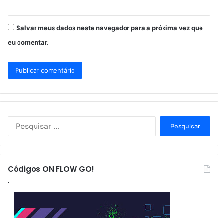
Salvar meus dados neste navegador para a próxima vez que
eu comentar.
P
e
s
q
u
Códigos ON FLOW GO!
i
s
a
r
p