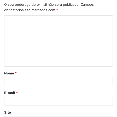
O seu endereço de e-mail não será publicado.
Campos
obrigatórios são marcados com
*
C
o
m
e
n
t
á
Nome
*
r
i
o
E-mail
*
*
Site