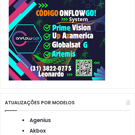
o
r
:
ATUALIZAÇÕES POR MODELOS
Agenius
Akbox