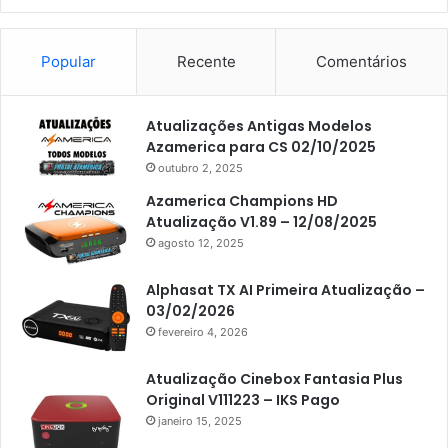
Americabox S101
Americabox S105
Popular
Recente
Comentários
Americabox S105 Plus
Atualizações Antigas Modelos
Americabox S205
Azamerica para CS 02/10/2025
Americabox S205 Plus
outubro 2, 2025
Americabox S305 Plus
Azamerica Champions HD
Atualização V1.89 – 12/08/2025
Artcom
agosto 12, 2025
Atacado Games
Alphasat TX AI Primeira Atualização –
Athomics
03/02/2026
fevereiro 4, 2026
Athomics Eon
Athomics i3
Atualização Cinebox Fantasia Plus
Original V111223 – IKS Pago
Athomics i3 Bold
janeiro 15, 2025