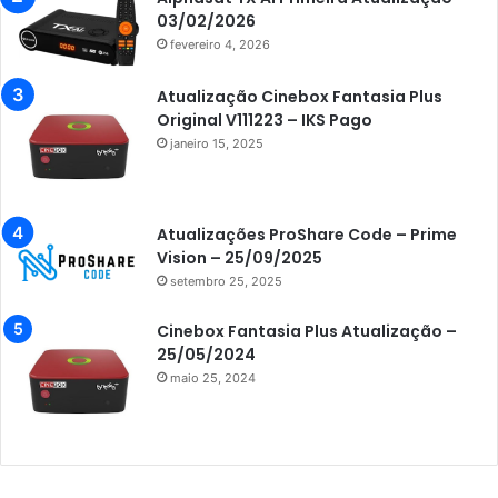
Azamerica Champions
03/02/2026
fevereiro 4, 2026
Azamerica Champions IPTV
Azamerica Extremo IPTV
Atualização Cinebox Fantasia Plus
Original V111223 – IKS Pago
Azamerica F92 Plus
janeiro 15, 2025
Azamerica Gold
Azamerica i5 IPTV
Atualizações ProShare Code – Prime
Azamerica i7 IPTV
Vision – 25/09/2025
setembro 25, 2025
Azamerica King
Azamerica King GX PRO
Cinebox Fantasia Plus Atualização –
25/05/2024
Azamerica King IPTV
maio 25, 2024
Azamerica Mobi
Azamerica Platinum GX PRO
Azamerica S1001