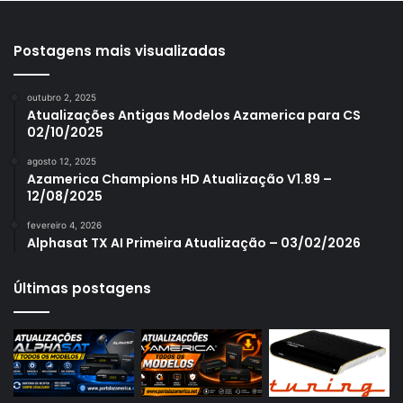
Azamerica S1001 Plus
Azamerica S1005
Postagens mais visualizadas
Azamerica S1006
outubro 2, 2025
Azamerica S1006 Plus
Atualizações Antigas Modelos Azamerica para CS
02/10/2025
Azamerica S1007
agosto 12, 2025
Azamerica S1007 New
Azamerica Champions HD Atualização V1.89 –
12/08/2025
Azamerica S1007 Plus
fevereiro 4, 2026
Azamerica S1009
Alphasat TX AI Primeira Atualização – 03/02/2026
Azamerica S1009 Plus
Últimas postagens
Azamerica S2005
Azamerica S2010
Azamerica S2015
Azamerica S922