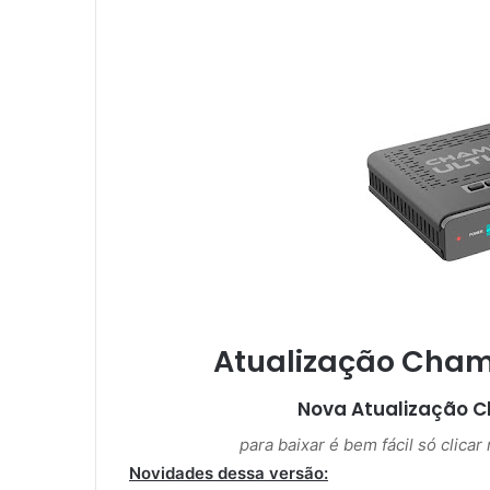
m
e
-
m
a
i
l
Atualização Cham
Nova Atualização
C
para baixar é bem fácil só clica
Novidades dessa versão: