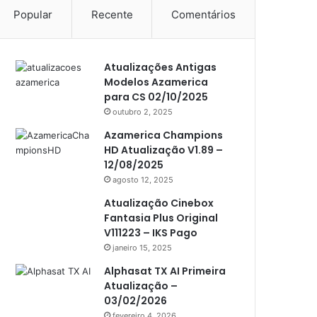
Popular
Recente
Comentários
Americabox S105 Plus
Americabox S205
Atualizações Antigas
Americabox S205 Plus
Modelos Azamerica
Americabox S305 Plus
para CS 02/10/2025
outubro 2, 2025
Artcom
Azamerica Champions
Atacado Games
HD Atualização V1.89 –
12/08/2025
Athomics
agosto 12, 2025
Athomics Eon
Atualização Cinebox
Fantasia Plus Original
Athomics i3
V111223 – IKS Pago
Athomics i3 Bold
janeiro 15, 2025
Athomics Inspire Qi
Alphasat TX AI Primeira
Atualização –
Athomics inspire Qi Compact
03/02/2026
fevereiro 4, 2026