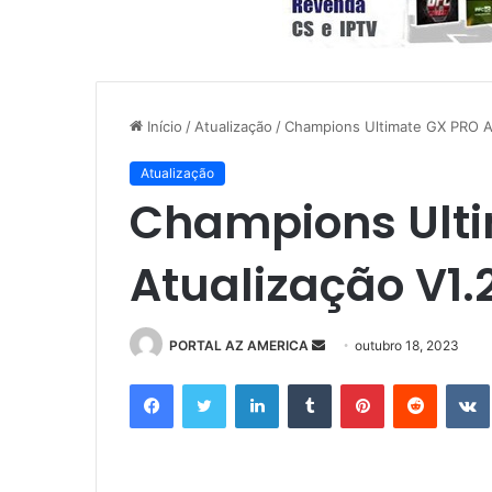
Início
/
Atualização
/
Champions Ultimate GX PRO At
Atualização
Champions Ult
Atualização V1.
PORTAL AZ AMERICA
M
outubro 18, 2023
a
Facebook
Twitter
Linkedin
Tumblr
Pinterest
Reddit
n
d
e
u