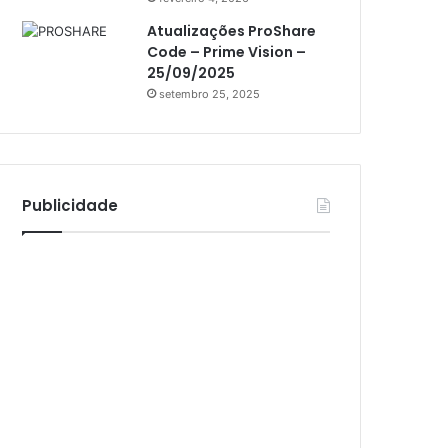
Athomics Inspire Qi Lite
Atualizações ProShare
Athomics S3
Code – Prime Vision –
Athomics T3
25/09/2025
setembro 25, 2025
Atto
AttoNet
AttoSat
Publicidade
ATV
Audisat
Audisat A1
Audisat A1 Plus
Audisat A2
Audisat A2 Plus
Audisat A3