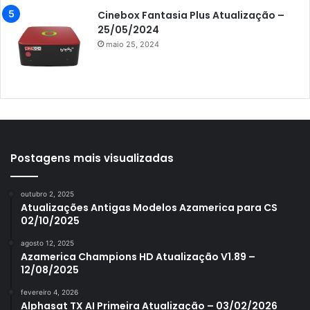
Azamerica King GX PRO
Cinebox Fantasia Plus Atualização –
25/05/2024
Azamerica King IPTV
maio 25, 2024
Azamerica Mobi
Azamerica Platinum GX PRO
Azamerica S1001
Azamerica S1001 Plus
Azamerica S1005
Postagens mais visualizadas
Azamerica S1006
outubro 2, 2025
Azamerica S1006 Plus
Atualizações Antigas Modelos Azamerica para CS
02/10/2025
Azamerica S1007
agosto 12, 2025
Azamerica S1007 New
Azamerica Champions HD Atualização V1.89 –
12/08/2025
Azamerica S1007 Plus
fevereiro 4, 2026
Azamerica S1009
Alphasat TX AI Primeira Atualização – 03/02/2026