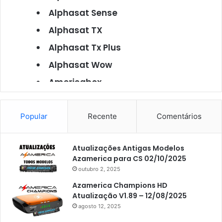
Alphasat Sense
Alphasat TX
Alphasat Tx Plus
Alphasat Wow
Americabox
Americabox S101
Americabox S105
Popular
Recente
Comentários
Americabox S105 Plus
Atualizações Antigas Modelos
Americabox S205
Azamerica para CS 02/10/2025
Americabox S205 Plus
outubro 2, 2025
Americabox S305 Plus
Azamerica Champions HD
Atualização V1.89 – 12/08/2025
Artcom
agosto 12, 2025
Atacado Games