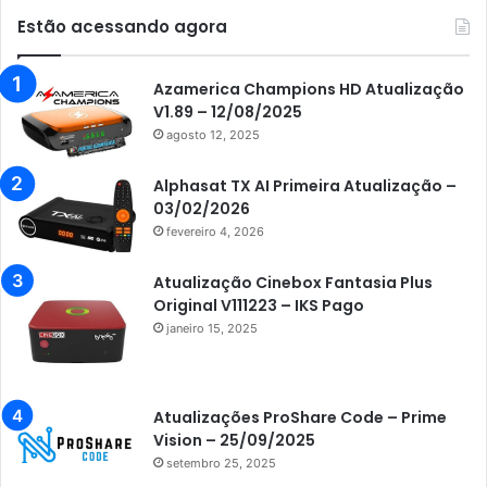
Audisat K20 Huracan
Estão acessando agora
Audisat K30 Aventador
Azamerica
Azamerica Champions HD Atualização
V1.89 – 12/08/2025
Azamerica Beats
agosto 12, 2025
Azamerica Beats GX PRO
Alphasat TX AI Primeira Atualização –
Azamerica Champions
03/02/2026
fevereiro 4, 2026
Azamerica Champions IPTV
Azamerica Extremo IPTV
Atualização Cinebox Fantasia Plus
Original V111223 – IKS Pago
Azamerica F92 Plus
janeiro 15, 2025
Azamerica Gold
Azamerica i5 IPTV
Atualizações ProShare Code – Prime
Azamerica i7 IPTV
Vision – 25/09/2025
setembro 25, 2025
Azamerica King