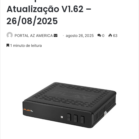
Atualização V1.62 –
26/08/2025
PORTAL AZ AMERICA
M
agosto 26, 2025
0
63
a
1 minuto de leitura
n
d
e
u
m
e
-
m
a
i
l