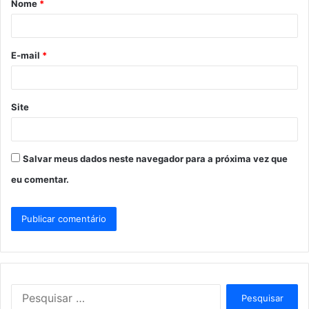
Nome
*
r
i
o
E-mail
*
*
Site
Salvar meus dados neste navegador para a próxima vez que
eu comentar.
P
e