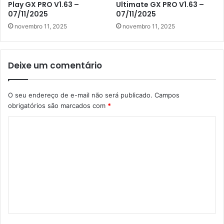
Play GX PRO V1.63 –
Ultimate GX PRO V1.63 –
07/11/2025
07/11/2025
novembro 11, 2025
novembro 11, 2025
Deixe um comentário
O seu endereço de e-mail não será publicado.
Campos
obrigatórios são marcados com
*
C
o
m
e
n
t
á