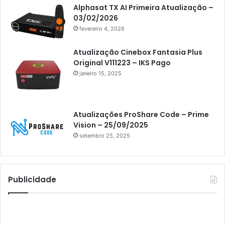
Alphasat TX AI Primeira Atualização –
Athomics
03/02/2026
fevereiro 4, 2026
Athomics Eon
Athomics i3
Atualização Cinebox Fantasia Plus
Original V111223 – IKS Pago
Athomics i3 Bold
janeiro 15, 2025
Athomics Inspire Qi
Athomics inspire Qi Compact
Atualizações ProShare Code – Prime
Athomics Inspire Qi Lite
Vision – 25/09/2025
setembro 25, 2025
Athomics S3
Athomics T3
Atto
Publicidade
AttoNet
AttoSat