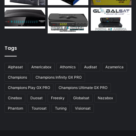
Azamerica S928
Azamerica Silver
Azamerica Silver GX PRO
Azamerica Silver IPTV
Azamerica Silver Plus
Tags
Azbox
Azbox Like
Alphasat
Americabox
Athomics
Audisat
Azamerica
Azfox
Champions
Champions Infinity GX PRO
Azgold
Champions Play GX PRO
Champions Ultimate GX PRO
Azplus
Cinebox
Duosat
Freesky
Globalsat
Nazabox
Azsat
Phantom
Tourosat
Tuning
Visionsat
Azsky
Benzo Plus