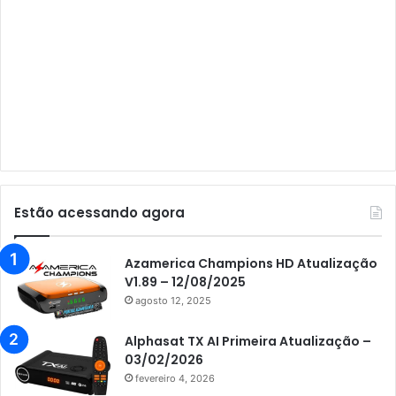
Audisat A3 Plus
Audisat A5
Audisat C1
Audisat E10 Lote 1 e 2
Audisat E10 Lote 3
Audisat K10 Urus
Audisat K20 Huracan
Estão acessando agora
Audisat K30 Aventador
Azamerica
Azamerica Champions HD Atualização
V1.89 – 12/08/2025
Azamerica Beats
agosto 12, 2025
Azamerica Beats GX PRO
Alphasat TX AI Primeira Atualização –
Azamerica Champions
03/02/2026
fevereiro 4, 2026
Azamerica Champions IPTV