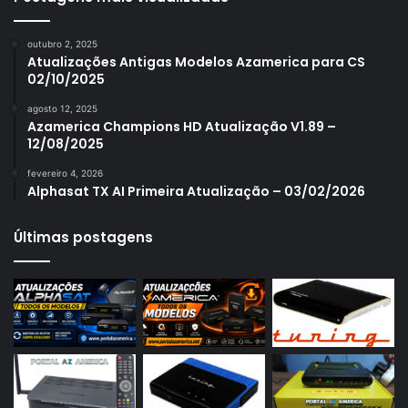
Azamerica S1006
outubro 2, 2025
Azamerica S1006 Plus
Atualizações Antigas Modelos Azamerica para CS
02/10/2025
Azamerica S1007
agosto 12, 2025
Azamerica S1007 New
Azamerica Champions HD Atualização V1.89 –
12/08/2025
Azamerica S1007 Plus
fevereiro 4, 2026
Azamerica S1009
Alphasat TX AI Primeira Atualização – 03/02/2026
Azamerica S1009 Plus
Últimas postagens
Azamerica S2005
Azamerica S2010
Azamerica S2015
Azamerica S922
Azamerica S922 Mini