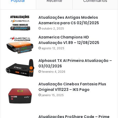
Americabox S105
Popular
Recente
Comentários
Americabox S105 Plus
Atualizações Antigas Modelos
Americabox S205
Azamerica para CS 02/10/2025
Americabox S205 Plus
outubro 2, 2025
Americabox S305 Plus
Azamerica Champions HD
Atualização V1.89 – 12/08/2025
Artcom
agosto 12, 2025
Atacado Games
Alphasat TX AI Primeira Atualização –
Athomics
03/02/2026
fevereiro 4, 2026
Athomics Eon
Athomics i3
Atualização Cinebox Fantasia Plus
Original V111223 – IKS Pago
Athomics i3 Bold
janeiro 15, 2025
Athomics Inspire Qi
Athomics inspire Qi Compact
Atualizações ProShare Code – Prime