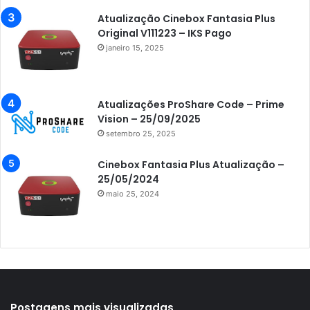
Azamerica Extremo IPTV
Atualização Cinebox Fantasia Plus
Original V111223 – IKS Pago
Azamerica F92 Plus
janeiro 15, 2025
Azamerica Gold
Azamerica i5 IPTV
Atualizações ProShare Code – Prime
Azamerica i7 IPTV
Vision – 25/09/2025
setembro 25, 2025
Azamerica King
Azamerica King GX PRO
Cinebox Fantasia Plus Atualização –
25/05/2024
Azamerica King IPTV
maio 25, 2024
Azamerica Mobi
Azamerica Platinum GX PRO
Azamerica S1001
Azamerica S1001 Plus
Azamerica S1005
Postagens mais visualizadas