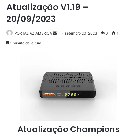
Atualização V1.19 –
20/09/2023
PORTAL AZ AMERICA
M
setembro 20, 2023
0
4
a
1 minuto de leitura
n
d
e
u
m
e
-
m
a
i
l
Atualização Champions