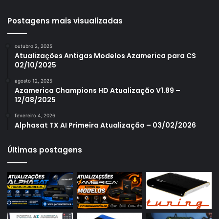
Azamerica S1001 Plus
Azamerica S1005
Postagens mais visualizadas
Azamerica S1006
outubro 2, 2025
Azamerica S1006 Plus
Atualizações Antigas Modelos Azamerica para CS
02/10/2025
Azamerica S1007
agosto 12, 2025
Azamerica S1007 New
Azamerica Champions HD Atualização V1.89 –
12/08/2025
Azamerica S1007 Plus
fevereiro 4, 2026
Azamerica S1009
Alphasat TX AI Primeira Atualização – 03/02/2026
Azamerica S1009 Plus
Últimas postagens
Azamerica S2005
Azamerica S2010
Azamerica S2015
Azamerica S922