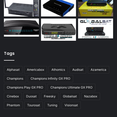
Azamerica S922 Mini
Azamerica S928
Azamerica Silver
Azamerica Silver GX PRO
Azamerica Silver IPTV
Azamerica Silver Plus
Tags
Azbox
Azbox Like
Alphasat
Americabox
Athomics
Audisat
Azamerica
Azfox
Champions
Champions Infinity GX PRO
Azgold
Champions Play GX PRO
Champions Ultimate GX PRO
Azplus
Cinebox
Duosat
Freesky
Globalsat
Nazabox
Azsat
Phantom
Tourosat
Tuning
Visionsat
Azsky