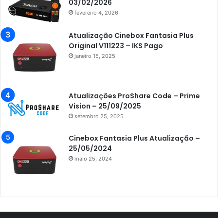
Azamerica Champions
03/02/2026
fevereiro 4, 2026
Azamerica Champions IPTV
Azamerica Extremo IPTV
Atualização Cinebox Fantasia Plus
Original V111223 – IKS Pago
Azamerica F92 Plus
janeiro 15, 2025
Azamerica Gold
Azamerica i5 IPTV
Atualizações ProShare Code – Prime
Azamerica i7 IPTV
Vision – 25/09/2025
setembro 25, 2025
Azamerica King
Azamerica King GX PRO
Cinebox Fantasia Plus Atualização –
25/05/2024
Azamerica King IPTV
maio 25, 2024
Azamerica Mobi
Azamerica Platinum GX PRO
Azamerica S1001