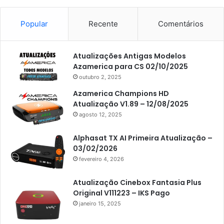
Americabox S101
Americabox S105
Popular
Recente
Comentários
Americabox S105 Plus
Atualizações Antigas Modelos
Americabox S205
Azamerica para CS 02/10/2025
Americabox S205 Plus
outubro 2, 2025
Americabox S305 Plus
Azamerica Champions HD
Atualização V1.89 – 12/08/2025
Artcom
agosto 12, 2025
Atacado Games
Alphasat TX AI Primeira Atualização –
Athomics
03/02/2026
fevereiro 4, 2026
Athomics Eon
Athomics i3
Atualização Cinebox Fantasia Plus
Original V111223 – IKS Pago
Athomics i3 Bold
janeiro 15, 2025
Athomics Inspire Qi