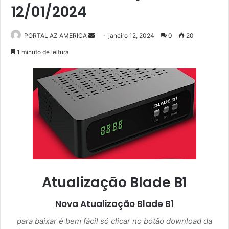
12/01/2024
PORTAL AZ AMERICA
M
janeiro 12, 2024
0
20
a
1 minuto de leitura
n
d
e
u
m
e
-
m
a
i
Atualização Blade B1
l
Nova Atualização
Blade B1
para baixar é bem fácil só clicar no botão download da