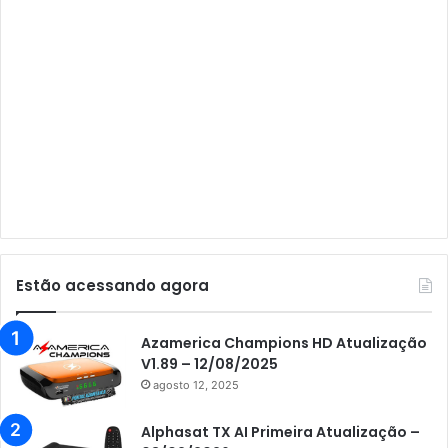
Audisat A3
Audisat A3 Plus
Audisat A5
Audisat C1
Audisat E10 Lote 1 e 2
Audisat E10 Lote 3
Audisat K10 Urus
Audisat K20 Huracan
Estão acessando agora
Audisat K30 Aventador
Azamerica
Azamerica Champions HD Atualização
V1.89 – 12/08/2025
Azamerica Beats
agosto 12, 2025
Azamerica Beats GX PRO
Alphasat TX AI Primeira Atualização –