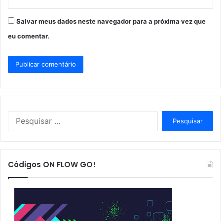
Salvar meus dados neste navegador para a próxima vez que
eu comentar.
P
e
s
q
u
Códigos ON FLOW GO!
i
s
a
r
p
o