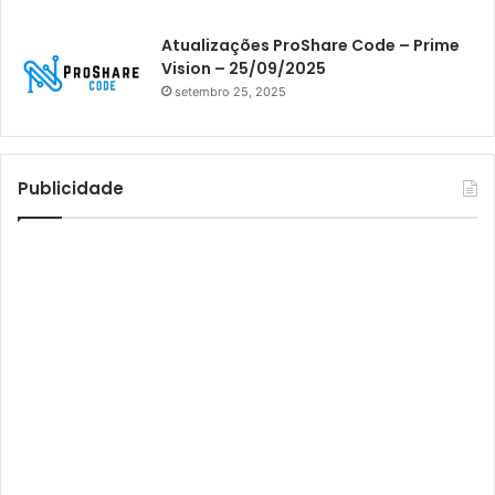
Athomics inspire Qi Compact
Atualizações ProShare Code – Prime
Athomics Inspire Qi Lite
Vision – 25/09/2025
setembro 25, 2025
Athomics S3
Athomics T3
Atto
Publicidade
AttoNet
AttoSat
ATV
Audisat
Audisat A1
Audisat A1 Plus
Audisat A2
Audisat A2 Plus